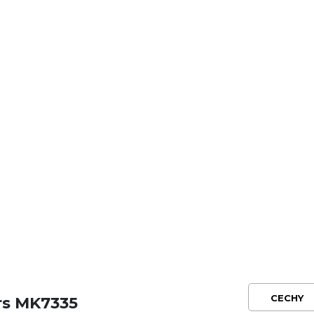
CECHY
rs MK7335