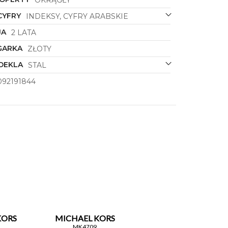
CYFRY
INDEKSY, CYFRY ARABSKIE
JA
2 LATA
GARKA
ZŁOTY
DEKLA
STAL
092191844
KORS
MICHAEL KORS
MK4709