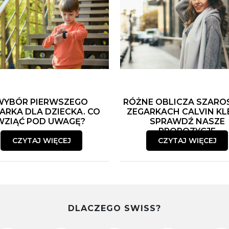
WYBÓR PIERWSZEGO
RÓŻNE OBLICZA SZARO
ARKA DLA DZIECKA. CO
ZEGARKACH CALVIN KLE
WZIĄĆ POD UWAGĘ?
SPRAWDŹ NASZE
PROPOZYCJE
CZYTAJ WIĘCEJ
CZYTAJ WIĘCEJ
DLACZEGO SWISS?