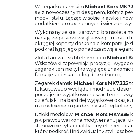
W zegarku damskim
Michael Kors
MK73
się z nowoczesnym designem, który z pew
mody i stylu. Łącząc w sobie klasykę i n
dodatkiem do codziennych i wieczorowych 
Wykonany ze stali zarówno bransoleta me
nadają zegarkowi wyjątkowego uroku i l
okrągłej koperty doskonale komponuje si
podkreślając jego ponadczasową eleganc
Złota tarcza z subtelnym logo
Michael K
Wskazówki zapewniają precyzję i wygodę 
zegarek ten nie tylko wygląda znakomicie
funkcję z nieskazitelną dokładnością.
Zegarek damski
Michael Kors
MK7335
to
luksusowego wyglądu i modnego designu,
poczuje się wyjątkowo nosząc ten niezwy
dzień, jak i na bardziej wyjątkowe okazj
uzupełnieniem garderoby każdej kobiety, p
Dzięki modelowi
Michael Kors
MK7335
k
jak prawdziwa ikona mody, emanująca luk
stanowi nie tylko praktyczny element ga
który podkreśli indywidualny styl i osobo