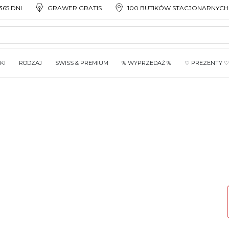
65 DNI
GRAWER GRATIS
100 BUTIKÓW STACJONARNYCH
KI
RODZAJ
SWISS & PREMIUM
% WYPRZEDAŻ %
♡ PREZENTY ♡