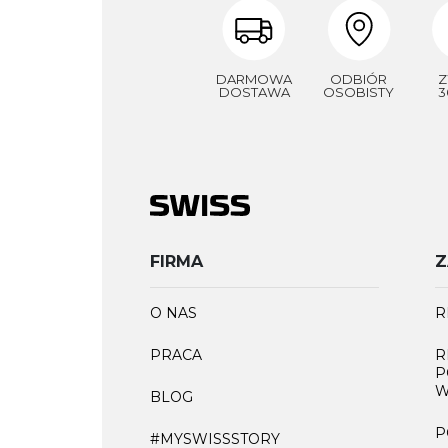
DARMOWA
ODBIÓR
Z
DOSTAWA
OSOBISTY
3
FIRMA
Z
O NAS
R
PRACA
R
P
W
BLOG
P
#MYSWISSSTORY