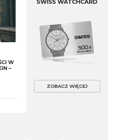
SWISS WATCHCARD
ŚCI W
IN –
ZOBACZ WIĘCEJ