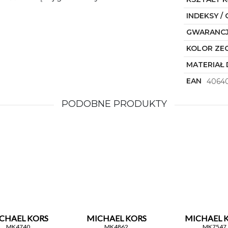
INDEKSY / 
GWARANC
KOLOR ZE
MATERIAŁ 
EAN
4064
PODOBNE PRODUKTY
CHAEL KORS
MICHAEL KORS
MICHAEL 
MK4740
MK4862
MK7547