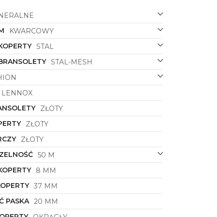
NERALNE
M
KWARCOWY
 KOPERTY
STAL
 BRANSOLETY
STAL-MESH
HION
LENNOX
ANSOLETY
ZŁOTY
PERTY
ZŁOTY
RCZY
ZŁOTY
ZELNOŚĆ
50 M
KOPERTY
8 MM
KOPERTY
37 MM
Ć PASKA
20 MM
KOPERTY
OKRĄGŁY