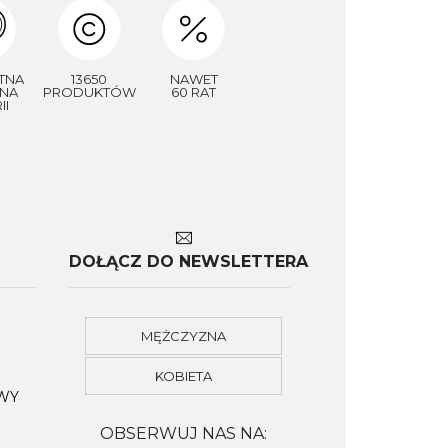
TNA
13650
NAWET
NA
PRODUKTÓW
60 RAT
II
DOŁĄCZ DO NEWSLETTERA
MĘŻCZYZNA
KOBIETA
OWY
OBSERWUJ NAS NA: