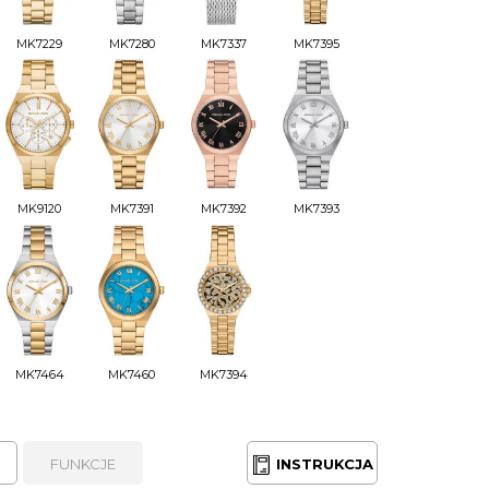
MK7229
MK7280
MK7337
MK7395
MK9120
MK7391
MK7392
MK7393
MK7464
MK7460
MK7394
FUNKCJE
INSTRUKCJA