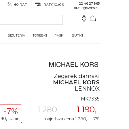
22 46 27 965
60 RAT
RATY 10x0%
butik@swiss.eu
BIŻUTERIA
TOREBKI
PASKI
BUTIKI
Zegarek damski
MICHAEL KORS
LENNOX
MK7335
1 280,-
1 190,-
-7%
90,- taniej
najniższa cena
1 280,-
-7%