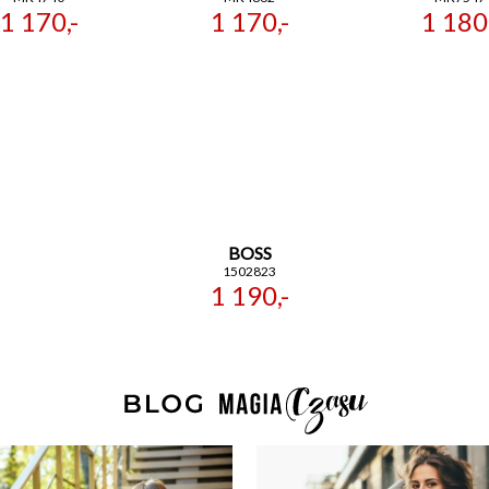
1 170,-
1 170,-
1 180,
BOSS
1502823
1 190,-