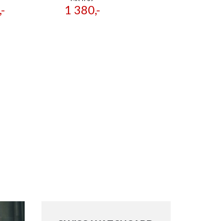
-
1 380,-