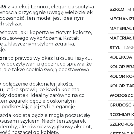
35
z kolekcji Lennox, elegancja spotyka
SZKŁO
MI
nością przyciągnie uwagę wielbicielek
owoczesność, ten model jest idealnym
MECHANIZ
stylizacji.
MATERIAŁ
showa, jak i koperta w złotym kolorze,
uksusowego wykończenia. Kształt
MATERIAŁ
ę z klasycznym stylem zegarka,
STYL
FAS
ję.
KOLEKCJA
ors
to prawdziwy okaz luksusu i szyku.
w odczytywaniu godzin, co sprawia, że
KOLOR BR
, ale także spełnia swoją podstawową
KOLOR KO
 połączenie doskonałej jakości,
KOLOR TA
 które sprawią, że każda kobieta
kły dodatek. Idealny zarówno na co
WODOSZC
e, ten zegarek będzie doskonałym
GRUBOŚĆ 
odkreślając jej styl i elegancję.
ROZMIAR 
ażda kobieta będzie mogła poczuć się
susem i szykiem. Niech ten zegarek
SZEROKOŚ
rderoby, ale również wyjątkowy akcent,
wość noszącej go kobiety.
KSZTAŁT 