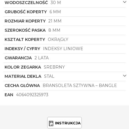
dekoracyjny, który przyciąga spojrzenia i wzbudza
WODOSZCZELNOŚĆ
30 M
zainteresowanie.
GRUBOŚĆ KOPERTY
6 MM
Zegarek damski
Michael Kors
MK7529
to
ROZMIAR KOPERTY
21 MM
doskonały przykład połączenia nowoczesnego
designu z wysoką jakością wykonania. Dla kobiet
SZEROKOŚĆ PASKA
8 MM
ceniących elegancję, styl i precyzję ten czasomierz
będzie niezastąpionym towarzyszem na każdą
KSZTAŁT KOPERTY
OKRĄGŁY
okazję. Niech symbol
MK7529
stanie się symbolem
INDEKSY / CYFRY
INDEKSY LINIOWE
Twojego wyjątkowego stylu i niezawodnej klasy!
GWARANCJA
2 LATA
KOLOR ZEGARKA
SREBRNY
MATERIAŁ DEKLA
STAL
CECHA GŁÓWNA
BRANSOLETA SZTYWNA – BANGLE
EAN
4064092325973
INSTRUKCJA