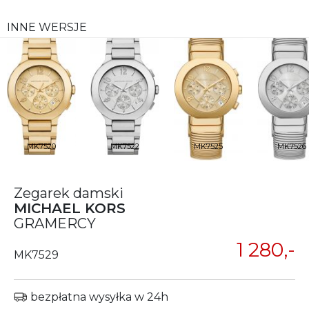
INNE WERSJE
MK7520
MK7522
MK7525
MK7526
Zegarek damski
MICHAEL KORS
GRAMERCY
1 280,-
MK7529
bezpłatna wysyłka w 24h