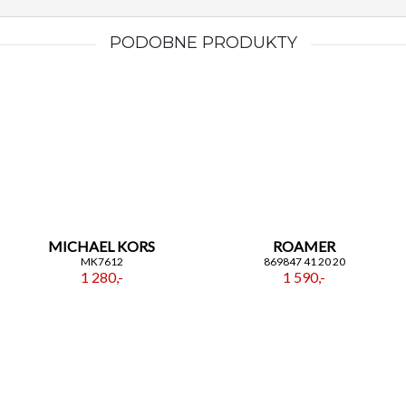
PODOBNE PRODUKTY
MICHAEL KORS
ROAMER
MK7612
869847 41 20 20
1 280,-
1 590,-