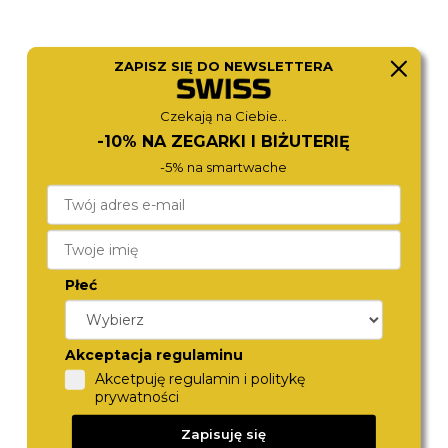
ZAPISZ SIĘ DO NEWSLETTERA
Czekają na Ciebie...
CITIZEN
MICHAEL KORS
-10% NA ZEGARKI I BIŻUTERIĘ
EW5620-55A
MK7605
1 570,-
1 280,-
-5% na smartwache
Płeć
Akceptacja regulaminu
Akcetpuję regulamin i politykę
prywatności
ROAMER
ROAMER
Zapisuję się
869847 41 80 20
548845 41 15 50