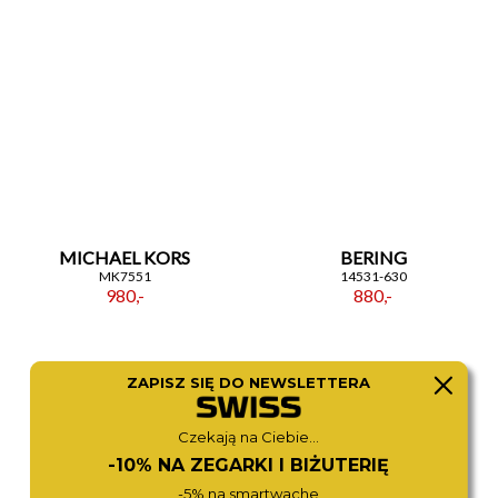
MICHAEL KORS
BERING
MK7551
14531-630
980,-
880,-
ZAPISZ SIĘ DO NEWSLETTERA
Czekają na Ciebie...
-10% NA ZEGARKI I BIŻUTERIĘ
-5% na smartwache