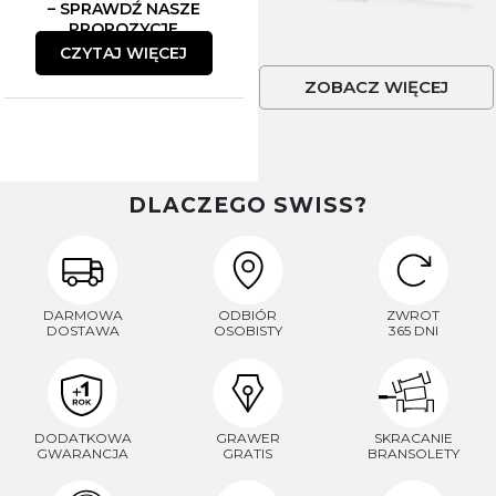
– SPRAWDŹ NASZE
PROPOZYCJE
CZYTAJ WIĘCEJ
ZOBACZ WIĘCEJ
DLACZEGO SWISS?
DARMOWA
ODBIÓR
ZWROT
DOSTAWA
OSOBISTY
365 DNI
DODATKOWA
GRAWER
SKRACANIE
GWARANCJA
GRATIS
BRANSOLETY