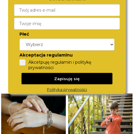
BERING
MICHAEL KORS
11429-753
MK7466
Płeć
890,-
790,-
Akceptacja regulaminu
Akcetpuję regulamin i politykę
prywatności
Zapisuję się
Polityka prywatności