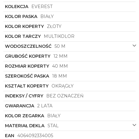
Kształt koperty, czyli okrągły, odzwierciedla
KOLEKCJA
EVEREST
klasyczne podejście do wzornictwa zegarków,
jednocześnie pozostając nowoczesnym i stylowym
KOLOR PASKA
BIAŁY
akcentem.
Michael Kors
MK7535
to nie tylko
KOLOR KOPERTY
ZŁOTY
precyzyjny mechanizm, ale także wyrafinowany
element garderoby, który podkreśli indywidualny
KOLOR TARCZY
MULTIKOLOR
styl i wyjątkowość każdej kobiety.
WODOSZCZELNOŚĆ
50 M
Zegarek damski
Michael Kors
MK7535
to nie tylko
narzędzie do mierzenia czasu, lecz także luksusowy
GRUBOŚĆ KOPERTY
12 MM
dodatek, który przyciąga wzrok i podkreśla
ROZMIAR KOPERTY
40 MM
wyjątkowość każdej stylizacji. Dla kobiet ceniących
sobie wysoką jakość, nowoczesny design i
SZEROKOŚĆ PASKA
18 MM
luksusowe detale, ten model zegarka to niezwykle
atrakcyjna propozycja, która zachwyci nawet
KSZTAŁT KOPERTY
OKRĄGŁY
najbardziej wymagające kobiety.
INDEKSY / CYFRY
BEZ OZNACZEŃ
GWARANCJA
2 LATA
KOLOR ZEGARKA
BIAŁY
MATERIAŁ DEKLA
STAL
EAN
4064092334005