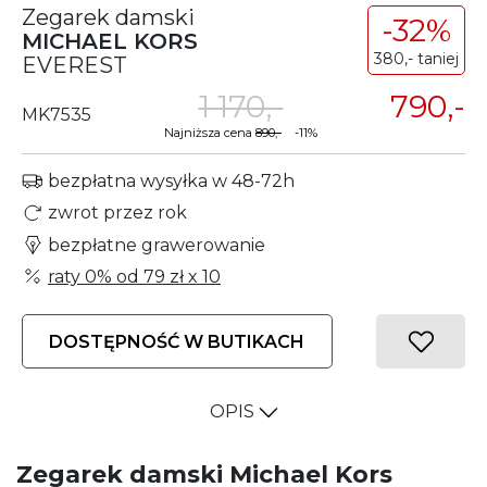
Zegarek damski
-32%
MICHAEL KORS
380,- taniej
EVEREST
1 170,-
790,-
MK7535
Najniższa cena
890,-
-11%
bezpłatna wysyłka w 48-72h
zwrot przez rok
bezpłatne grawerowanie
raty 0% od
79 zł
x 10
DOSTĘPNOŚĆ W BUTIKACH
OPIS
Zegarek damski Michael Kors