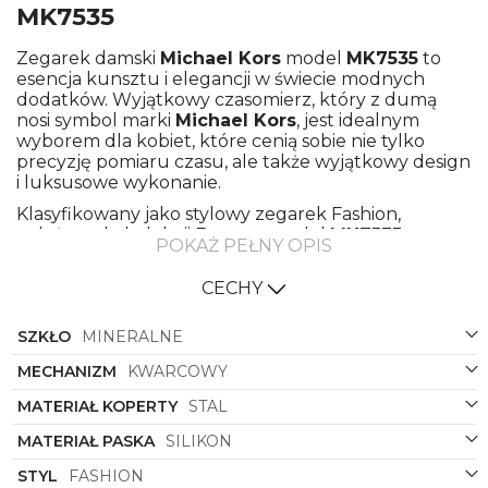
MK7535
Zegarek damski
Michael Kors
model
MK7535
to
esencja kunsztu i elegancji w świecie modnych
dodatków. Wyjątkowy czasomierz, który z dumą
nosi symbol marki
Michael Kors
, jest idealnym
wyborem dla kobiet, które cenią sobie nie tylko
precyzję pomiaru czasu, ale także wyjątkowy design
i luksusowe wykonanie.
Klasyfikowany jako stylowy zegarek Fashion,
należący do kolekcji Everest, model
MK7535
POKAŻ PEŁNY OPIS
zachwyca swoim wyjątkowym urokiem i
wyjątkowym stylizacją. Materiał paska wykonany z
CECHY
wysokiej jakości silikonu zapewnia wygodę noszenia
i doskonałe dopasowanie do nadgarstka, podczas
SZKŁO
MINERALNE
gdy stalowa koperta dodaje zegarkowi solidności i
elegancji.
MECHANIZM
KWARCOWY
Złoty kolor koperty efektownie komponuje się z
MATERIAŁ KOPERTY
STAL
białym paskiem, tworząc harmonijną i wyrazistą
całość. Kolejnym elementem, który przyciąga
MATERIAŁ PASKA
SILIKON
uwagę, jest kolorowa tarcza - niezwykle efektowna i
nowoczesna, idealnie uzupełniająca design zegarka.
STYL
FASHION