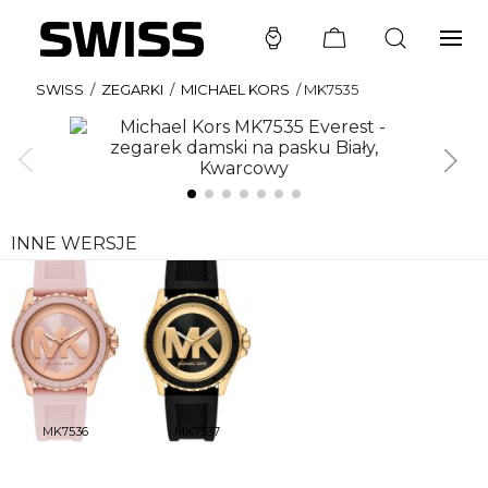
SWISS
/
ZEGARKI
/
MICHAEL KORS
/
MK7535
INNE WERSJE
MK7536
MK7537