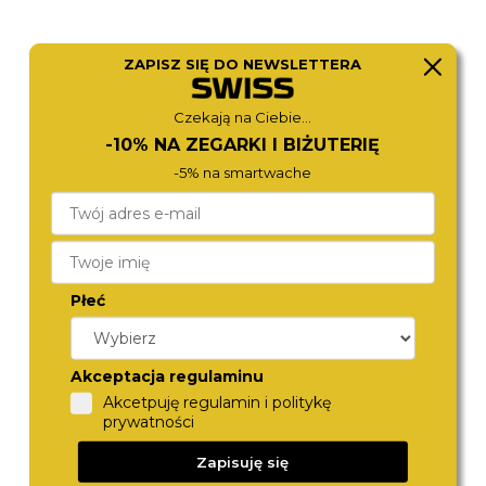
ZAPISZ SIĘ DO NEWSLETTERA
BOSS
FOSSIL
Czekają na Ciebie...
1502837
ES5477
-10% NA ZEGARKI I BIŻUTERIĘ
980,-
980,-
-5% na smartwache
Płeć
Akceptacja regulaminu
Akcetpuję regulamin i politykę
prywatności
MICHAEL KORS
MICHAEL KORS
Zapisuję się
MKO1141
MK4843
980,-
1 170,-