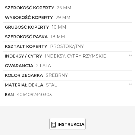
Niech
zegarek damski
Michael Kors
MK4906
stanie się Twoim ulubionym akcesorium, które
SZEROKOŚĆ KOPERTY
26 MM
podkreśli Twoją wyjątkowość i świetny gust. Dzięki
WYSOKOŚĆ KOPERTY
29 MM
kombinacji luksusowego designu, wysokiej jakości
materiałów i precyzyjnego wykonania, ten model z
GRUBOŚĆ KOPERTY
10 MM
pewnością stanie się źródłem mnóstwa
komplementów i uwagi. Podkreśl swój
SZEROKOŚĆ PASKA
18 MM
indywidualny styl i emanuj elegancją dzięki
KSZTAŁT KOPERTY
PROSTOKĄTNY
zegarkowi
Michael Kors
MK4906
z kolekcji Essex.
INDEKSY / CYFRY
INDEKSY, CYFRY RZYMSKIE
GWARANCJA
2 LATA
KOLOR ZEGARKA
SREBRNY
MATERIAŁ DEKLA
STAL
EAN
4064092340303
INSTRUKCJA