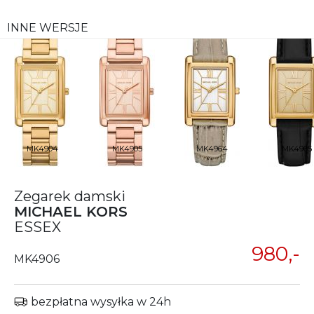
INNE WERSJE
MK4904
MK4905
MK4964
MK4965
Zegarek damski
MICHAEL KORS
ESSEX
980,-
MK4906
bezpłatna wysyłka w 24h