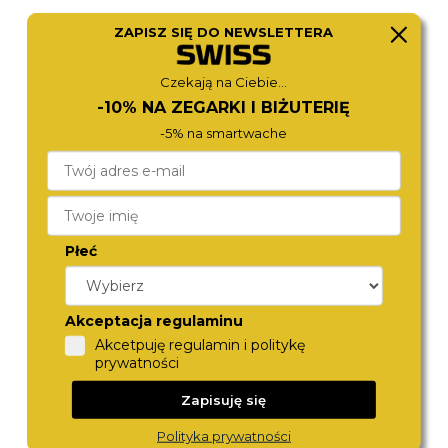
ZAPISZ SIĘ DO NEWSLETTERA
ROAMER
MICHAEL KORS
548845 48 55 50
MK4740
Czekają na Ciebie...
1 590,-
1 170,-
-10% NA ZEGARKI I BIŻUTERIĘ
-5% na smartwache
Płeć
Akceptacja regulaminu
Akcetpuję regulamin i politykę
MICHAEL KORS
MICHAEL KORS
prywatności
MK7547
MK7540
1 180,-
1 490,-
Zapisuję się
Polityka prywatności