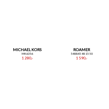
MICHAEL KORS
ROAMER
MK6356
548845 48 15 50
1 280,-
1 590,-