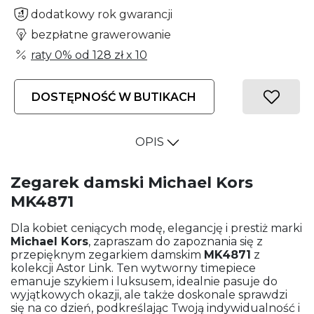
dodatkowy rok gwarancji
bezpłatne grawerowanie
raty 0% od
128 zł
x 10
DOSTĘPNOŚĆ W BUTIKACH
OPIS
Zegarek damski Michael Kors
MK4871
Dla kobiet ceniących modę, elegancję i prestiż marki
Michael Kors
, zapraszam do zapoznania się z
przepięknym zegarkiem damskim
MK4871
z
kolekcji Astor Link. Ten wytworny timepiece
emanuje szykiem i luksusem, idealnie pasuje do
wyjątkowych okazji, ale także doskonale sprawdzi
się na co dzień, podkreślając Twoją indywidualność i