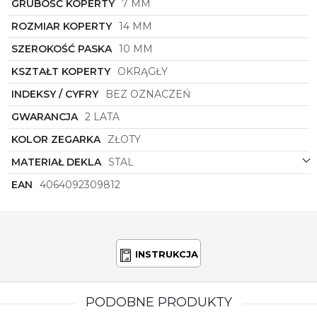
GRUBOŚĆ KOPERTY
7 MM
Michael Kors
to marka znana z luksusowych i
designerskich zegarków, które zachwycają detalem
ROZMIAR KOPERTY
14 MM
i jakością wykonania. Nie pozostawaj w tyle za
najnowszymi trendami, sięgnij po
MK4871
i dodaj
SZEROKOŚĆ PASKA
10 MM
odrobinę luksusu do swojej kolekcji zegarków.
KSZTAŁT KOPERTY
OKRĄGŁY
INDEKSY / CYFRY
BEZ OZNACZEŃ
GWARANCJA
2 LATA
KOLOR ZEGARKA
ZŁOTY
MATERIAŁ DEKLA
STAL
EAN
4064092309812
INSTRUKCJA
PODOBNE PRODUKTY