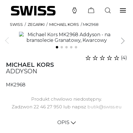
SWISS
/
ZEGARKI
/
MICHAEL KORS
/
MK2968
(4)
MICHAEL KORS
ADDYSON
MK2968
Produkt chwilowo niedostępny.
Zadzwon 22 46 27 950 lub napisz
butik@swiss.eu
OPIS