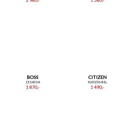
BOSS
CITIZEN
1514314
NJ0150-81L
1 870,-
1 490,-