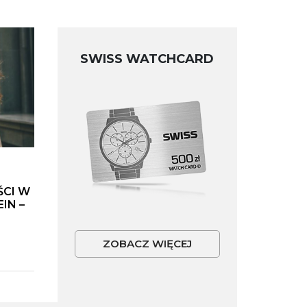
SWISS WATCHCARD
ŚCI W
IN –
ZOBACZ WIĘCEJ