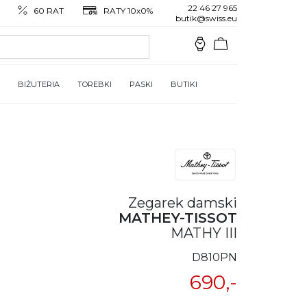
22 46 27 965
60 RAT
RATY 10x0%
butik@swiss.eu
BIŻUTERIA
TOREBKI
PASKI
BUTIKI
Zegarek damski
MATHEY-TISSOT
MATHY III
D810PN
690,-