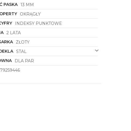
Ć PASKA
13 MM
KOPERTY
OKRĄGŁY
CYFRY
INDEKSY PUNKTOWE
JA
2 LATA
GARKA
ZŁOTY
DEKLA
STAL
ÓWNA
DLA PAR
79259446