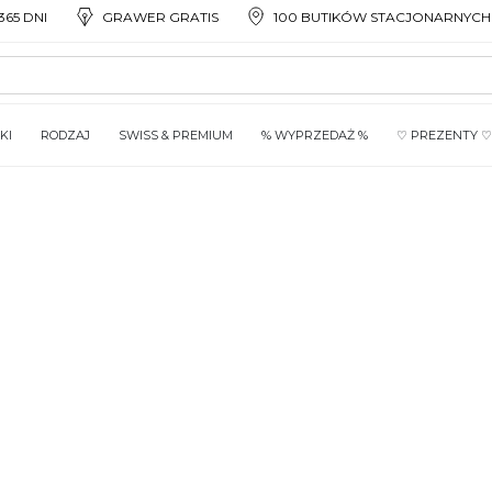
65 DNI
GRAWER GRATIS
100 BUTIKÓW STACJONARNYCH
KI
RODZAJ
SWISS & PREMIUM
% WYPRZEDAŻ %
♡ PREZENTY ♡