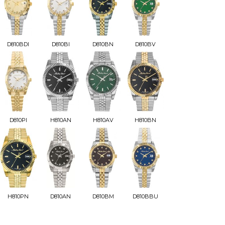
D810BDI
D810BI
D810BN
D810BV
D810PI
H810AN
H810AV
H810BN
H810PN
D810AN
D810BM
D810BBU