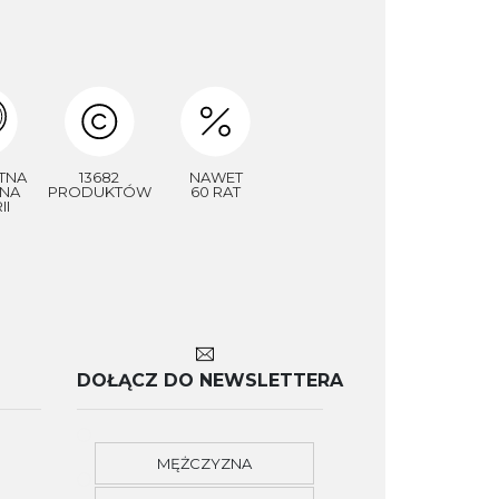
TNA
13682
NAWET
NA
PRODUKTÓW
60 RAT
II
DOŁĄCZ DO NEWSLETTERA
MĘŻCZYZNA