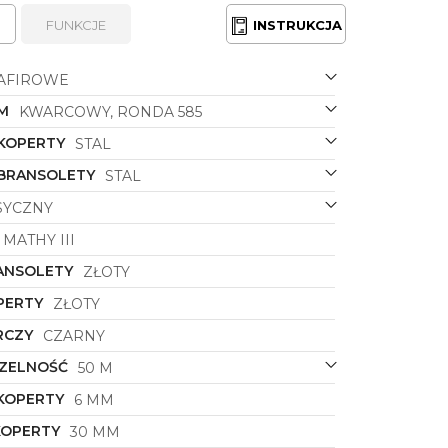
FUNKCJE
INSTRUKCJA
AFIROWE
M
KWARCOWY, RONDA 585
 KOPERTY
STAL
 BRANSOLETY
STAL
SYCZNY
MATHY III
ANSOLETY
ZŁOTY
PERTY
ZŁOTY
RCZY
CZARNY
ZELNOŚĆ
50 M
KOPERTY
6 MM
KOPERTY
30 MM