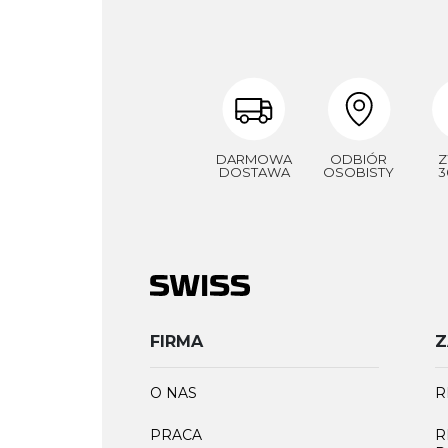
DARMOWA
ODBIÓR
Z
DOSTAWA
OSOBISTY
3
FIRMA
Z
O NAS
R
PRACA
R