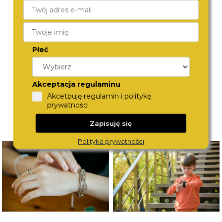
SLAZENGER
LEE COOPER
SL.09.2644.3.320
LC08350.320
290,-
270,-
Płeć
Akceptacja regulaminu
Akcetpuję regulamin i politykę
prywatności
Zapisuję się
Polityka prywatności