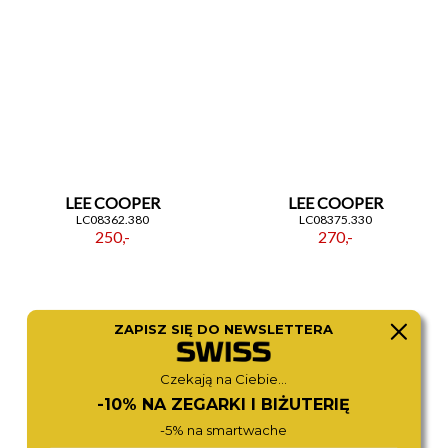
Jeśli szukasz zegarka, który łączy w sobie modowy
szyk i praktyczność, model
LC08357.230
z kolekcji
Spring 26 będzie trafnym wyborem. Srebrno-złote
wykończenie, okrągła koperta oraz solidna
bransoleta ze stali i mosiądzu tworzą harmonijną
całość — zegarek, który podkreśli Twoją osobowość
i dopełni każdą stylizację elegancją oraz subtelnym
blaskiem.
LEE COOPER
LEE COOPER
LC08362.380
LC08375.330
250,-
270,-
ZAPISZ SIĘ DO NEWSLETTERA
Czekają na Ciebie...
-10% NA ZEGARKI I BIŻUTERIĘ
-5% na smartwache