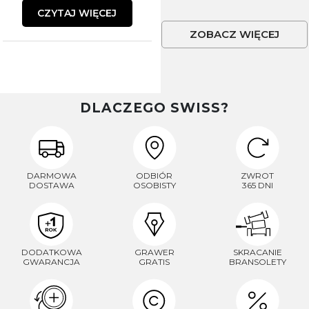
CZYTAJ WIĘCEJ
ZOBACZ WIĘCEJ
DLACZEGO SWISS?
DARMOWA
ODBIÓR
ZWROT
DOSTAWA
OSOBISTY
365 DNI
DODATKOWA
GRAWER
SKRACANIE
GWARANCJA
GRATIS
BRANSOLETY