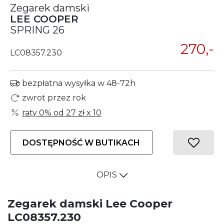
Zegarek damski
LEE COOPER
SPRING 26
270,-
LC08357.230
bezpłatna wysyłka w 48-72h
zwrot przez rok
raty 0% od
27 zł
x 10
DOSTĘPNOŚĆ W BUTIKACH
OPIS
Zegarek damski Lee Cooper
LC08357.230