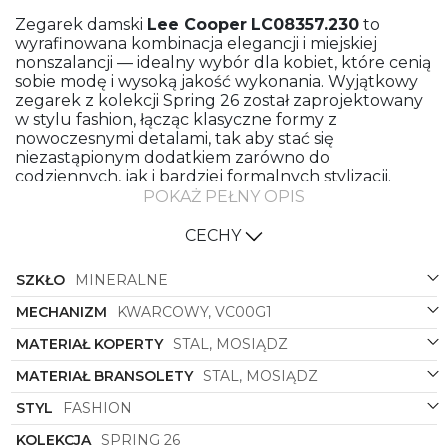
Zegarek damski
Lee Cooper
LC08357.230
to
wyrafinowana kombinacja elegancji i miejskiej
nonszalancji — idealny wybór dla kobiet, które cenią
sobie modę i wysoką jakość wykonania. Wyjątkowy
zegarek z kolekcji Spring 26 został zaprojektowany
w stylu fashion, łącząc klasyczne formy z
nowoczesnymi detalami, tak aby stać się
niezastąpionym dodatkiem zarówno do
codziennych, jak i bardziej formalnych stylizacji.
POKAŻ PEŁNY OPIS
Koperta o klasycznym, okrągłym kształcie emanuje
subtelnym blaskiem dzięki połączeniu stali i
CECHY
mosiądzu. Dwukolorowe wykończenie — złoto i
srebro — dodaje zegarkowi uniwersalności: możesz
SZKŁO
MINERALNE
nosić go solo jako delikatny akcent biżuteryjny lub
zestawić z innymi dodatkami w odcieniach żółtego i
MECHANIZM
KWARCOWY, VC00G1
białego złota. Srebrna tarcza stanowi neutralne, a
zarazem luksusowe tło dla wskazówek i subtelnych
MATERIAŁ KOPERTY
STAL, MOSIĄDZ
indeksów, które wpisują się w aktualne trendy, nie
tracąc przy tym ponadczasowego charakteru.
MATERIAŁ BRANSOLETY
STAL, MOSIĄDZ
Bransoleta wykonana ze stali i mosiądzu to
STYL
FASHION
połączenie trwałości i komfortu noszenia. Srebrny
KOLEKCJA
SPRING 26
kolor bransolety podkreśla nowoczesny wydźwięk