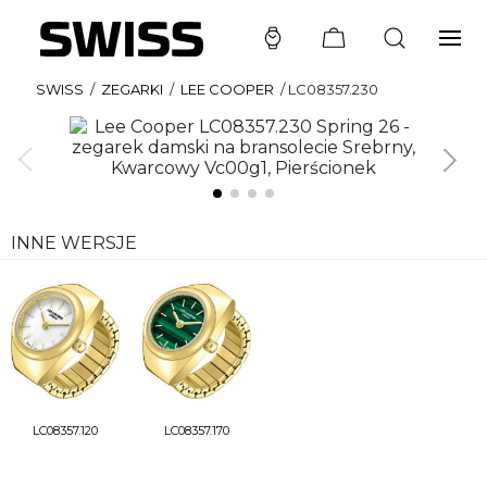
SWISS
/
ZEGARKI
/
LEE COOPER
/
LC08357.230
INNE WERSJE
LC08357.120
LC08357.170