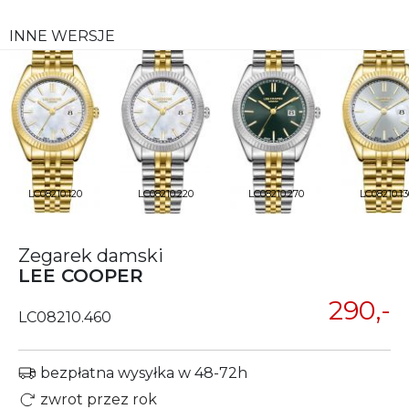
INNE WERSJE
LC08210.120
LC08210.220
LC08210.270
LC08210.13
Zegarek damski
LEE COOPER
290,-
LC08210.460
bezpłatna wysyłka w 48-72h
zwrot przez rok