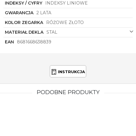
INDEKSY / CYFRY
INDEKSY LINIOWE
niezwykłemu zegarkowi i poczuj wyjątkową moc
stylu marki
Lee Cooper
na swoim nadgarstku.
GWARANCJA
2 LATA
KOLOR ZEGARKA
RÓŻOWE ZŁOTO
MATERIAŁ DEKLA
STAL
EAN
8681668638839
INSTRUKCJA
PODOBNE PRODUKTY