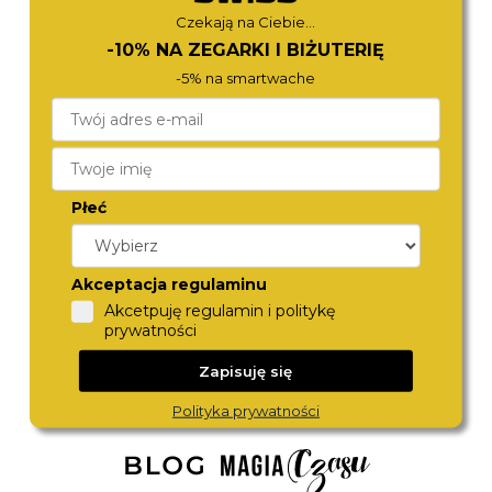
Czekają na Ciebie...
-10% NA ZEGARKI I BIŻUTERIĘ
-5% na smartwache
Płeć
LEE COOPER
LEE COOPER
LC08226.420
LC08232.440
Akceptacja regulaminu
290,-
290,-
Akcetpuję regulamin i politykę
prywatności
Zapisuję się
Polityka prywatności