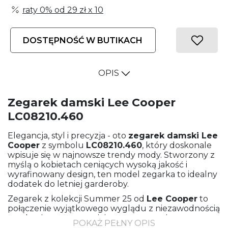
raty 0% od
29 zł
x 10
DOSTĘPNOŚĆ W BUTIKACH
OPIS
Zegarek damski Lee Cooper
LC08210.460
Elegancja, styl i precyzja - oto
zegarek damski
Lee
Cooper
z symbolu
LC08210.460
, który doskonale
wpisuje się w najnowsze trendy mody. Stworzony z
myślą o kobietach ceniących wysoką jakość i
wyrafinowany design, ten model zegarka to idealny
dodatek do letniej garderoby.
Zegarek z kolekcji Summer 25 od
Lee Cooper
to
połączenie wyjątkowego wyglądu z niezawodnością
mechanizmu, zapewniającego precyzyjne
POKAŻ PEŁNY OPIS
wskazania czasu. Wykonany z wysokiej jakości stali