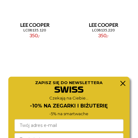
LEE COOPER
LEE COOPER
LC08135.120
LC08135.220
350,-
350,-
ZAPISZ SIĘ DO NEWSLETTERA
Czekają na Ciebie...
-10% NA ZEGARKI I BIŻUTERIĘ
-5% na smartwache
LEE COOPER
LEE COOPER
LC08155.120
LC08132.220
280,-
350,-