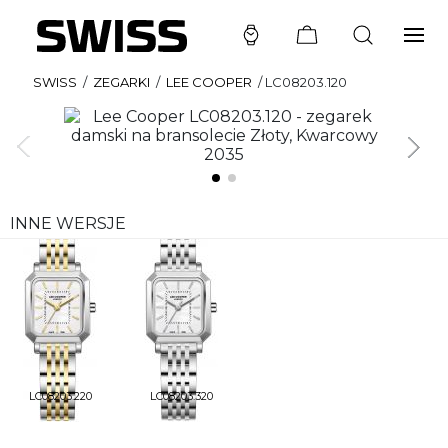
SWISS
/
ZEGARKI
/
LEE COOPER
/
LC08203.120
INNE WERSJE
LC08203.220
LC08203.320