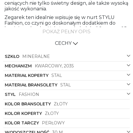
ceniących nie tylko świetny design, ale także wysoką
jakość wykonania.
Zegarek ten idealnie wpisuje się w nurt STYLU
Fashion, co czyni go doskonałym dodatkiem do
letniej garderoby. Należy on do kolekcji Summer 25,
POKAŻ PEŁNY OPIS
co dodaje mu niepowtarzalnego, letniego
charakteru, idealnego na ciepłe, słoneczne dni.
CECHY
Wykonany z najwyższej jakości stali zarówno
bransoleta, jak i koperta tego zegarka są w kolorze
SZKŁO
MINERALNE
złotym, co dodaje mu szyku i elegancji. Kolorowa
tarcza w odcieniu perłowym nadaje mu subtelności
MECHANIZM
KWARCOWY, 2035
i klasy, doskonale współgrając z całością designu.
MATERIAŁ KOPERTY
STAL
Kształt prostokątnej koperty zegarka nadaje mu
MATERIAŁ BRANSOLETY
STAL
nowoczesności i oryginalności, dzięki czemu będzie
doskonałym uzupełnieniem nawet najbardziej
STYL
FASHION
wyszukanych stylizacji.
KOLOR BRANSOLETY
ZŁOTY
Zegarek damska
Lee Cooper
LC08203.120
to nie
tylko sposób na śledzenie czasu, to również wyraz
KOLOR KOPERTY
ZŁOTY
osobistego stylu i klasy. Pozwól mu zagościć na
Twoim nadgarstku i błyszcz w każdej sytuacji!
KOLOR TARCZY
PERŁOWY
WODOSZCZELNOŚĆ
30 M