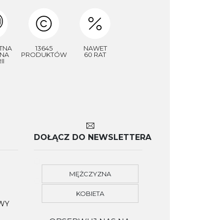
TNA
13645
NAWET
NA
PRODUKTÓW
60 RAT
II
DOŁĄCZ DO NEWSLETTERA
MĘŻCZYZNA
KOBIETA
OWY