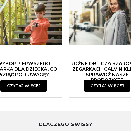
WYBÓR PIERWSZEGO
RÓŻNE OBLICZA SZARO
ARKA DLA DZIECKA. CO
ZEGARKACH CALVIN KLE
WZIĄĆ POD UWAGĘ?
SPRAWDŹ NASZE
PROPOZYCJE
CZYTAJ WIĘCEJ
CZYTAJ WIĘCEJ
DLACZEGO SWISS?