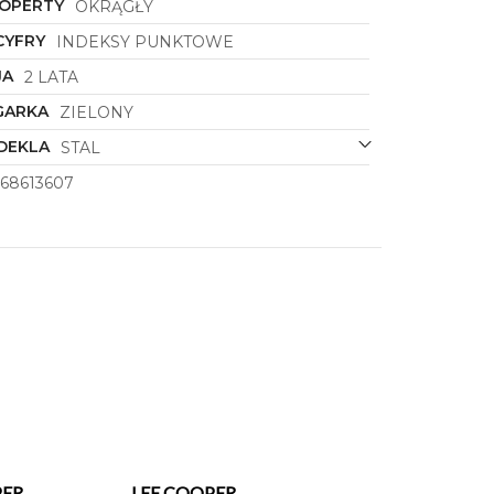
KOPERTY
OKRĄGŁY
CYFRY
INDEKSY PUNKTOWE
JA
2 LATA
GARKA
ZIELONY
DEKLA
STAL
68613607
PER
LEE COOPER