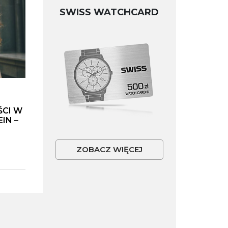
SWISS WATCHCARD
ŚCI W
IN –
ZOBACZ WIĘCEJ