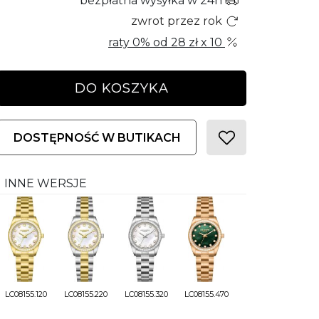
bezpłatna wysyłka w 24h
zwrot przez rok
raty 0% od
28 zł
x 10
DO KOSZYKA
DOSTĘPNOŚĆ W BUTIKACH
INNE WERSJE
LC08155.120
LC08155.220
LC08155.320
LC08155.470