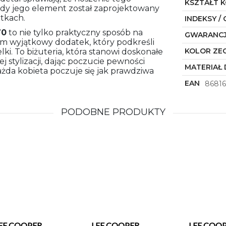
KSZTAŁT 
żdy jego element został zaprojektowany
ntkach.
INDEKSY / 
70
to nie tylko praktyczny sposób na
GWARANC
im wyjątkowy dodatek, który podkreśli
KOLOR ZE
lki. To biżuteria, która stanowi doskonałe
 stylizacji, dając poczucie pewności
MATERIAŁ 
ażda kobieta poczuje się jak prawdziwa
EAN
86816
PODOBNE PRODUKTY
EE COOPER
LEE COOPER
LEE COO