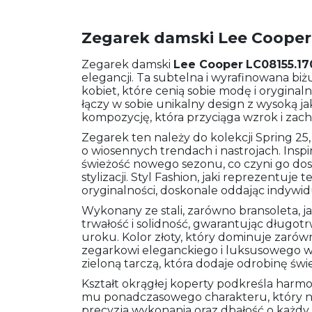
Zegarek damski Lee Cooper
Zegarek damski
Lee Cooper
LC08155.17
elegancji. Ta subtelna i wyrafinowana bi
kobiet, które cenią sobie modę i oryginal
łączy w sobie unikalny design z wysoką j
kompozycję, która przyciąga wzrok i zac
Zegarek ten należy do kolekcji Spring 25,
o wiosennych trendach i nastrojach. Inspir
świeżość nowego sezonu, co czyni go d
stylizacji. Styl Fashion, jaki reprezentuje 
oryginalności, doskonale oddając indywidu
Wykonany ze stali, zarówno bransoleta, j
trwałość i solidność, gwarantując długot
uroku. Kolor złoty, który dominuje zarówno
zegarkowi eleganckiego i luksusowego w
zieloną tarczą, która dodaje odrobinę świe
Kształt okrągłej koperty podkreśla harmo
mu ponadczasowego charakteru, który ni
precyzja wykonania oraz dbałość o każdy 