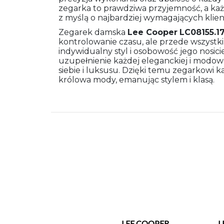
zegarka to prawdziwa przyjemność, a ka
z myślą o najbardziej wymagających klie
Zegarek damska
Lee Cooper
LC08155.1
kontrolowanie czasu, ale przede wszystk
indywidualny styl i osobowość jego nosicie
uzupełnienie każdej eleganckiej i modowej
siebie i luksusu. Dzięki temu zegarkowi k
królowa mody, emanując stylem i klasą.
LEE COOPER
L