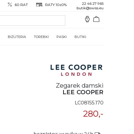
22 46 27 965
60 RAT
RATY 10x0%
butik@swiss.eu
BIŻUTERIA
TOREBKI
PASKI
BUTIKI
Zegarek damski
LEE COOPER
LC08155.170
280,-