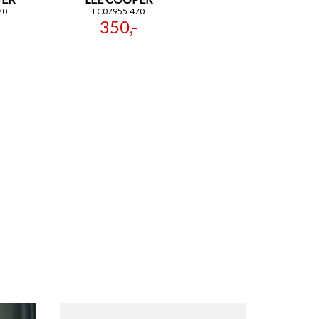
70
LC07955.470
350,-