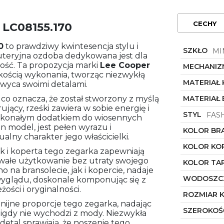
CECHY
 LC08155.170
0
to prawdziwy kwintesencja stylu i
SZKŁO
MI
żuteryjna ozdoba dedykowana jest dla
ność. Ta propozycja marki
Lee Cooper
MECHANIZ
akością wykonania, tworząc niezwykłą
MATERIAŁ
hwyca swoimi detalami.
 co oznacza, że został stworzony z myślą
MATERIAŁ
ujący, rześki zawiera w sobie energię i
STYL
FAS
oskonałym dodatkiem do wiosennych
ten model, jest pełen wyrazu i
KOLOR BR
alny charakter jego właścicielki.
KOLOR KO
ak i koperta tego zegarka zapewniają
rwałe użytkowanie bez utraty swojego
KOLOR TA
 na bransolecie, jak i kopercie, nadaje
WODOSZC
yglądu, doskonale komponując się z
żości i oryginalności.
ROZMIAR 
nijne proporcje tego zegarka, nadając
SZEROKOŚ
gdy nie wychodzi z mody. Niezwykła
detal sprawiają, że noszenie tego