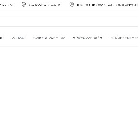
65 DNI
GRAWER GRATIS
100 BUTIKÓW STACJONARNYCH
KI
RODZAJ
SWISS & PREMIUM
% WYPRZEDAŻ %
♡ PREZENTY ♡