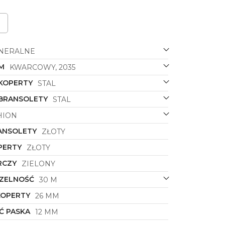
NERALNE
M
KWARCOWY, 2035
 KOPERTY
STAL
 BRANSOLETY
STAL
HION
ANSOLETY
ZŁOTY
PERTY
ZŁOTY
RCZY
ZIELONY
ZELNOŚĆ
30 M
KOPERTY
26 MM
Ć PASKA
12 MM