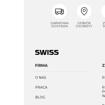
DARMOWA
ODBIÓR
Z
DOSTAWA
OSOBISTY
3
FIRMA
Z
O NAS
R
PRACA
R
P
W
BLOG