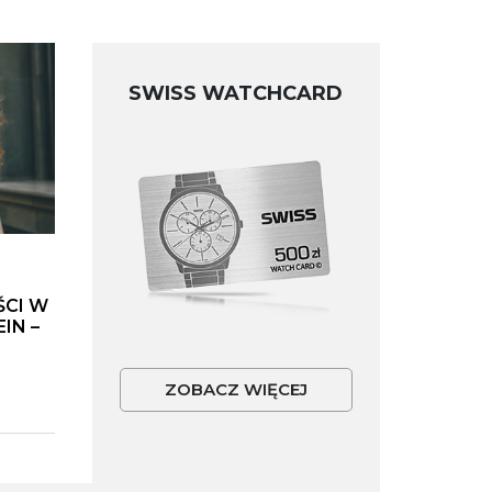
SWISS WATCHCARD
ŚCI W
IN –
ZOBACZ WIĘCEJ