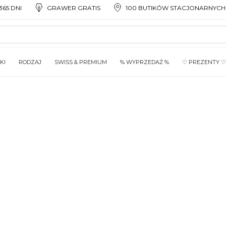
65 DNI
GRAWER GRATIS
100 BUTIKÓW STACJONARNYCH
KI
RODZAJ
SWISS & PREMIUM
% WYPRZEDAŻ %
♡ PREZENTY ♡