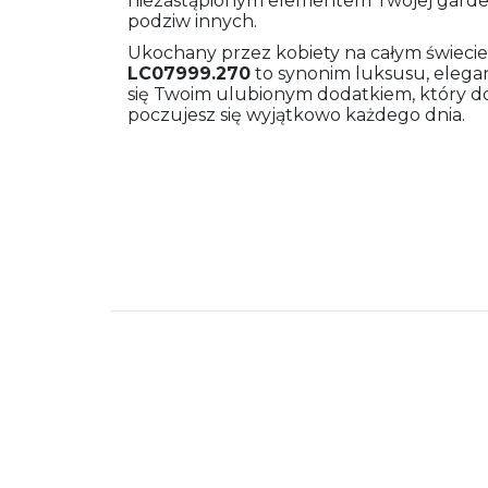
niezastąpionym elementem Twojej gardero
podziw innych.
Ukochany przez kobiety na całym świeci
LC07999.270
to synonim luksusu, eleganc
się Twoim ulubionym dodatkiem, który dope
poczujesz się wyjątkowo każdego dnia.