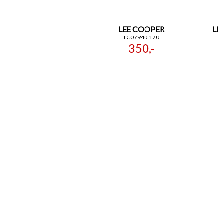
LEE COOPER
L
LC07940.170
350,-