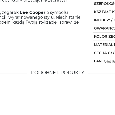
by, który przyciągnie zachwyt i
SZEROKOŚ
KSZTAŁT 
e, zegarek
Lee Cooper
o symbolu
ji i wyrafinowanego stylu. Niech stanie
INDEKSY / 
łni każdą Twoją stylizację i sprawi, że
GWARANC
KOLOR ZE
MATERIAŁ 
CECHA GŁ
EAN
86816
PODOBNE PRODUKTY