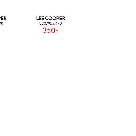
PER
LEE COOPER
70
LC07955.470
350,-