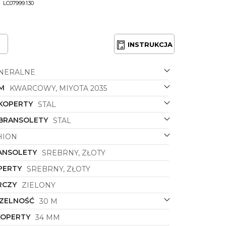
LC07999.130
INSTRUKCJA
NERALNE
M
KWARCOWY, MIYOTA 2035
 KOPERTY
STAL
 BRANSOLETY
STAL
HION
ANSOLETY
SREBRNY, ZŁOTY
PERTY
SREBRNY, ZŁOTY
RCZY
ZIELONY
ZELNOŚĆ
30 M
KOPERTY
34 MM