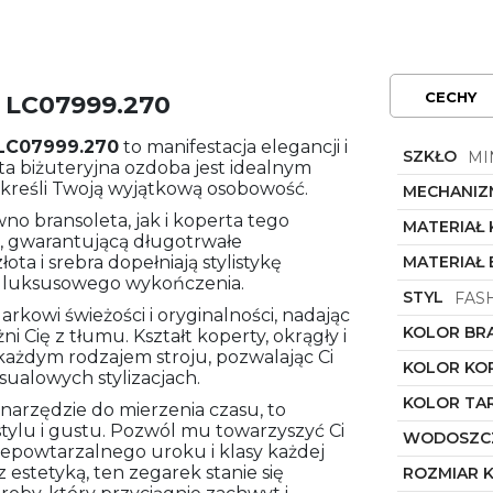
CECHY
 LC07999.270
LC07999.270
to manifestacja elegancji i
SZKŁO
MI
ta biżuteryjna ozdoba jest idealnym
dkreśli Twoją wyjątkową osobowość.
MECHANIZ
wno bransoleta, jak i koperta tego
MATERIAŁ
ą, gwarantującą długotrwałe
ta i srebra dopełniają stylistykę
MATERIAŁ
i luksusowego wykończenia.
STYL
FAS
arkowi świeżości i oryginalności, nadając
KOLOR BR
 Cię z tłumu. Kształt koperty, okrągły i
każdym rodzajem stroju, pozwalając Ci
KOLOR KO
sualowych stylizacjach.
KOLOR TA
 narzędzie do mierzenia czasu, to
ylu i gustu. Pozwól mu towarzyszyć Ci
WODOSZC
epowtarzalnego uroku i klasy każdej
z estetyką, ten zegarek stanie się
ROZMIAR 