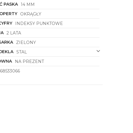
Ć PASKA
14 MM
KOPERTY
OKRĄGŁY
CYFRY
INDEKSY PUNKTOWE
JA
2 LATA
GARKA
ZIELONY
DEKLA
STAL
ÓWNA
NA PREZENT
68533066