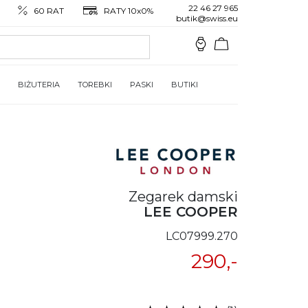
22 46 27 965
60 RAT
RATY 10x0%
butik@swiss.eu
BIŻUTERIA
TOREBKI
PASKI
BUTIKI
Zegarek damski
LEE COOPER
LC07999.270
290,-