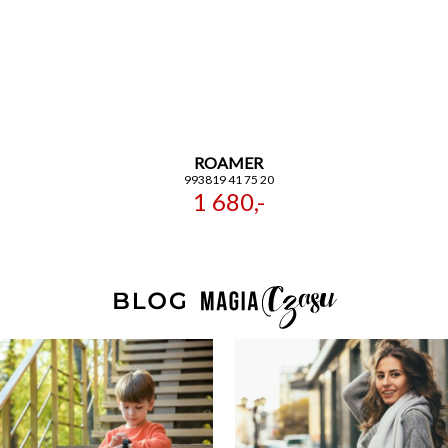
ROAMER
993819 41 75 20
1 680,-