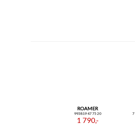
ROAMER
993819 47 75 20
7
1 790,-