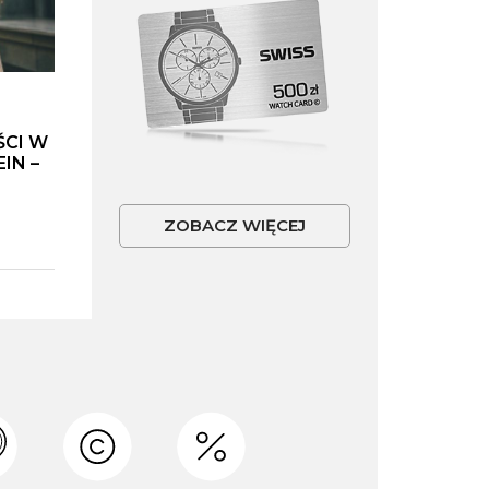
ŚCI W
IN –
ZOBACZ WIĘCEJ