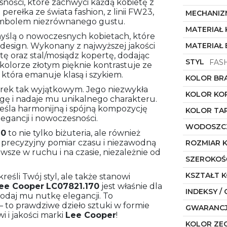
sności, które zachwyci każdą kobietę z
erełka ze świata fashion, z linii FW23,
MECHANIZ
 symbolem niezrównanego gustu.
MATERIAŁ
yślą o nowoczesnych kobietach, które
 design. Wykonany z najwyższej jakości
MATERIAŁ
etę oraz stal/mosiądz kopertę, dodając
STYL
FAS
olorze złotym pięknie kontrastuje ze
 która emanuje klasą i szykiem.
KOLOR BR
garek tak wyjątkowym. Jego niezwykła
KOLOR KO
gę i nadaje mu unikalnego charakteru.
reśla harmonijną i spójną kompozycję
KOLOR TA
egancji i nowoczesności.
WODOSZC
70
to nie tylko biżuteria, ale również
 precyzyjny pomiar czasu i niezawodną
ROZMIAR 
wsze w ruchu i na czasie, niezależnie od
SZEROKOŚ
KSZTAŁT 
reśli Twój styl, ale także stanowi
ee Cooper
LC07821.170
jest właśnie dla
INDEKSY / 
dodaj mu nutkę elegancji. To
 to prawdziwe dzieło sztuki w formie
GWARANC
 i jakości marki
Lee Cooper
!
KOLOR ZE