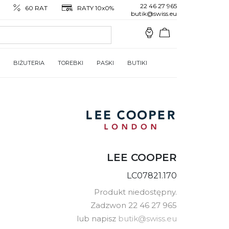
22 46 27 965
60 RAT
RATY 10x0%
butik@swiss.eu
BIŻUTERIA
TOREBKI
PASKI
BUTIKI
LEE COOPER
LC07821.170
Produkt niedostępny.
Zadzwon 22 46 27 965
lub napisz
butik@swiss.eu