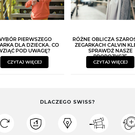
WYBÓR PIERWSZEGO
RÓŻNE OBLICZA SZARO
ARKA DLA DZIECKA. CO
ZEGARKACH CALVIN KLE
WZIĄĆ POD UWAGĘ?
SPRAWDŹ NASZE
PROPOZYCJE
CZYTAJ WIĘCEJ
CZYTAJ WIĘCEJ
DLACZEGO SWISS?