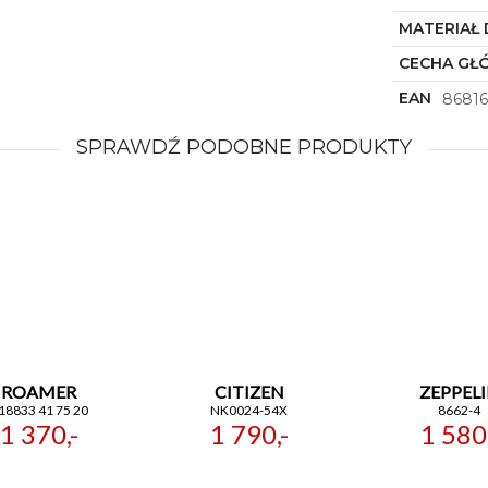
MATERIAŁ 
CECHA GŁ
EAN
86816
SPRAWDŹ PODOBNE PRODUKTY
ROAMER
CITIZEN
ZEPPEL
18833 41 75 20
NK0024-54X
8662-4
1 370,-
1 790,-
1 580,