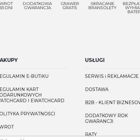
WROT
DODATKOWA
GRAWER
SKRACANIE
BEZPŁA
65 DNI
GWARANCJA
GRATIS
BRANSOLETY
WYMIA
BATER
AKUPY
USŁUGI
EGULAMIN E-BUTIKU
SERWIS i REKLAMACJE
EGULAMIN KART
DOSTAWA
ODARUNKOWYCH
ATCHCARD I EWATCHCARD
B2B - KLIENT BIZNES
OLITYKA PRYWATNOŚCI
DODATKOWY ROK
GWARANCJI
WROT
RATY