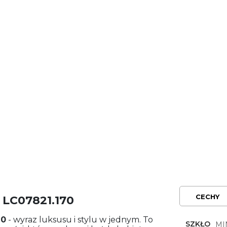
CECHY
 LC07821.170
70
- wyraz luksusu i stylu w jednym. To
SZKŁO
MI