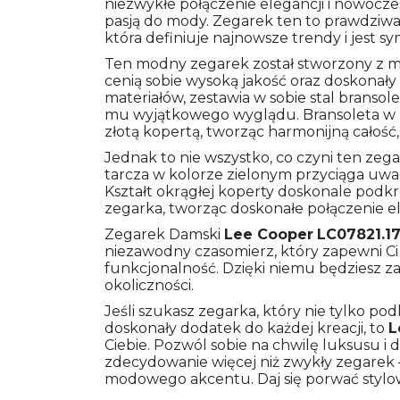
niezwykłe połączenie elegancji i nowocze
pasją do mody. Zegarek ten to prawdziwa p
która definiuje najnowsze trendy i jest
Ten modny zegarek został stworzony z m
cenią sobie wysoką jakość oraz doskonały
materiałów, zestawia w sobie stal bransol
mu wyjątkowego wyglądu. Bransoleta w k
złotą kopertą, tworząc harmonijną całość,
Jednak to nie wszystko, co czyni ten ze
tarcza w kolorze zielonym przyciąga uwa
Kształt okrągłej koperty doskonale podk
zegarka, tworząc doskonałe połączenie el
Zegarek Damski
Lee Cooper
LC07821.1
niezawodny czasomierz, który zapewni Ci
funkcjonalność. Dzięki niemu będziesz za
okoliczności.
Jeśli szukasz zegarka, który nie tylko podk
doskonały dodatek do każdej kreacji, to
L
Ciebie. Pozwól sobie na chwilę luksusu i 
zdecydowanie więcej niż zwykły zegarek –
modowego akcentu. Daj się porwać stylowi