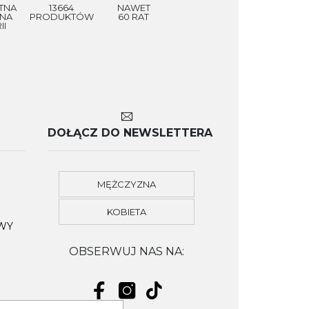
TNA
13664
NAWET
NA
PRODUKTÓW
60 RAT
II
DOŁĄCZ DO NEWSLETTERA
MĘŻCZYZNA
KOBIETA
OWY
OBSERWUJ NAS NA: