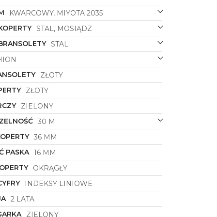
M
KWARCOWY, MIYOTA 2035
 KOPERTY
STAL, MOSIĄDZ
 BRANSOLETY
STAL
HION
ANSOLETY
ZŁOTY
PERTY
ZŁOTY
RCZY
ZIELONY
ZELNOŚĆ
30 M
KOPERTY
36 MM
Ć PASKA
16 MM
KOPERTY
OKRĄGŁY
CYFRY
INDEKSY LINIOWE
JA
2 LATA
GARKA
ZIELONY