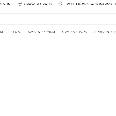
65 DNI
GRAWER GRATIS
100 BUTIKÓW STACJONARNYCH
KI
RODZAJ
SWISS & PREMIUM
% WYPRZEDAŻ %
♡ PREZENTY ♡