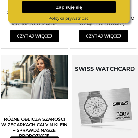
Zapisuję się
JAK ŁĄCZYĆ BIŻUTERIĘ?
WYBÓR PIERWSZEGO
POZNAJ SPOSOBY NA
ZEGARKA DLA DZIECKA. CO
Polityka prywatności
MODNE STYLIZACJE
WZIĄĆ POD UWAGĘ?
CZYTAJ WIĘCEJ
CZYTAJ WIĘCEJ
SWISS WATCHCARD
RÓŻNE OBLICZA SZAROŚCI
W ZEGARKACH CALVIN KLEIN
– SPRAWDŹ NASZE
PROPOZYCJE