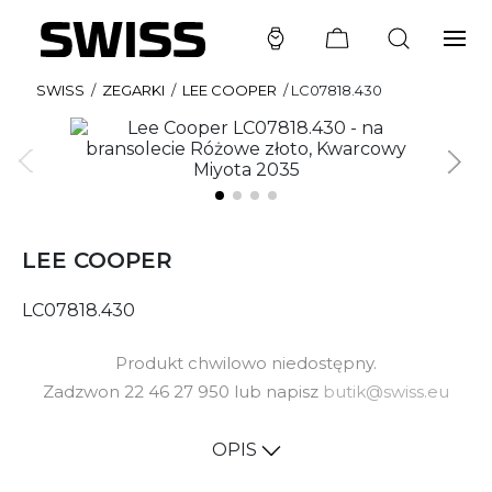
SWISS
/
ZEGARKI
/
LEE COOPER
/
LC07818.430
LEE COOPER
LC07818.430
Produkt chwilowo niedostępny.
Zadzwon 22 46 27 950 lub napisz
butik@swiss.eu
OPIS