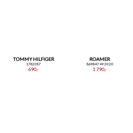
TOMMY HILFIGER
ROAMER
1782287
869847 49 20 20
690,-
1 790,-