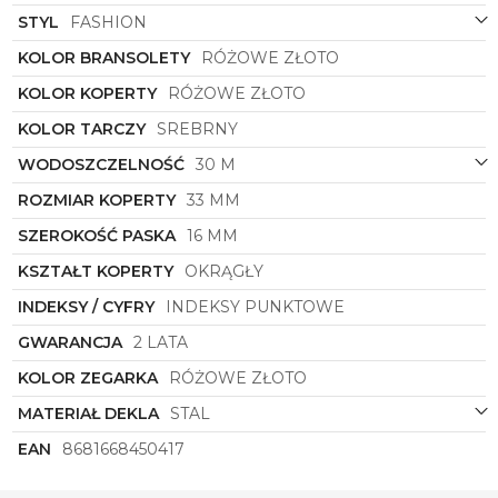
STYL
FASHION
Lee Cooper
LC07818.430
to nie tylko zegarek, to
również stylowy dodatek, który podkreśli
KOLOR BRANSOLETY
RÓŻOWE ZŁOTO
indywidualność każdej kobiety. Niech towarzyszy Ci
w każdej chwili, dodając nutkę luksusu i szyku do
KOLOR KOPERTY
RÓŻOWE ZŁOTO
Twojej codzienności. Zegarek ten to połączenie
KOLOR TARCZY
SREBRNY
wyjątkowego designu, wysokiej jakości materiałów
oraz nowoczesności, które sprawią, że poczujesz się
WODOSZCZELNOŚĆ
30 M
wyjątkowo za każdym razem, gdy spojrzysz na swój
nadgarstek.
ROZMIAR KOPERTY
33 MM
SZEROKOŚĆ PASKA
16 MM
KSZTAŁT KOPERTY
OKRĄGŁY
INDEKSY / CYFRY
INDEKSY PUNKTOWE
GWARANCJA
2 LATA
KOLOR ZEGARKA
RÓŻOWE ZŁOTO
MATERIAŁ DEKLA
STAL
EAN
8681668450417