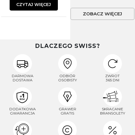
CZYTAJ WIĘCEJ
ZOBACZ WIĘCEJ
DLACZEGO SWISS?
DARMOWA
ODBIÓR
ZWROT
DOSTAWA
OSOBISTY
365 DNI
DODATKOWA
GRAWER
SKRACANIE
GWARANCJA
GRATIS
BRANSOLETY