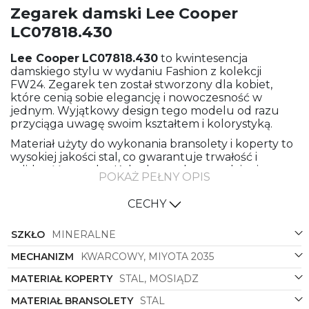
Zegarek damski Lee Cooper
LC07818.430
Lee Cooper
LC07818.430
to kwintesencja
damskiego stylu w wydaniu Fashion z kolekcji
FW24. Zegarek ten został stworzony dla kobiet,
które cenią sobie elegancję i nowoczesność w
jednym. Wyjątkowy design tego modelu od razu
przyciąga uwagę swoim kształtem i kolorystyką.
Materiał użyty do wykonania bransolety i koperty to
wysokiej jakości stal, co gwarantuje trwałość i
solidność zegarka. Kolor bransolety w odcieniu
POKAŻ PEŁNY OPIS
różowego złota nadaje mu niezwykłego uroku i
sprawia, że z łatwością dopasuje się do wielu
CECHY
stylizacji. Również kolor koperty, utrzymany w tej
samej tonacji, idealnie współgra z resztą zegarka,
SZKŁO
MINERALNE
tworząc spójną całość.
Tarcza zegarka w kolorze srebrnym dodaje mu
MECHANIZM
KWARCOWY, MIYOTA 2035
subtelnego blasku i sprawia, że jest on elegancki,
MATERIAŁ KOPERTY
STAL, MOSIĄDZ
lecz zarazem uniwersalny. Kształt koperty, który jest
okrągły, jest ponadczasowy i pasuje do każdej
MATERIAŁ BRANSOLETY
STAL
nadgarstka.