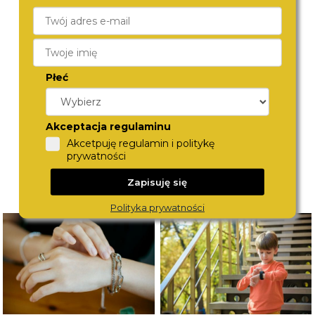
LEE COOPER
LEE COOPER
LC07941.450
LC07923.430
350,-
360,-
Płeć
Akceptacja regulaminu
Akcetpuję regulamin i politykę
prywatności
Zapisuję się
Polityka prywatności