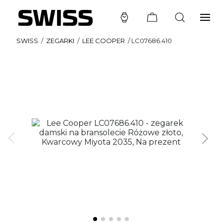
SWISS
/
ZEGARKI
/
LEE COOPER
/
LC07686.410