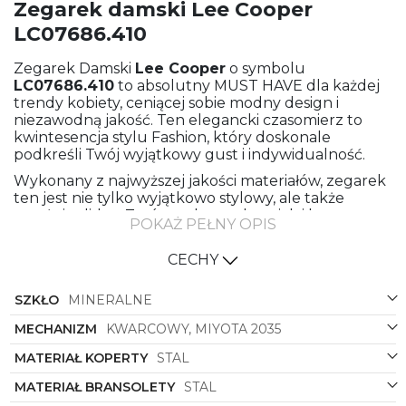
Zegarek damski Lee Cooper
LC07686.410
Zegarek Damski
Lee Cooper
o symbolu
LC07686.410
to absolutny MUST HAVE dla każdej
trendy kobiety, ceniącej sobie modny design i
niezawodną jakość. Ten elegancki czasomierz to
kwintesencja stylu Fashion, który doskonale
podkreśli Twój wyjątkowy gust i indywidualność.
Wykonany z najwyższej jakości materiałów, zegarek
ten jest nie tylko wyjątkowo stylowy, ale także
trwały i solidny. Zarówno bransoleta, jak i koperta
POKAŻ PEŁNY OPIS
wykonane zostały z wysokogatunkowej stali, co
gwarantuje długotrwałe zachowanie idealnego
CECHY
wyglądu zegarka nawet przy intensywnym
użytkowaniu.
SZKŁO
MINERALNE
Kolorystyka zegarka
Lee Cooper
symbol
LC07686.410
to prawdziwy majstersztyk w
MECHANIZM
KWARCOWY, MIYOTA 2035
odcieniach różowego złota. Zarówno bransoleta, jak i
MATERIAŁ KOPERTY
STAL
koperta oraz tarcza utrzymane są w eleganckim,
subtelnie mieniącym się odcieniu różowego złota, co
MATERIAŁ BRANSOLETY
STAL
nadaje zegarkowi wyjątkowego blasku i