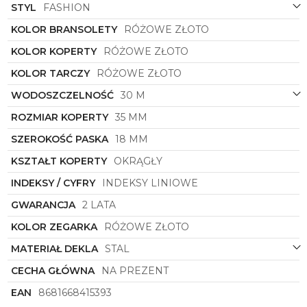
luksusowego charakteru.
STYL
FASHION
Kształt koperty, który jest okrągły, dodaje zegarkowi
KOLOR BRANSOLETY
RÓŻOWE ZŁOTO
klasycznego uroku, jednocześnie wpisując się w
najnowsze trendy modowe. Ten ponadczasowy
KOLOR KOPERTY
RÓŻOWE ZŁOTO
design doskonale komponuje się z nowoczesnymi
KOLOR TARCZY
RÓŻOWE ZŁOTO
stylizacjami, nadając im unikalnego wyrazu i szyku.
WODOSZCZELNOŚĆ
30 M
Zegarek Damski
Lee Cooper
o symbolu
LC07686.410
to nie tylko praktyczne narzędzie do
ROZMIAR KOPERTY
35 MM
mierzenia czasu, to również nieodłączny element
Twojego codziennego looku, który przyciągnie
SZEROKOŚĆ PASKA
18 MM
spojrzenia i podkreśli Twój wyjątkowy styl. Daj się
KSZTAŁT KOPERTY
OKRĄGŁY
oczarować elegancji i ponadczasowemu urokowi
tego wyjątkowego zegarka!
INDEKSY / CYFRY
INDEKSY LINIOWE
GWARANCJA
2 LATA
KOLOR ZEGARKA
RÓŻOWE ZŁOTO
MATERIAŁ DEKLA
STAL
CECHA GŁÓWNA
NA PREZENT
EAN
8681668415393