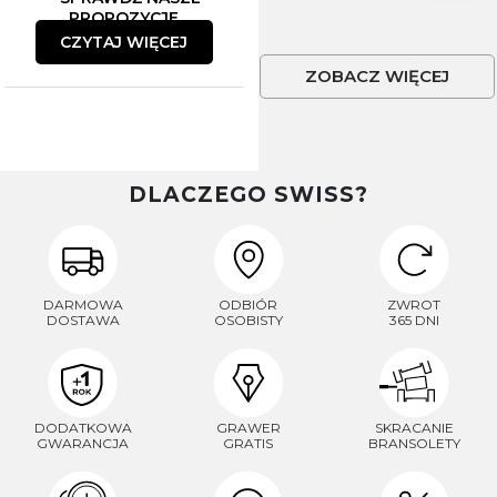
PROPOZYCJE
CZYTAJ WIĘCEJ
ZOBACZ WIĘCEJ
DLACZEGO SWISS?
DARMOWA
ODBIÓR
ZWROT
DOSTAWA
OSOBISTY
365 DNI
DODATKOWA
GRAWER
SKRACANIE
GWARANCJA
GRATIS
BRANSOLETY