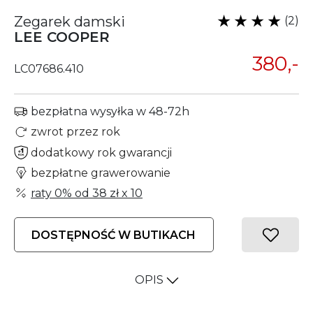
Zegarek damski
(2)
LEE COOPER
380,-
LC07686.410
bezpłatna wysyłka w 48-72h
zwrot przez rok
dodatkowy rok gwarancji
bezpłatne grawerowanie
raty 0% od
38 zł
x 10
DOSTĘPNOŚĆ W BUTIKACH
OPIS