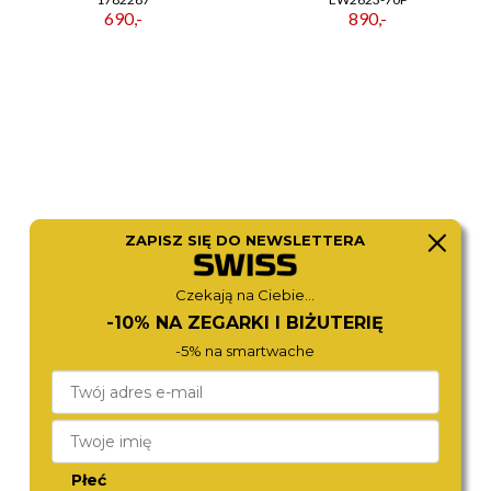
690,-
890,-
ZAPISZ SIĘ DO NEWSLETTERA
Czekają na Ciebie...
BERING
ROAMER
-10% NA ZEGARKI I BIŻUTERIĘ
13434-366
869847 49 20 20
590,-
1 790,-
-5% na smartwache
Płeć