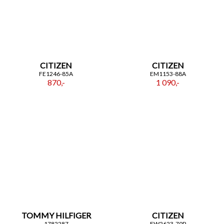
CITIZEN
CITIZEN
FE1246-85A
EM1153-88A
870,-
1 090,-
TOMMY HILFIGER
CITIZEN
1782287
EW2623-70P