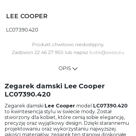
LEE COOPER
LC07390.420
Produkt chwilowo niedostępny.
Zadzwon 22 46 27 950 lub napisz
butik@swiss.eu
OPIS
Zegarek damski Lee Cooper
LC07390.420
Zegarek damski
Lee Cooper
model
LC07390.420
to kwintesencja stylu w świecie mody. Został
stworzony dla kobiet, które cenią sobie elegancję,
precyzję oraz wyjątkowy design. Dzięki starannemu
projektowaniu oraz wykorzystaniu najwyższej
jakości materiałów, zegarek ten stanowi doskonałe