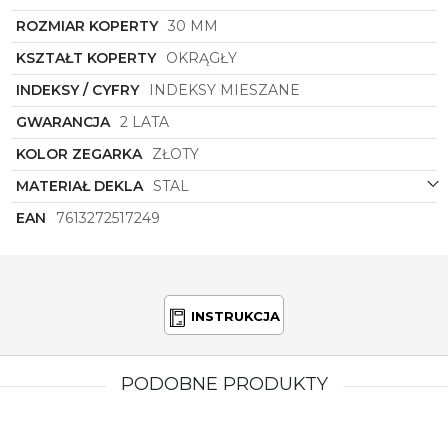
wyraz Twojego stylu i elegancji, który towarzyszyć Ci
ROZMIAR KOPERTY
30 MM
będzie przez wiele sezonów.
KSZTAŁT KOPERTY
OKRĄGŁY
INDEKSY / CYFRY
INDEKSY MIESZANE
GWARANCJA
2 LATA
KOLOR ZEGARKA
ZŁOTY
MATERIAŁ DEKLA
STAL
EAN
7613272517249
INSTRUKCJA
PODOBNE PRODUKTY