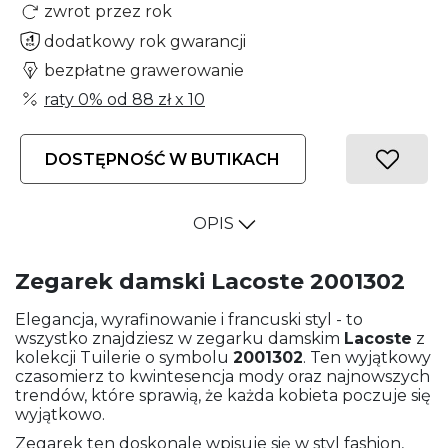
zwrot przez rok
dodatkowy rok gwarancji
bezpłatne grawerowanie
raty 0% od
88 zł
x 10
DOSTĘPNOŚĆ W BUTIKACH
OPIS
Zegarek damski Lacoste 2001302
Elegancja, wyrafinowanie i francuski styl - to
wszystko znajdziesz w zegarku damskim
Lacoste
z
kolekcji Tuilerie o symbolu
2001302
. Ten wyjątkowy
czasomierz to kwintesencja mody oraz najnowszych
trendów, które sprawią, że każda kobieta poczuje się
wyjątkowo.
Zegarek ten doskonale wpisuje się w styl fashion,