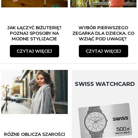
JAK ŁĄCZYĆ BIŻUTERIĘ?
WYBÓR PIERWSZEGO
POZNAJ SPOSOBY NA
ZEGARKA DLA DZIECKA. CO
MODNE STYLIZACJE
WZIĄĆ POD UWAGĘ?
ZAPISZ SIĘ DO NEWSLETTERA
CZYTAJ WIĘCEJ
CZYTAJ WIĘCEJ
Czekają na Ciebie...
-10% NA ZEGARKI I BIŻUTERIĘ
-5% na smartwache
SWISS WATCHCARD
Płeć
Akceptacja regulaminu
RÓŻNE OBLICZA SZAROŚCI
Akcetpuję regulamin i politykę