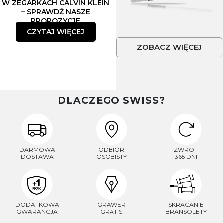
W ZEGARKACH CALVIN KLEIN
prywatności
– SPRAWDŹ NASZE
PROPOZYCJE
Zapisuję się
CZYTAJ WIĘCEJ
Polityka prywatności
ZOBACZ WIĘCEJ
DLACZEGO SWISS?
DARMOWA
ODBIÓR
ZWROT
DOSTAWA
OSOBISTY
365 DNI
DODATKOWA
GRAWER
SKRACANIE
GWARANCJA
GRATIS
BRANSOLETY