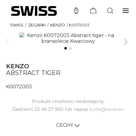
SWISS
/
ZEGARKI
/
KENZO
/
K0072003
KENZO
ABSTRACT TIGER
K0072003
Produkt chwilowo niedostępny.
Zadzwon 22 46 27 950 lub napisz
butik@swiss.eu
CECHY