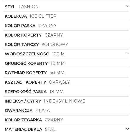
planowaniu czasu. Dzięki precyzyjnemu
STYL
FASHION
mechanizmowi zegarowemu, zawsze będziesz miała
pewność, że Twój czas jest mierzony dokładnie i
KOLEKCJA
ICE GLITTER
niezawodnie. Pozwól sobie na chwile relaksu i
KOLOR PASKA
CZARNY
skupienia, wiedząc, że dokładnie wiesz, ile czasu Ci
pozostało.
KOLOR KOPERTY
CZARNY
Dodaj odrobinę blichtru i klasy swojemu wyglądowi
KOLOR TARCZY
KOLOROWY
z zegarkiem
Ice-Watch
z kolekcji Ice Glitter. Zostań
właścicielką tego unikatowego dodatku, który nie
WODOSZCZELNOŚĆ
100 M
tylko pozwoli Ci śledzić upływający czas, ale też
podkreśli Twój wyjątkowy gust i styl. Sięgnij po
GRUBOŚĆ KOPERTY
10 MM
niego już dziś i ciesz się doskonałym wyborem wśród
ROZMIAR KOPERTY
40 MM
modnych dodatków, które zachwycą każdego
miłośnika elegancji i nowoczesnego designu."
KSZTAŁT KOPERTY
OKRĄGŁY
SZEROKOŚĆ PASKA
18 MM
INDEKSY / CYFRY
INDEKSY LINIOWE
GWARANCJA
2 LATA
KOLOR ZEGARKA
CZARNY
MATERIAŁ DEKLA
STAL