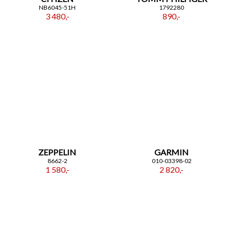
NB6045-51H
1792280
3 480,-
890,-
ZEPPELIN
GARMIN
8662-2
010-03398-02
1 580,-
2 820,-