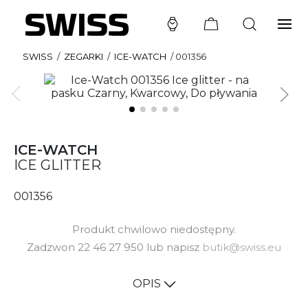
SWISS
/
ZEGARKI
/
ICE-WATCH
/
001356
ICE-WATCH
ICE GLITTER
001356
Produkt chwilowo niedostępny.
Zadzwon 22 46 27 950 lub napisz
butik@swiss.eu
OPIS