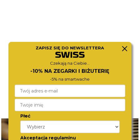
DIESEL
DIESEL
ZAPISZ SIĘ DO NEWSLETTERA
DZ4338
DZ4691
1 380,-
1 380,-
Czekają na Ciebie...
-10% NA ZEGARKI I BIŻUTERIĘ
-5% na smartwache
Płeć
Akceptacja regulaminu