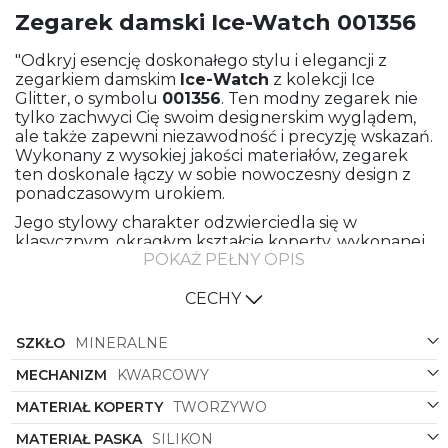
Zegarek damski Ice-Watch 001356
"Odkryj esencję doskonałego stylu i elegancji z
zegarkiem damskim
Ice-Watch
z kolekcji Ice
Glitter, o symbolu
001356
. Ten modny zegarek nie
tylko zachwyci Cię swoim designerskim wyglądem,
ale także zapewni niezawodność i precyzję wskazań.
Wykonany z wysokiej jakości materiałów, zegarek
ten doskonale łączy w sobie nowoczesny design z
ponadczasowym urokiem.
Jego stylowy charakter odzwierciedla się w
klasycznym, okrągłym kształcie koperty, wykonanej
POKAŻ PEŁNY OPIS
z trwałego tworzywa w kolorze czarnym.
Połączenie z czarnym paskiem z silikonu nadaje mu
nowoczesnego wyrazu, a zarazem zapewnia
CECHY
wygodę noszenia i trwałość. Kolorowy wystrój tarczy
dodaje zegarkowi oryginalności i energii, sprawiając,
SZKŁO
MINERALNE
że stanie się on nie tylko praktycznym dodatkiem do
Twojej garderoby, ale także wyrazistym elementem
MECHANIZM
KWARCOWY
Twojego stylu.
MATERIAŁ KOPERTY
TWORZYWO
Zegarek damski
Ice-Watch
to nie tylko biżuteria,
MATERIAŁ PASKA
SILIKON
ale także niezawodny pomocnik w codziennym