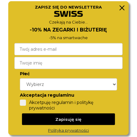
ZAPISZ SIĘ DO NEWSLETTERA
FOSSIL
FOSSIL
ES5305
ES5220
980,-
790,-
Czekają na Ciebie...
-10% NA ZEGARKI I BIŻUTERIĘ
-5% na smartwache
Płeć
Akceptacja regulaminu
Akcetpuję regulamin i politykę
MICHAEL KORS
MICHAEL KORS
prywatności
MK4919
MK4916
890,-
890,-
Zapisuję się
Polityka prywatności