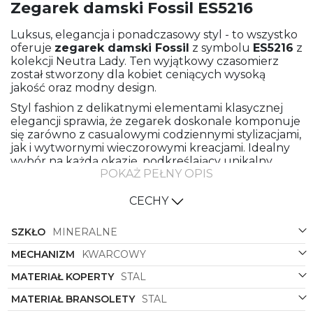
Zegarek damski Fossil ES5216
Luksus, elegancja i ponadczasowy styl - to wszystko
oferuje
zegarek damski
Fossil
z symbolu
ES5216
z
kolekcji Neutra Lady. Ten wyjątkowy czasomierz
został stworzony dla kobiet ceniących wysoką
jakość oraz modny design.
Styl fashion z delikatnymi elementami klasycznej
elegancji sprawia, że zegarek doskonale komponuje
się zarówno z casualowymi codziennymi stylizacjami,
jak i wytwornymi wieczorowymi kreacjami. Idealny
wybór na każdą okazję, podkreślający unikalny
POKAŻ PEŁNY OPIS
charakter i pewność siebie noszącej go kobiety.
Bransoleta oraz koperta zegarka wykonane z
CECHY
najwyższej jakości stali, co gwarantuje nie tylko
trwałość, ale także nieskazitelną prezencję na
SZKŁO
MINERALNE
długie lata. Klasyczny okrągły kształt koperty dodaje
zegarkowi subtelnego uroku i sprawia, że jest to
MECHANIZM
KWARCOWY
model ponadczasowy, który nigdy nie wyjdzie z
mody.
MATERIAŁ KOPERTY
STAL
Złoty lub srebrny kolor bransolety oraz koperty
MATERIAŁ BRANSOLETY
STAL
połączony z perłowym odcieniem tarczy nadaje