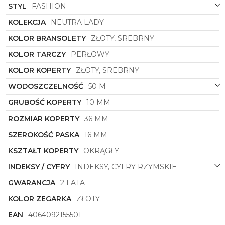
zegarkowi luksusowego wyglądu, który przyciąga
STYL
FASHION
spojrzenia i dodaje blasku każdej stylizacji.
KOLEKCJA
NEUTRA LADY
Doskonale współgra zarówno z biżuterią złotą, jak i
srebrną, co daje możliwość swobodnego łączenia z
KOLOR BRANSOLETY
ZŁOTY, SREBRNY
innymi dodatkami.
KOLOR TARCZY
PERŁOWY
Zegarek damski
Fossil
z symbolu
ES5216
to idealny
wybór dla kobiet, które cenią sobie nie tylko
KOLOR KOPERTY
ZŁOTY, SREBRNY
estetykę, ale również funkcjonalność. Precyzyjny
WODOSZCZELNOŚĆ
50 M
mechanizm zapewnia dokładność wskazań czasu, a
wodoszczelność sprawia, że zegarek jest nie tylko
GRUBOŚĆ KOPERTY
10 MM
pięknym dodatkiem, ale także praktycznym
akcesorium na co dzień.
ROZMIAR KOPERTY
36 MM
Daj się oczarować luksusowemu designowi i
SZEROKOŚĆ PASKA
16 MM
niezawodnej jakości zegarka
Fossil
z kolekcji
Neutra Lady. Odkryj piękno w drobnych detalach i
KSZTAŁT KOPERTY
OKRĄGŁY
podkreśl swój wyjątkowy styl z tym eleganckim
INDEKSY / CYFRY
INDEKSY, CYFRY RZYMSKIE
czasomierzem, który stanie się Twoim ulubionym
dodatkiem na lata.
GWARANCJA
2 LATA
KOLOR ZEGARKA
ZŁOTY
EAN
4064092155501