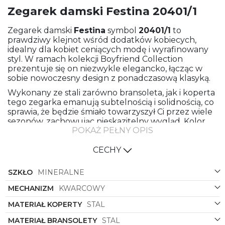
Zegarek damski Festina 20401/1
Zegarek damski
Festina
symbol
20401/1
to
prawdziwy klejnot wśród dodatków kobiecych,
idealny dla kobiet ceniących modę i wyrafinowany
styl. W ramach kolekcji Boyfriend Collection
prezentuje się on niezwykle elegancko, łącząc w
sobie nowoczesny design z ponadczasową klasyką.
Wykonany ze stali zarówno bransoleta, jak i koperta
tego zegarka emanują subtelnością i solidnością, co
sprawia, że będzie śmiało towarzyszył Ci przez wiele
sezonów, zachowując nieskazitelny wygląd. Kolor
POKAŻ PEŁNY OPIS
srebrny dominuje zarówno w bransolecie, jak i
kopercie, tworząc spójną i harmonijną całość, która
doskonale pasuje do każdej stylizacji.
CECHY
Jednak to kolor tarczy zegarka, którą zdobi perłowy
SZKŁO
MINERALNE
połysk, nadaje mu niepowtarzalnego uroku i klasy.
Subtelne białe refleksy nadają eleganckiego blasku,
MECHANIZM
KWARCOWY
który sprawia, że zegarek ten przyciąga wzrok i robi
wielkie wrażenie.
MATERIAŁ KOPERTY
STAL
Kształt okrągłej koperty doskonale komponuje się z
MATERIAŁ BRANSOLETY
STAL