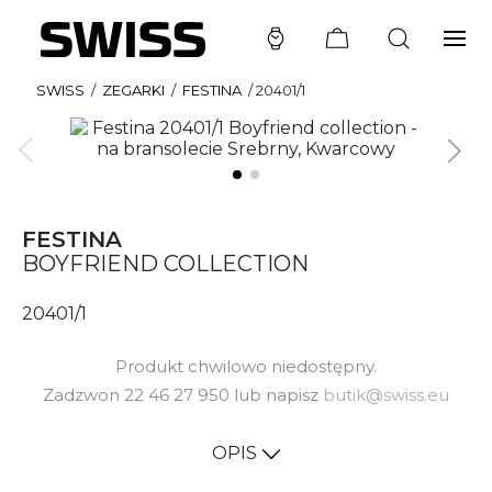
SWISS
/
ZEGARKI
/
FESTINA
/
20401/1
FESTINA
BOYFRIEND COLLECTION
20401/1
Produkt chwilowo niedostępny.
Zadzwon 22 46 27 950 lub napisz
butik@swiss.eu
OPIS