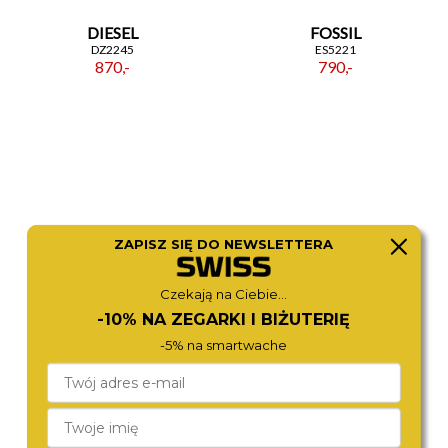
DIESEL
FOSSIL
DZ2245
ES5221
870,-
790,-
ZAPISZ SIĘ DO NEWSLETTERA
Czekają na Ciebie...
-10% NA ZEGARKI I BIŻUTERIĘ
CALVIN KLEIN
FOSSIL
-5% na smartwache
25100199
ES2362
680,-
690,-