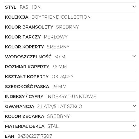
delikatną sylwetką zegarka, podkreślając jego
damski charakter. Dzięki precyzyjnie wykonanym
STYL
FASHION
detalom oraz wysokiej jakości materiałom ten
KOLEKCJA
BOYFRIEND COLLECTION
zegarek zachwyca nie tylko swoim designem, ale
także niezawodnością i trwałością.
KOLOR BRANSOLETY
SREBRNY
Zegarek damski
Festina
symbol
20401/1
to nie tylko
KOLOR TARCZY
PERŁOWY
dodatek, ale wyjątkowy element garderoby, który
podkreśli Twój wyjątkowy styl i elegancję. Bądź na
KOLOR KOPERTY
SREBRNY
czasie z modowymi trendami, zegarek ten pozwoli
WODOSZCZELNOŚĆ
50 M
Ci lśnić na każdym wydarzeniu i doda klasy każdej
stylizacji. Pozwól sobie na odrobinę luksusu i
ROZMIAR KOPERTY
36 MM
wybierz zegarek, który będzie Twoim niezawodnym
towarzyszem w każdej sytuacji.
KSZTAŁT KOPERTY
OKRĄGŁY
SZEROKOŚĆ PASKA
19 MM
INDEKSY / CYFRY
INDEKSY PUNKTOWE
GWARANCJA
2 LATA/5 LAT SZKŁO
KOLOR ZEGARKA
SREBRNY
MATERIAŁ DEKLA
STAL
EAN
8430622717307