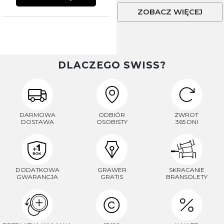
ZOBACZ WIĘCEJ
DLACZEGO SWISS?
DARMOWA
ODBIÓR
ZWROT
DOSTAWA
OSOBISTY
365 DNI
DODATKOWA
GRAWER
SKRACANIE
GWARANCJA
GRATIS
BRANSOLETY