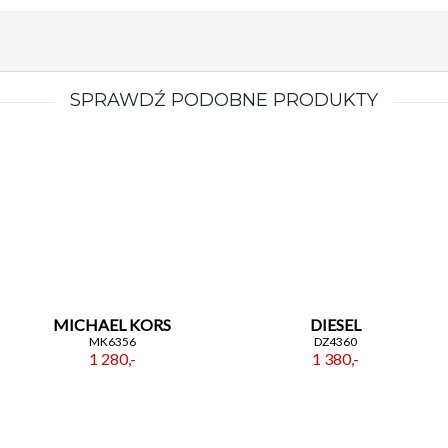
wyrafinowanym wzornictwem. To model dla
świadomych trendów kobiet — pewnych siebie,
eleganckich i dbających o detale. Niech ten złoty
akcent stanie się Twoim rozpoznawalnym
elementem garderoby, który doda blasku
SPRAWDŹ PODOBNE PRODUKTY
codziennym i wyjątkowym momentom.
MICHAEL KORS
DIESEL
MK6356
DZ4360
1 280,-
1 380,-