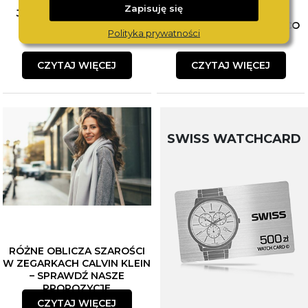
Zapisuję się
JAK ŁĄCZYĆ BIŻUTERIĘ?
WYBÓR PIERWSZEGO
POZNAJ SPOSOBY NA
ZEGARKA DLA DZIECKA. CO
Polityka prywatności
MODNE STYLIZACJE
WZIĄĆ POD UWAGĘ?
CZYTAJ WIĘCEJ
CZYTAJ WIĘCEJ
SWISS WATCHCARD
RÓŻNE OBLICZA SZAROŚCI
W ZEGARKACH CALVIN KLEIN
– SPRAWDŹ NASZE
PROPOZYCJE
CZYTAJ WIĘCEJ