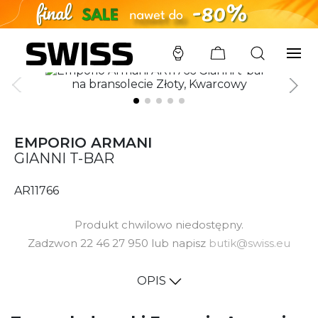
SWISS
/
ZEGARKI
/
EMPORIO ARMANI
/
AR11766
EMPORIO ARMANI
GIANNI T-BAR
AR11766
Produkt chwilowo niedostępny.
Zadzwon 22 46 27 950 lub napisz
butik@swiss.eu
OPIS