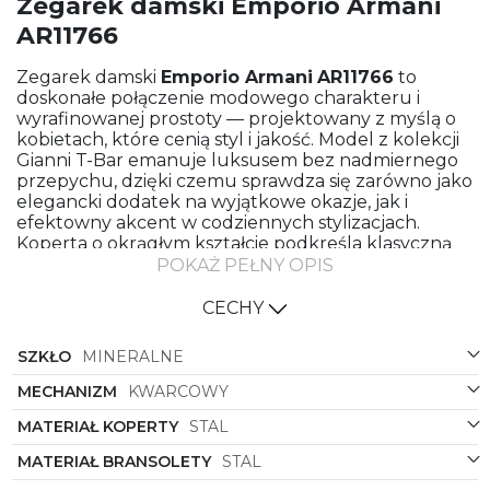
Zegarek damski Emporio Armani
AR11766
Zegarek damski
Emporio Armani
AR11766
to
doskonałe połączenie modowego charakteru i
wyrafinowanej prostoty — projektowany z myślą o
kobietach, które cenią styl i jakość. Model z kolekcji
Gianni T-Bar emanuje luksusem bez nadmiernego
przepychu, dzięki czemu sprawdza się zarówno jako
elegancki dodatek na wyjątkowe okazje, jak i
efektowny akcent w codziennych stylizacjach.
Koperta o okrągłym kształcie podkreśla klasyczną
linię zegarka, a jednolita, złota kolorystyka nadaje
POKAŻ PEŁNY OPIS
mu biżuteryjnego charakteru, który przyciąga
spojrzenia.
CECHY
Bransoleta wykonana ze stali w złotym
SZKŁO
MINERALNE
wykończeniu łączy w sobie trwałość z lekkością,
zapewniając wygodne noszenie przez cały dzień.
MECHANIZM
KWARCOWY
Zegarek wyposażono w starannie zaprojektowaną
tarczę w złotym odcieniu, gdzie minimalistyczne
MATERIAŁ KOPERTY
STAL
indeksy i subtelne logo
Emporio Armani
tworzą
harmonijną kompozycję. Materiały użyte do
MATERIAŁ BRANSOLETY
STAL
produkcji koperty i bransolety gwarantują