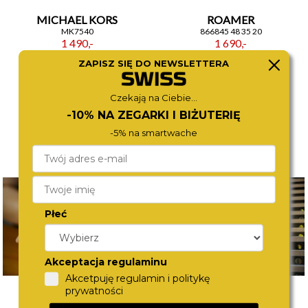
MICHAEL KORS
ROAMER
MK7540
866845 48 35 20
1 490,-
1 690,-
ZAPISZ SIĘ DO NEWSLETTERA
Czekają na Ciebie...
-10% NA ZEGARKI I BIŻUTERIĘ
-5% na smartwache
Płeć
Akceptacja regulaminu
Akcetpuję regulamin i politykę
prywatności