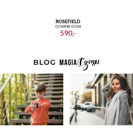
ROSEFIELD
OCWRSR-OC04
590,-