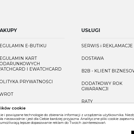
AKUPY
USŁUGI
EGULAMIN E-BUTIKU
SERWIS i REKLAMACJE
EGULAMIN KART
DOSTAWA
ODARUNKOWYCH
ATCHCARD I EWATCHCARD
B2B - KLIENT BIZNES
OLITYKA PRYWATNOŚCI
DODATKOWY ROK
GWARANCJI
WROT
RATY
AQ
lików cookie
GRAWEROWANIE
kie i powiązane technologie do zbierania informacji z urządzenia użytkownika. Nie
iała niezawodnie i jest dla Ciebie bardziej przyjazna. Analityczne pliki cookie zapew
 umożliwiają lepsze dopasowanie reklam do Twoich zainteresowań.
INFORMACJA O ZUŻYT
SPRZĘCIE