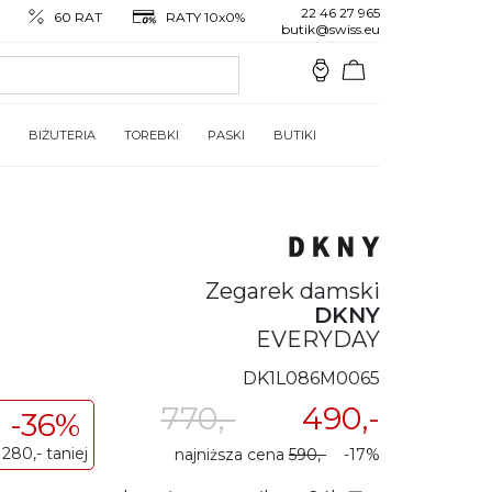
22 46 27 965
60 RAT
RATY 10x0%
butik@swiss.eu
BIŻUTERIA
TOREBKI
PASKI
BUTIKI
Zegarek damski
DKNY
EVERYDAY
DK1L086M0065
770,-
490,-
-36%
280,- taniej
najniższa cena
590,-
-17%