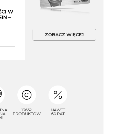
ŚCI W
IN –
ZOBACZ WIĘCEJ
TNA
13652
NAWET
NA
PRODUKTÓW
60 RAT
II