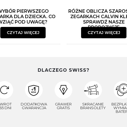
WYBÓR PIERWSZEGO
RÓŻNE OBLICZA SZARO
ARKA DLA DZIECKA. CO
ZEGARKACH CALVIN KLE
WZIĄĆ POD UWAGĘ?
SPRAWDŹ NASZE
PROPOZYCJE
CZYTAJ WIĘCEJ
CZYTAJ WIĘCEJ
DLACZEGO SWISS?
WROT
DODATKOWA
GRAWER
SKRACANIE
BEZPŁA
65 DNI
GWARANCJA
GRATIS
BRANSOLETY
WYMIA
BATER