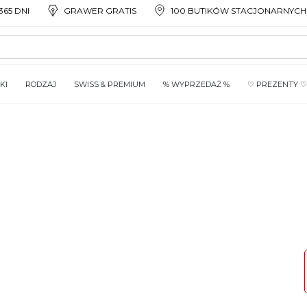
65 DNI
GRAWER GRATIS
100 BUTIKÓW STACJONARNYCH
KI
RODZAJ
SWISS & PREMIUM
% WYPRZEDAŻ %
♡ PREZENTY ♡