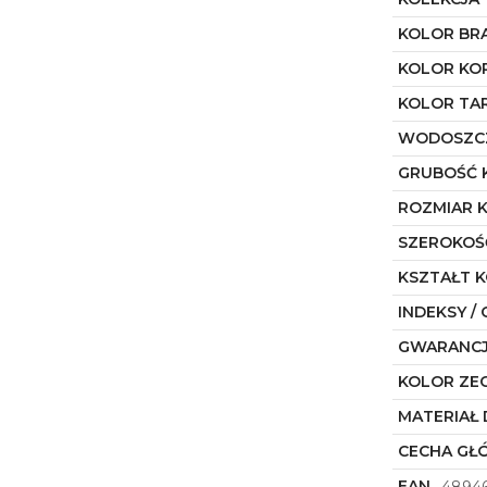
KOLOR BR
KOLOR KO
KOLOR TA
WODOSZC
GRUBOŚĆ 
ROZMIAR 
SZEROKOŚ
KSZTAŁT 
INDEKSY / 
GWARANC
KOLOR ZE
MATERIAŁ 
CECHA GŁ
EAN
48946