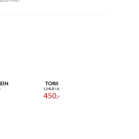
LEIN
TORII
5
L34LB.UL
450,-