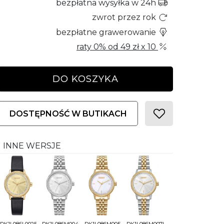
bezpłatna wysyłka w 24h
zwrot przez rok
bezpłatne grawerowanie
raty 0% od
49 zł
x 10
DO KOSZYKA
DOSTĘPNOŚĆ W BUTIKACH
INNE WERSJE
DK1L086L0025
DK1L086M0045
DK1L086M0055
DK1L086M0075