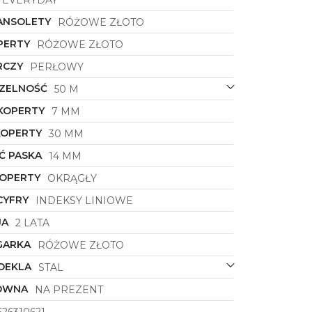
ANSOLETY
RÓŻOWE ZŁOTO
PERTY
RÓŻOWE ZŁOTO
RCZY
PERŁOWY
ZELNOŚĆ
50 M
KOPERTY
7 MM
KOPERTY
30 MM
Ć PASKA
14 MM
KOPERTY
OKRĄGŁY
CYFRY
INDEKSY LINIOWE
JA
2 LATA
GARKA
RÓŻOWE ZŁOTO
DEKLA
STAL
ÓWNA
NA PREZENT
26310621