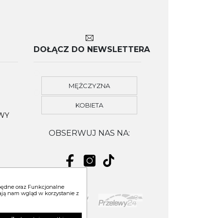
DOŁĄCZ DO NEWSLETTERA
MĘŻCZYZNA
KOBIETA
OWY
OBSERWUJ NAS NA:
zbędne oraz Funkcjonalne
niają nam wgląd w korzystanie z
YM