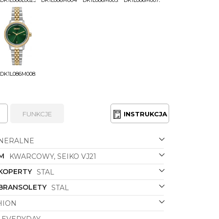
DK1L086M0085
FUNKCJE
INSTRUKCJA
NERALNE
M
KWARCOWY, SEIKO VJ21
 KOPERTY
STAL
 BRANSOLETY
STAL
HION
EVERYDAY