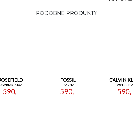
PODOBNE PRODUKTY
ROSEFIELD
FOSSIL
CALVIN K
MWRMR-M07
ES5247
2510018
590,-
590,-
590,-