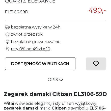
QUARTZ ELEGANCE
490,-
EL3106-59D
bezpłatna wysyłka w 24h
zwrot przez rok
bezpłatne grawerowanie
raty 0% od
49 zł
x 10
DOSTĘPNOŚĆ W BUTIKACH
OPIS
Zegarek damski Citizen EL3106-59D
Witaj w świecie elegancji i stylu! Ten wyjątkowy
zegarek damski
marki
Citizen
o symbolu
EL3106-