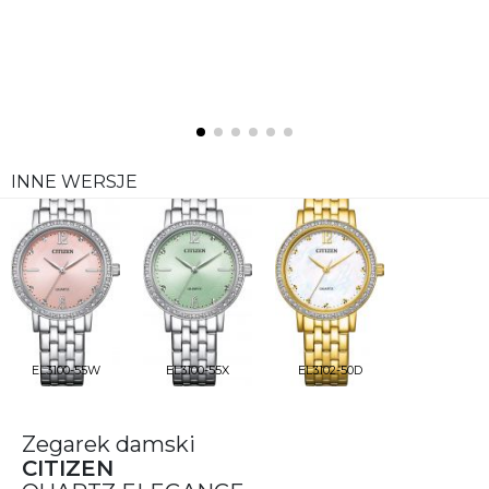
INNE WERSJE
EL3100-55W
EL3100-55X
EL3102-50D
Zegarek damski
CITIZEN