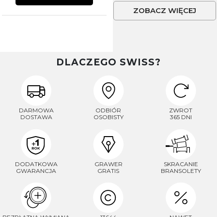
ZOBACZ WIĘCEJ
DLACZEGO SWISS?
DARMOWA
ODBIÓR
ZWROT
DOSTAWA
OSOBISTY
365 DNI
DODATKOWA
GRAWER
SKRACANIE
GWARANCJA
GRATIS
BRANSOLETY