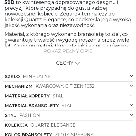
59D
to kwintesencja dopracowanego designu i
precyzji, które przypadną do gustu każdej
nowoczesnej kobiecie. Zegarek ten należy do
kolekcji Quartz Elegance, co podkreśla jego wysoką
jakość wykonania oraz niezawodność.
Materiał, z którego wykonano bransoletę to stal, co
gwarantuje trwałość i wygodę noszenia przez wiele
lat. Zarówno materiał koperty, jak i kolor, to również
POKAŻ PEŁNY OPIS
stal, co nadaje zegarkowi elegancki i nowoczesny
wygląd. Złoty/srebrny kolor bransolety dodaje mu
szyku i klasy, podczas gdy srebrna koperta sprawia,
CECHY
że zegarek prezentuje się wyjątkowo designersko.
SZKŁO
MINERALNE
Kolor tarczy jest perłowy, co nadaje jej subtelności i
delikatności, idealnie komponując się z resztą
MECHANIZM
KWARCOWY, CITIZEN 1032
zegarka. Kształt koperty to okrągły, co jest
klasycznym wyborem, pasującym do każdego stylu i
MATERIAŁ KOPERTY
STAL
okazji.
MATERIAŁ BRANSOLETY
STAL
Zegarek ten to nie tylko doskonałe narzędzie do
śledzenia czasu, ale również niezastąpiona ozdoba,
STYL
FASHION
która podkreśli Twój indywidualny styl i elegancję.
KOLEKCJA
QUARTZ ELEGANCE
Dzięki swojej uniwersalności doskonale sprawdzi się
zarówno na co dzień, jak i na specjalne okazje,
KOLOR BRANSOLETY
ZŁOTY, SREBRNY