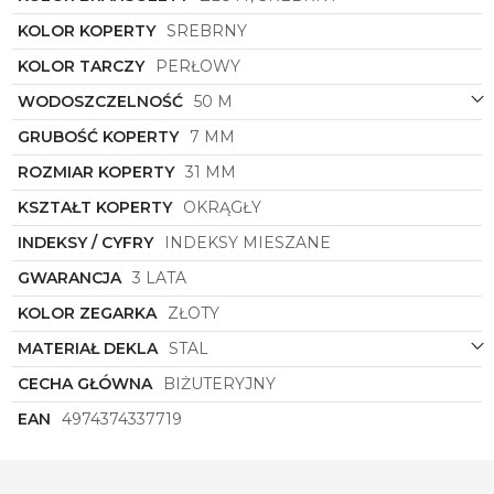
dodając szyku każdej stylizacji.
KOLOR KOPERTY
SREBRNY
Wystarczy jedno spojrzenie na ten zegarek, aby
zakochać się w jego urodzie i urokliwym designie.
KOLOR TARCZY
PERŁOWY
Citizen
EL3106-59D
to nie tylko accessoria, to
WODOSZCZELNOŚĆ
50 M
symbol luksusu i elegancji, który podkreśli Twoją
wyjątkowość w każdej sytuacji. Daj się oczarować
GRUBOŚĆ KOPERTY
7 MM
jego niebanalnemu wdziękowi i zainwestuj w
ponadczasową klasykę, która będzie towarzyszyć Ci
ROZMIAR KOPERTY
31 MM
przez wiele lat z niezmienną elegancją i stylem.
KSZTAŁT KOPERTY
OKRĄGŁY
INDEKSY / CYFRY
INDEKSY MIESZANE
GWARANCJA
3 LATA
KOLOR ZEGARKA
ZŁOTY
MATERIAŁ DEKLA
STAL
CECHA GŁÓWNA
BIŻUTERYJNY
EAN
4974374337719