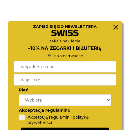
ZAPISZ SIĘ DO NEWSLETTERA
Czekają na Ciebie...
-10% NA ZEGARKI I BIŻUTERIĘ
ROSEFIELD
ROSEFIELD
-5% na smartwache
OWDSG-O62
OCGSG-O82
590,-
590,-
Płeć
Akceptacja regulaminu
Akcetpuję regulamin i politykę
prywatności