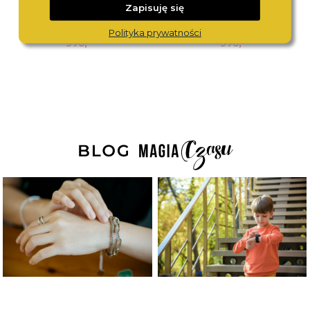
Zapisuję się
ROSEFIELD
ROSEFIELD
OCGSG-O65
MWGMG-M02
Polityka prywatności
590,-
590,-