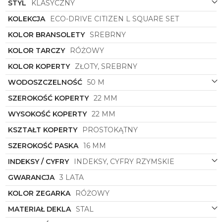
STYL
KLASYCZNY
Dodatkowy pasek z ekologicznej skóry w odcieniu
różu pozwala na jeszcze większą personalizację
KOLEKCJA
ECO-DRIVE CITIZEN L SQUARE SET
zegarka, umożliwiając łatwe zmiany w zależności od
nastroju czy okazji. To doskonałe rozwiązanie dla
KOLOR BRANSOLETY
SREBRNY
aktywnych kobiet, które chcą być zawsze stylowo i
KOLOR TARCZY
RÓŻOWY
elegancko.
KOLOR KOPERTY
ZŁOTY, SREBRNY
Zegarek
Citizen
z linii L Square Set to nie tylko
biżuteria, ale również wyrazistego charakteru i stylu.
WODOSZCZELNOŚĆ
50 M
To elegancja spotyka precyzję w każdym szczególe,
tworząc niepowtarzalny look, który przyciąga
SZEROKOŚĆ KOPERTY
22 MM
uwagę i podkreśla indywidualność noszącej go
WYSOKOŚĆ KOPERTY
22 MM
kobiety. Pozwól sobie na luksus i jakość z
Citizen
EW5596-66X
!
KSZTAŁT KOPERTY
PROSTOKĄTNY
SZEROKOŚĆ PASKA
16 MM
INDEKSY / CYFRY
INDEKSY, CYFRY RZYMSKIE
GWARANCJA
3 LATA
KOLOR ZEGARKA
RÓŻOWY
MATERIAŁ DEKLA
STAL