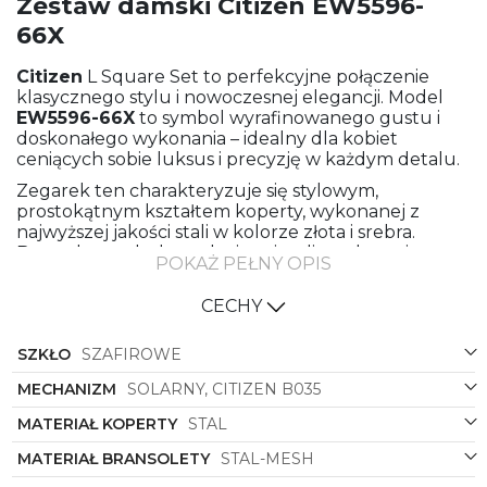
Zestaw damski Citizen EW5596-
66X
Citizen
L Square Set to perfekcyjne połączenie
klasycznego stylu i nowoczesnej elegancji. Model
EW5596-66X
to symbol wyrafinowanego gustu i
doskonałego wykonania – idealny dla kobiet
ceniących sobie luksus i precyzję w każdym detalu.
Zegarek ten charakteryzuje się stylowym,
prostokątnym kształtem koperty, wykonanej z
najwyższej jakości stali w kolorze złota i srebra.
Bransoleta z drobno plecionej stali meshowej w
POKAŻ PEŁNY OPIS
eleganckim srebrnym odcieniu idealnie komponuje
się z całością, dodając zegarkowi szlachetnego
CECHY
charakteru.
Jednak to różowy kolor tarczy jest
SZKŁO
SZAFIROWE
niekwestionowanym sercem tego modelu.
Delikatny, subtelny odcień doskonale podkreśla
MECHANIZM
SOLARNY, CITIZEN B035
kobiecą wrażliwość i romantyzm, sprawiając, że
MATERIAŁ KOPERTY
STAL
zegarek staje się nie tylko precyzyjnym narzędziem
do mierzenia czasu, ale także modnym dodatkiem
MATERIAŁ BRANSOLETY
STAL-MESH
uzupełniającym każdą stylizację.