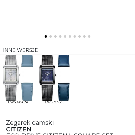
INNE WERSJE
EW5590-62A
EW5597-63L
Zegarek damski
CITIZEN