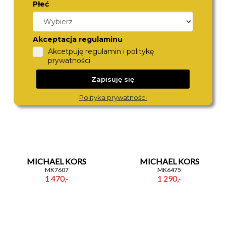
Płeć
CITIZEN
CITIZEN
EM1160-58X
AR3120-41X
1 580,-
1 370,-
Akceptacja regulaminu
Akcetpuję regulamin i politykę
prywatności
Zapisuję się
Polityka prywatności
MICHAEL KORS
MICHAEL KORS
MK7607
MK6475
1 470,-
1 290,-