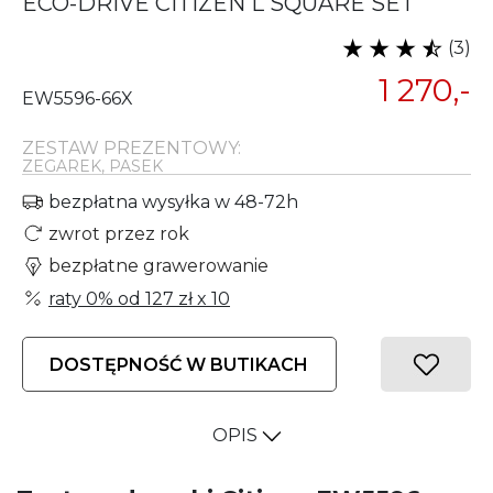
ECO-DRIVE CITIZEN L SQUARE SET
(3)
1 270,-
EW5596-66X
ZESTAW PREZENTOWY:
ZEGAREK, PASEK
bezpłatna wysyłka w 48-72h
zwrot przez rok
bezpłatne grawerowanie
raty 0% od
127 zł
x 10
DOSTĘPNOŚĆ W BUTIKACH
OPIS