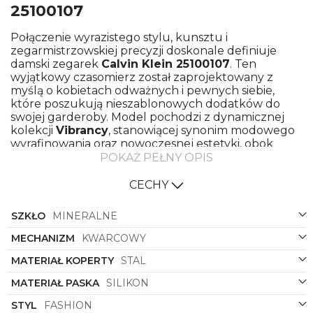
25100107
Połączenie wyrazistego stylu, kunsztu i
zegarmistrzowskiej precyzji doskonale definiuje
damski zegarek
Calvin Klein 25100107
. Ten
wyjątkowy czasomierz został zaprojektowany z
myślą o kobietach odważnych i pewnych siebie,
które poszukują nieszablonowych dodatków do
swojej garderoby. Model pochodzi z dynamicznej
kolekcji
Vibrancy
, stanowiącej synonim modowego
wyrafinowania oraz nowoczesnej estetyki, obok
której nie sposób przejść obojętnie.
POKAŻ PEŁNY OPIS
Kluczowym elementem projektu jest pasek
CECHY
wykonany z najwyższej jakości, elastycznego
silikonu, który zapewnia wyjątkowy komfort
SZKŁO
MINERALNE
noszenia, trwałość oraz odporność na czynniki
zewnętrzne. Głęboka, czarna barwa paska,
MECHANIZM
KWARCOWY
subtelnie sygnowana logo marki, nadaje całości
sportowo-eleganckiego charakteru i doskonale
MATERIAŁ KOPERTY
STAL
współgra z nowoczesną linią czasomierza.
MATERIAŁ PASKA
SILIKON
Koperta o klasycznym, okrągłym kształcie powstała
z wysokogatunkowej stali szlachetnej,
STYL
FASHION