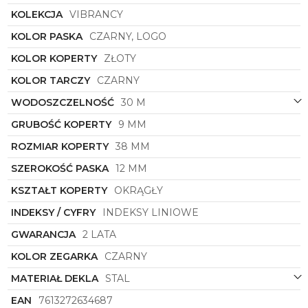
gwarantującej solidność konstrukcji. Wykończenie
KOLEKCJA
VIBRANCY
obudowy w kolorze żółtego złota tworzy luksusowy
kontrast dla silikonowej bazy, przyciągając wzrok i
KOLOR PASKA
CZARNY, LOGO
rozświetlając każdą stylizację. Matowa, czarna tarcza
ze złotymi detalami idealnie spina całą kompozycję,
KOLOR KOPERTY
ZŁOTY
nadając projektowi spójności oraz wizualnej głębi.
KOLOR TARCZY
CZARNY
Zegarek damski
Calvin Klein 25100107
z kolekcji
Vibrancy
to bezbłędne spotkanie świata high-
WODOSZCZELNOŚĆ
30 M
fashion z codzienną funkcjonalnością. Przełamanie
GRUBOŚĆ KOPERTY
9 MM
eleganckiego złota sportowym akcentem czyni ten
model niezwykle uniwersalnym akcesorium.
ROZMIAR KOPERTY
38 MM
Stanowi on idealny wybór dla kobiet ceniących
najwyższą jakość wykonania oraz unikatowy design,
SZEROKOŚĆ PASKA
12 MM
który z łatwością odmieni charakter zarówno
KSZTAŁT KOPERTY
OKRĄGŁY
lifestylowych, jak i bardziej formalnych zestawień
modowych.
INDEKSY / CYFRY
INDEKSY LINIOWE
GWARANCJA
2 LATA
KOLOR ZEGARKA
CZARNY
MATERIAŁ DEKLA
STAL
EAN
7613272634687