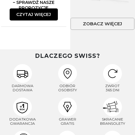
– SPRAWDŹ NASZE
PROPOZYCJE
CZYTAJ WIĘCEJ
ZOBACZ WIĘCEJ
DLACZEGO SWISS?
DARMOWA
ODBIÓR
ZWROT
DOSTAWA
OSOBISTY
365 DNI
DODATKOWA
GRAWER
SKRACANIE
GWARANCJA
GRATIS
BRANSOLETY