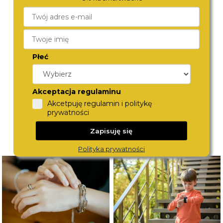
CITIZEN
BERING
EW2722-01A
14531-166
Płeć
780,-
890,-
Akceptacja regulaminu
Akcetpuję regulamin i politykę
prywatności
Zapisuję się
Polityka prywatności