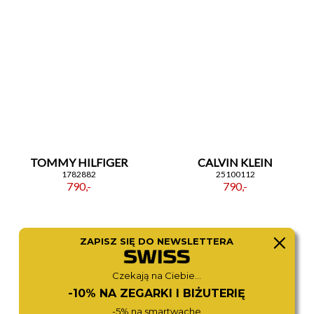
TOMMY HILFIGER
CALVIN KLEIN
1782882
25100112
790,-
790,-
ZAPISZ SIĘ DO NEWSLETTERA
Czekają na Ciebie...
-10% NA ZEGARKI I BIŻUTERIĘ
-5% na smartwache