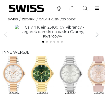
SWISS
/
ZEGARKI
/
CALVIN KLEIN
/
25100107
INNE WERSJE
25100052
25100053
25100054
25100108