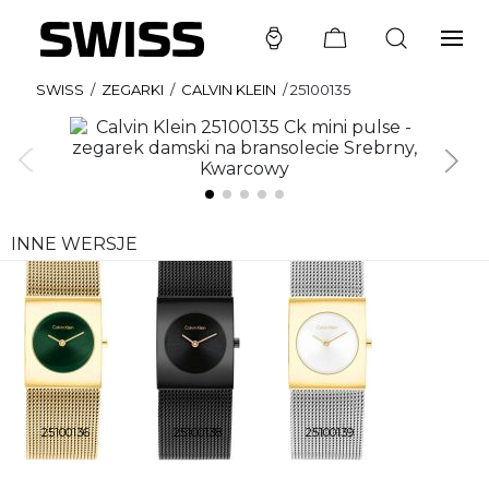
SWISS
/
ZEGARKI
/
CALVIN KLEIN
/
25100135
INNE WERSJE
25100136
25100138
25100139