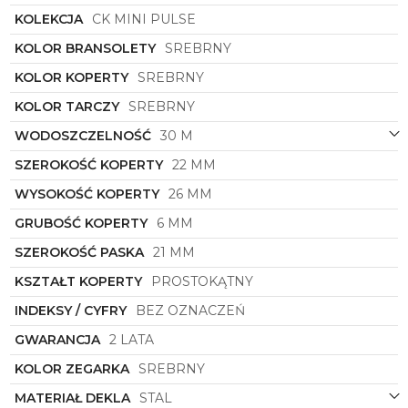
Rozwiązanie to subtelnie łączy biżuteryjny
KOLEKCJA
CK MINI PULSE
charakter z czystością formy, zapewniając
wyjątkowy komfort oraz idealne układanie się na
KOLOR BRANSOLETY
SREBRNY
nadgarstku.
KOLOR KOPERTY
SREBRNY
Unikalna, szeroka koperta o prostokątnym kształcie
KOLOR TARCZY
SREBRNY
wprowadza do projektu geometryczną
nowoczesność. W jej centralnej części osadzono
WODOSZCZELNOŚĆ
30 M
minimalistyczną, okrągłą tarczę z efektem szlifu
słonecznego w srebrnej tonacji, ozdobioną
SZEROKOŚĆ KOPERTY
22 MM
subtelnym logo marki. Ten kontrast form nadaje
WYSOKOŚĆ KOPERTY
26 MM
modelowi
Calvin Klein 25100135
unikalny sznyt.
Prezentowany model z serii
CK Pulse
wykracza
GRUBOŚĆ KOPERTY
6 MM
poza podstawową funkcję wskazywania godzin,
SZEROKOŚĆ PASKA
21 MM
stając się autonomicznym dodatkiem biżuteryjnym.
Monochromatyczna stylistyka sprawia, że zegarek
KSZTAŁT KOPERTY
PROSTOKĄTNY
doskonale funkcjonuje zarówno w codziennych,
casualowych outfitach, jak i w roli eleganckiego
INDEKSY / CYFRY
BEZ OZNACZEŃ
dopełnienia wieczorowych kreacji.
GWARANCJA
2 LATA
KOLOR ZEGARKA
SREBRNY
MATERIAŁ DEKLA
STAL