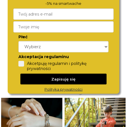
-5% na smartwache
BERING
BERING
Płeć
13434-014
12131-034
590,-
540,-
Akceptacja regulaminu
Akcetpuję regulamin i politykę
prywatności
Zapisuję się
Polityka prywatności