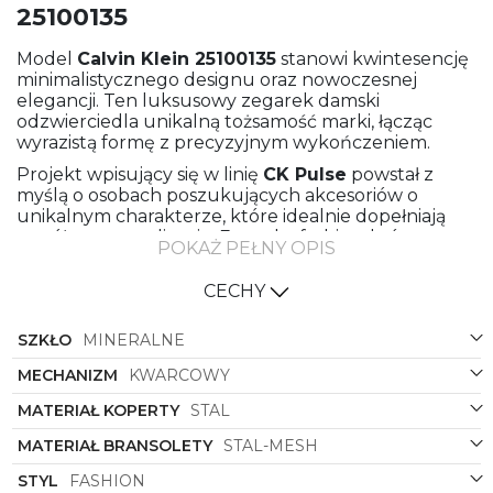
25100135
Model
Calvin Klein 25100135
stanowi kwintesencję
minimalistycznego designu oraz nowoczesnej
elegancji. Ten luksusowy zegarek damski
odzwierciedla unikalną tożsamość marki, łącząc
wyrazistą formę z precyzyjnym wykończeniem.
Projekt wpisujący się w linię
CK Pulse
powstał z
myślą o osobach poszukujących akcesoriów o
unikalnym charakterze, które idealnie dopełniają
współczesne stylizacje. Estetyka fashion, która
POKAŻ PEŁNY OPIS
definiuje ten model, odważnie nawiązuje do
najnowszych trendów, pozwalając na swobodne
CECHY
kreowanie nowoczesnego wizerunku.
Koperta wykonana z wysokogatunkowej stali
SZKŁO
MINERALNE
szlachetnej gwarantuje nienaganny, surowy wygląd
oraz optymalne dopasowanie do codziennego
MECHANIZM
KWARCOWY
użytkowania. Chłodny, srebrny odcień dominujący w
MATERIAŁ KOPERTY
STAL
strukturze obudowy tworzy harmonijną całość,
idealnie wpisując się w dynamiczny rytm dnia.
MATERIAŁ BRANSOLETY
STAL-MESH
Wyrazistym elementem projektu jest bransoleta
STYL
FASHION
typu mesh, wykonana z drobno plecionej stali.