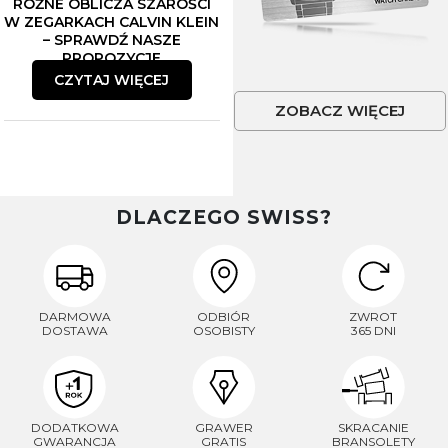
RÓŻNE OBLICZA SZAROŚCI
W ZEGARKACH CALVIN KLEIN
– SPRAWDŹ NASZE
PROPOZYCJE
CZYTAJ WIĘCEJ
ZOBACZ WIĘCEJ
DLACZEGO SWISS?
DARMOWA
ODBIÓR
ZWROT
DOSTAWA
OSOBISTY
365 DNI
DODATKOWA
GRAWER
SKRACANIE
GWARANCJA
GRATIS
BRANSOLETY