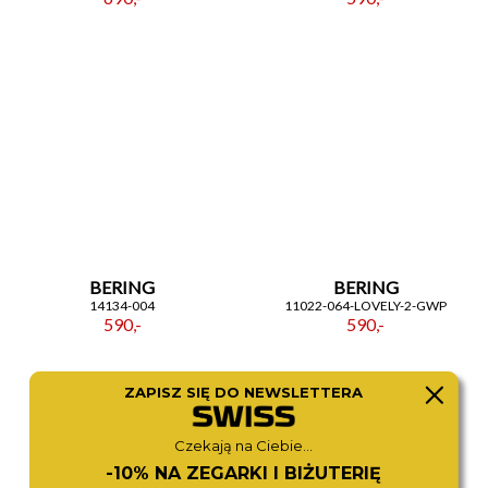
BERING
BERING
14134-004
11022-064-LOVELY-2-GWP
590,-
590,-
ZAPISZ SIĘ DO NEWSLETTERA
Czekają na Ciebie...
-10% NA ZEGARKI I BIŻUTERIĘ