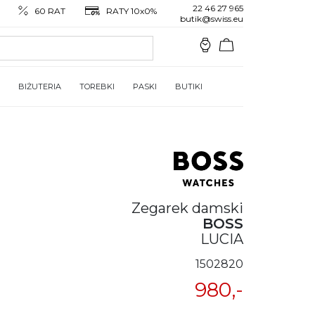
22 46 27 965
60 RAT
RATY 10x0%
butik@swiss.eu
BIŻUTERIA
TOREBKI
PASKI
BUTIKI
Zegarek damski
BOSS
LUCIA
1502820
980,-