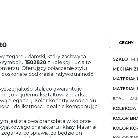
CECHY
20
wy zegarek damski, który zachwyca
SZKŁO
MI
 o symbolu
1502820
z kolekcji Lucia to
omierzu. Oferujący połączenie stylu
MECHANIZ
n doskonale podkreśla indywidualność i
MATERIAŁ
szej jakości stali, co gwarantuje
MATERIAŁ
emu, okrągłemu kształtowi zegarka,
STYL
FAS
wą elegancją. Kolor koperty w odcieniu
ści i delikatności, idealnie komponując
KOLEKCJA
KOLOR BR
jest stalowa bransoleta w kolorze
yjątkowego charakteru i klasy. Materiał
KOLOR KO
zegarka, co sprawia, że będzie on
KOLOR TA