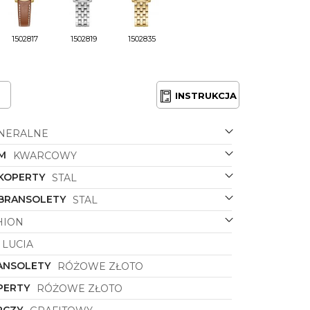
1502817
1502819
1502835
INSTRUKCJA
NERALNE
M
KWARCOWY
 KOPERTY
STAL
 BRANSOLETY
STAL
HION
LUCIA
ANSOLETY
RÓŻOWE ZŁOTO
PERTY
RÓŻOWE ZŁOTO
RCZY