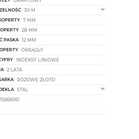
GRAFITOWY
ZELNOŚĆ
30 M
KOPERTY
7 MM
KOPERTY
28 MM
Ć PASKA
12 MM
KOPERTY
OKRĄGŁY
CYFRY
INDEKSY LINIOWE
JA
2 LATA
GARKA
RÓŻOWE ZŁOTO
DEKLA
STAL
72669061