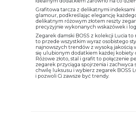
idealnym dodatkiem zarówno na co dzień, 
Grafitowa tarcza z delikatnymi indeksam
glamour, podkreślając elegancję każdeg
delikatnym różowym złotem reszty zegarka
precyzyjnie wykonanych wskazówek i log
Zegarek damski BOSS z kolekcji Lucia to 
to przede wszystkim wyraz osobistego styl
najnowszych trendów z wysoką jakością 
się ulubionym dodatkiem każdej kobiety c
Różowe złoto, stal i grafit to połączenie pe
zegarek przyciąga spojrzenia i zachwyca
chwilę luksusu i wybierz zegarek BOSS Lu
i pozwoli Ci zawsze być trendy.