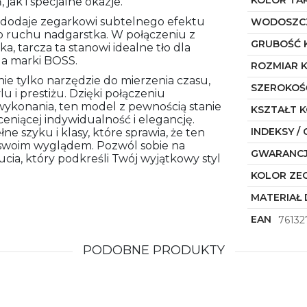
jak i specjalne okazje.
i dodaje zegarkowi subtelnego efektu
WODOSZC
o ruchu nadgarstka. W połączeniu z
GRUBOŚĆ 
, tarcza ta stanowi idealne tło dla
a marki BOSS.
ROZMIAR 
nie tylko narzędzie do mierzenia czasu,
SZEROKOŚ
u i prestiżu. Dzięki połączeniu
wykonania, ten model z pewnością stanie
KSZTAŁT 
eniącej indywidualność i elegancję.
INDEKSY / 
łne szyku i klasy, które sprawia, że ten
 swoim wyglądem. Pozwól sobie na
GWARANC
cia, który podkreśli Twój wyjątkowy styl
KOLOR ZE
MATERIAŁ 
EAN
76132
PODOBNE PRODUKTY