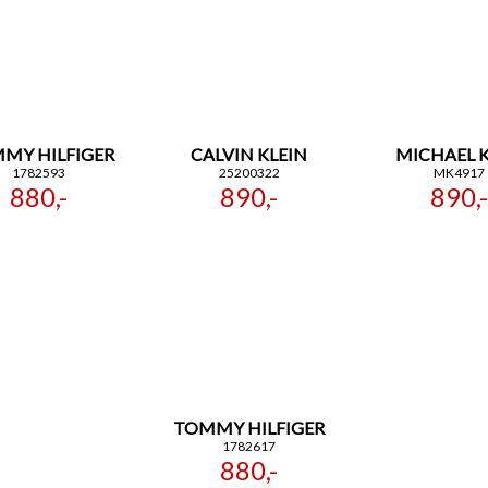
MY HILFIGER
CALVIN KLEIN
MICHAEL 
1782593
25200322
MK4917
880,-
890,-
890,-
TOMMY HILFIGER
1782617
880,-