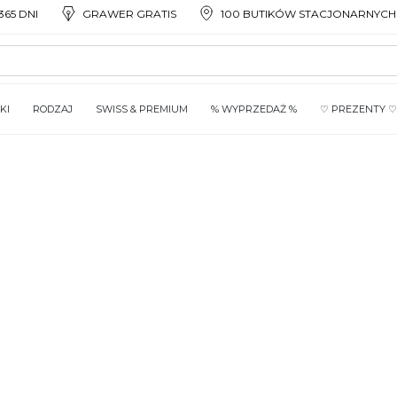
65 DNI
GRAWER GRATIS
100 BUTIKÓW STACJONARNYCH
KI
RODZAJ
SWISS & PREMIUM
% WYPRZEDAŻ %
♡ PREZENTY ♡