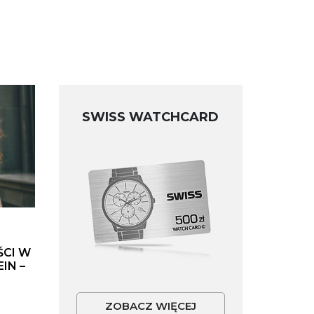
SWISS WATCHCARD
ŚCI W
IN –
ZOBACZ WIĘCEJ