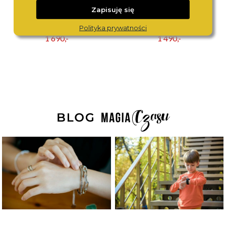
Zapisuję się
ROAMER
MICHAEL KORS
Polityka prywatności
866845 48 35 20
MK7540
1 690,-
1 490,-