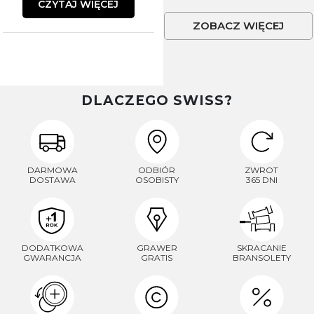
CZYTAJ WIĘCEJ
ZOBACZ WIĘCEJ
DLACZEGO SWISS?
DARMOWA
ODBIÓR
ZWROT
DOSTAWA
OSOBISTY
365 DNI
DODATKOWA
GRAWER
SKRACANIE
GWARANCJA
GRATIS
BRANSOLETY