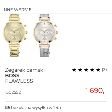
INNE WERSJE
1502532
1502551
Zegarek damski
(2)
BOSS
FLAWLESS
1 690,-
1502552
bezpłatna wysyłka w 24h