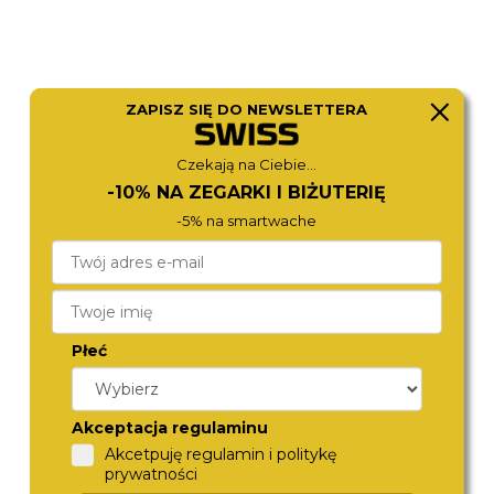
ZAPISZ SIĘ DO NEWSLETTERA
Czekają na Ciebie...
-10% NA ZEGARKI I BIŻUTERIĘ
ROAMER
ROAMER
-5% na smartwache
548845 48 55 50
869847 47 20 20
1 590,-
1 790,-
Płeć
Akceptacja regulaminu
Akcetpuję regulamin i politykę
prywatności