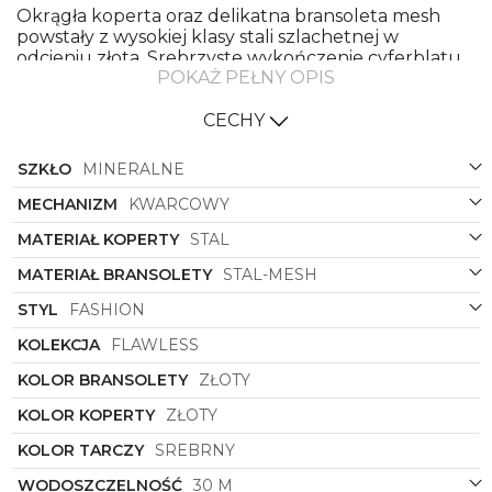
Okrągła koperta oraz delikatna bransoleta mesh
powstały z wysokiej klasy stali szlachetnej w
odcieniu złota. Srebrzyste wykończenie cyferblatu
POKAŻ PEŁNY OPIS
pięknie odbija światło, zapewniając wyjątkową
czytelność oraz dodając zegarkowi wizualnej
lekkości. To eleganckie połączenie barw sprawia, że
CECHY
dodatek znakomicie prezentuje się zarówno w
codziennych zestawach ubrań, jak i podczas
SZKŁO
MINERALNE
wyjątkowych, wieczorowych wyjść.
MECHANIZM
KWARCOWY
Boss 1502552
stanowi uosobienie nowoczesnego
szyku oraz dbałości o detale, z czego słynie ten
MATERIAŁ KOPERTY
STAL
uznany dom mody. Starannie wyselekcjonowane
MATERIAŁ BRANSOLETY
STAL-MESH
materiały gwarantują trwałość oraz wyśmienity
komfort noszenia przez cały dzień. To doskonały
STYL
FASHION
wybór dla pewnych siebie kobiet, które poprzez
wysmakowane akcesoria pragną podkreślić swoją
KOLEKCJA
FLAWLESS
indywidualność i wyjątkowe wyczucie stylu.
KOLOR BRANSOLETY
ZŁOTY
KOLOR KOPERTY
ZŁOTY
KOLOR TARCZY
SREBRNY
WODOSZCZELNOŚĆ
30 M