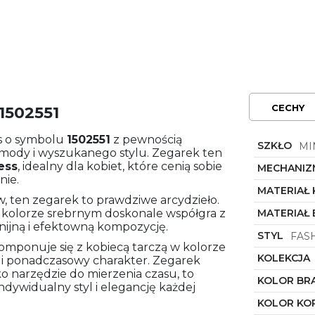
CECHY
1502551
s o symbolu
1502551
z pewnością
SZKŁO
MI
 mody i wyszukanego stylu. Zegarek ten
ess
, idealny dla kobiet, które cenią sobie
MECHANIZ
nie.
MATERIAŁ
, ten zegarek to prawdziwe arcydzieło.
w kolorze srebrnym doskonale współgra z
MATERIAŁ
ijną i efektowną kompozycję.
STYL
FAS
omponuje się z kobiecą tarczą w kolorze
KOLEKCJA
 i ponadczasowy charakter. Zegarek
ko narzędzie do mierzenia czasu, to
KOLOR BR
indywidualny styl i elegancję każdej
KOLOR KO