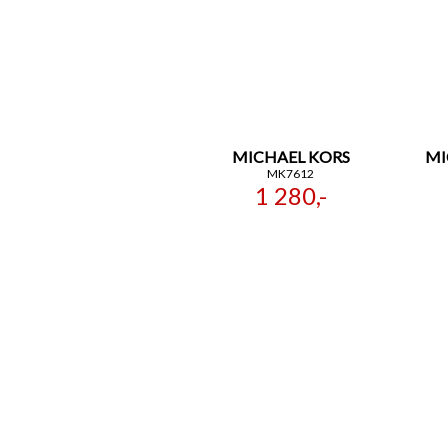
MICHAEL KORS
MI
MK7612
1 280,-