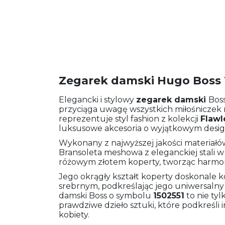
Zegarek damski Hugo Boss 
Elegancki i stylowy
zegarek damski
Bos
przyciąga uwagę wszystkich miłośniczek
reprezentuje styl fashion z kolekcji
Flawl
luksusowe akcesoria o wyjątkowym desig
Wykonany z najwyższej jakości materiałów
Bransoleta meshowa z eleganckiej stali 
różowym złotem koperty, tworząc harmon
Jego okrągły kształt koperty doskonale k
srebrnym, podkreślając jego uniwersalny
damski Boss o symbolu
1502551
to nie tyl
prawdziwe dzieło sztuki, które podkreśli 
kobiety.