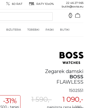
22 46 27 965
60 RAT
RATY 10x0%
butik@swiss.eu
BIŻUTERIA
TOREBKI
PASKI
BUTIKI
Zegarek damski
BOSS
FLAWLESS
1502551
1 590,-
1 090,-
-31%
500,- taniej
najniższa cena
1 090,-