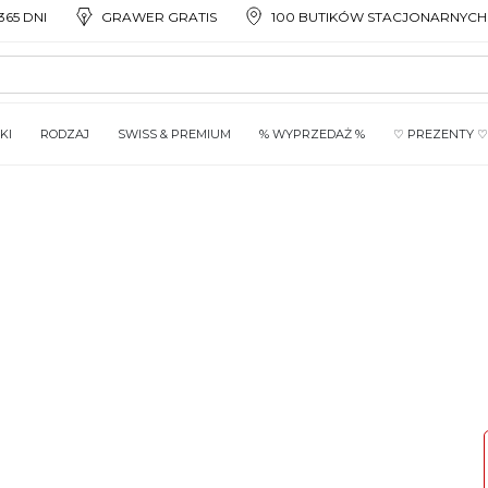
65 DNI
GRAWER GRATIS
100 BUTIKÓW STACJONARNYCH
KI
RODZAJ
SWISS & PREMIUM
% WYPRZEDAŻ %
♡ PREZENTY ♡