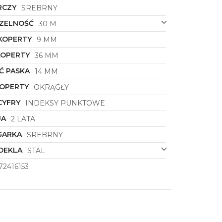
RCZY
SREBRNY
ZELNOŚĆ
30 M
KOPERTY
9 MM
KOPERTY
36 MM
Ć PASKA
14 MM
KOPERTY
OKRĄGŁY
CYFRY
INDEKSY PUNKTOWE
JA
2 LATA
GARKA
SREBRNY
DEKLA
STAL
72416153