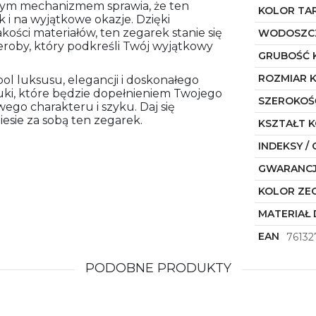
nym mechanizmem sprawia, że ten
KOLOR TA
ak i na wyjątkowe okazje. Dzięki
kości materiałów, ten zegarek stanie się
WODOSZC
roby, który podkreśli Twój wyjątkowy
GRUBOŚĆ 
ROZMIAR 
bol luksusu, elegancji i doskonałego
uki, które będzie dopełnieniem Twojego
SZEROKOŚ
go charakteru i szyku. Daj się
iesie za sobą ten zegarek.
KSZTAŁT 
INDEKSY / 
GWARANC
KOLOR ZE
MATERIAŁ 
EAN
76132
PODOBNE PRODUKTY