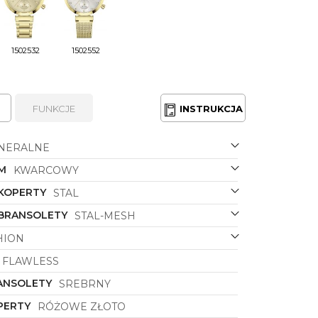
1502532
1502552
FUNKCJE
INSTRUKCJA
NERALNE
M
KWARCOWY
 KOPERTY
STAL
 BRANSOLETY
STAL-MESH
HION
FLAWLESS
ANSOLETY
SREBRNY
PERTY
RÓŻOWE ZŁOTO