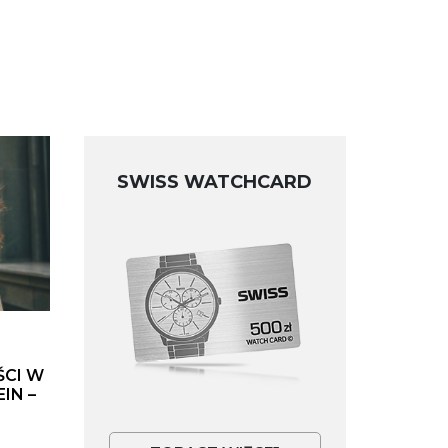
SWISS WATCHCARD
ŚCI W
IN –