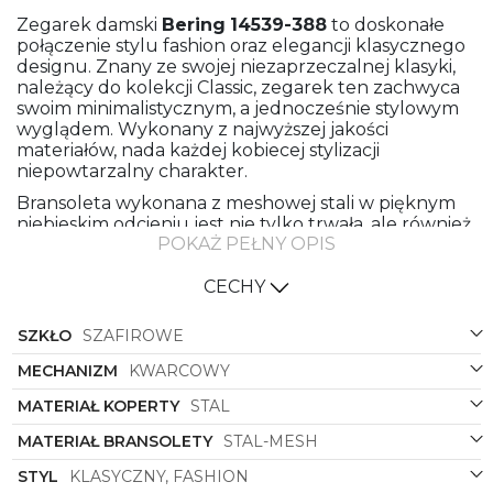
Zegarek damski
Bering
14539-388
to doskonałe
połączenie stylu fashion oraz elegancji klasycznego
designu. Znany ze swojej niezaprzeczalnej klasyki,
należący do kolekcji Classic, zegarek ten zachwyca
swoim minimalistycznym, a jednocześnie stylowym
wyglądem. Wykonany z najwyższej jakości
materiałów, nada każdej kobiecej stylizacji
niepowtarzalny charakter.
Bransoleta wykonana z meshowej stali w pięknym
niebieskim odcieniu jest nie tylko trwała, ale również
POKAŻ PEŁNY OPIS
komfortowa w noszeniu, doskonale dopasowując się
do nadgarstka. Klatka piersiowa, również wykonana
ze stali, zachowuje swoją elegancję na dłużej,
CECHY
dodając zegarkowi niezwykłego blasku. Okrągła
koperta idealnie komponuje się z resztą designu,
SZKŁO
SZAFIROWE
podkreślając delikatność i precyzję wykonania.
MECHANIZM
KWARCOWY
Niebieska tarcza z subtelnym, minimalistycznym
cyferblatem i wyjątkowymi indeksami dodaje
MATERIAŁ KOPERTY
STAL
zegarkowi niepowtarzalnego uroku, jednocześnie
MATERIAŁ BRANSOLETY
STAL-MESH
zapewniając doskonałą czytelność w każdej sytuacji.
To idealny wybór dla kobiet ceniących sobie
STYL
KLASYCZNY, FASHION
zarówno estetykę, jak i funkcjonalność.