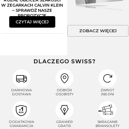
RÓŻNE OBLICZA SZAROŚCI
W ZEGARKACH CALVIN KLEIN
– SPRAWDŹ NASZE
PROPOZYCJE
CZYTAJ WIĘCEJ
ZOBACZ WIĘCEJ
DLACZEGO SWISS?
DARMOWA
ODBIÓR
ZWROT
DOSTAWA
OSOBISTY
365 DNI
DODATKOWA
GRAWER
SKRACANIE
GWARANCJA
GRATIS
BRANSOLETY