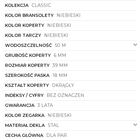
KOLEKCJA
CLASSIC
Zegarek damski
Bering
14539-388
to elegancki
dodatek, który podkreśli wyjątkowy styl każdej
KOLOR BRANSOLETY
NIEBIESKI
kobiety. Doskonały wybór na co dzień oraz na
specjalne okazje, gwarantujący nie tylko precyzję
KOLOR KOPERTY
NIEBIESKI
czasu, ale także niezaprzeczalny szyk. Dzięki
KOLOR TARCZY
NIEBIESKI
połączeniu klasyki z nowoczesnością, ten zegarek
stanie się niezastąpionym elementem każdej
WODOSZCZELNOŚĆ
50 M
garderoby, podkreślając unikalny charakter jego
właścicielki.
GRUBOŚĆ KOPERTY
6 MM
ROZMIAR KOPERTY
39 MM
SZEROKOŚĆ PASKA
18 MM
KSZTAŁT KOPERTY
OKRĄGŁY
INDEKSY / CYFRY
BEZ OZNACZEŃ
GWARANCJA
3 LATA
KOLOR ZEGARKA
NIEBIESKI
MATERIAŁ DEKLA
STAL
CECHA GŁÓWNA
DLA PAR