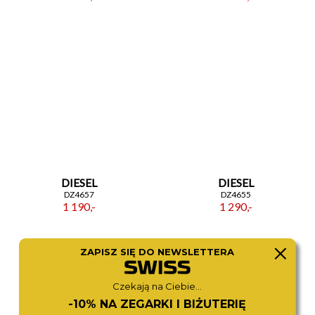
DIESEL
DIESEL
DZ4657
DZ4655
1 190,-
1 290,-
ZAPISZ SIĘ DO NEWSLETTERA
Czekają na Ciebie...
-10% NA ZEGARKI I BIŻUTERIĘ