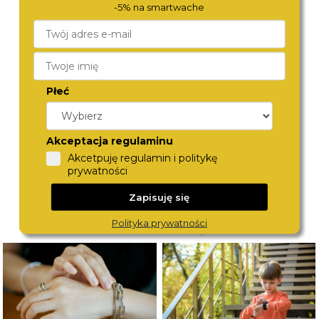
-5% na smartwache
ZEPPELIN
CITIZEN
Płeć
9636-3
CB0270-87L
1 580,-
1 790,-
Akceptacja regulaminu
Akcetpuję regulamin i politykę
prywatności
Zapisuję się
Polityka prywatności