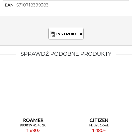
EAN
5710718399383
INSTRUKCJA
SPRAWDŹ PODOBNE PRODUKTY
ROAMER
CITIZEN
993819 41 45 20
NJ0231-56L
1 680,-
1 480,-