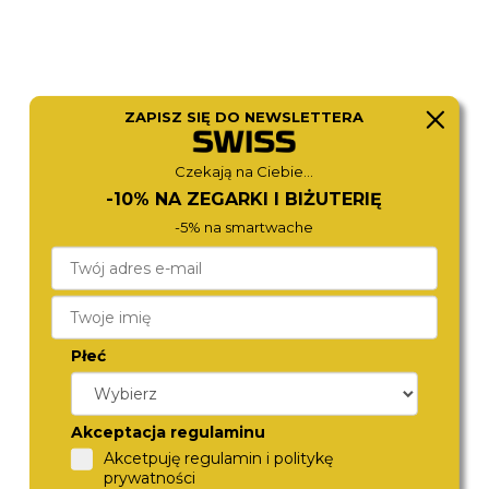
ZAPISZ SIĘ DO NEWSLETTERA
Czekają na Ciebie...
-10% NA ZEGARKI I BIŻUTERIĘ
BERING
CALVIN KLEIN
-5% na smartwache
14134-333
25100062
690,-
690,-
Płeć
Akceptacja regulaminu
Akcetpuję regulamin i politykę
prywatności