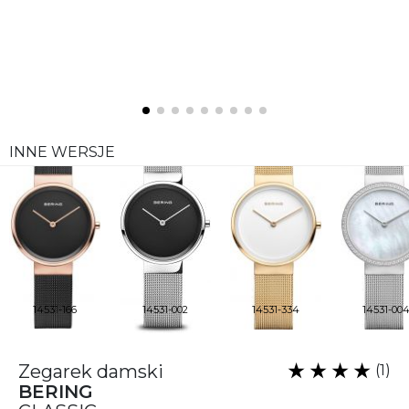
INNE WERSJE
14531-166
14531-002
14531-334
14531-00
Zegarek damski
(1)
BERING