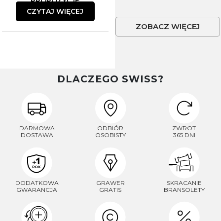
PROPOZYCJE
CZYTAJ WIĘCEJ
ZOBACZ WIĘCEJ
DLACZEGO SWISS?
DARMOWA
ODBIÓR
ZWROT
DOSTAWA
OSOBISTY
365 DNI
DODATKOWA
GRAWER
SKRACANIE
GWARANCJA
GRATIS
BRANSOLETY