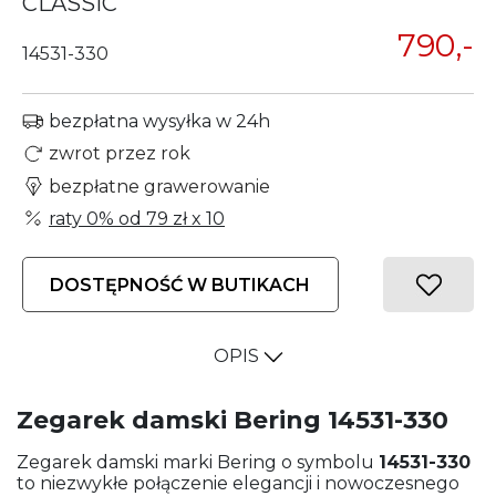
CLASSIC
790,-
14531-330
bezpłatna wysyłka w 24h
zwrot przez rok
bezpłatne grawerowanie
raty 0% od
79 zł
x 10
DOSTĘPNOŚĆ W BUTIKACH
OPIS
Zegarek damski Bering 14531-330
Zegarek dams­ki marki Ber­ing o sym­bo­lu
14531-330
to nie­zwy­kłe połą­cze­nie ele­gan­cji i nowo­cze­sne­go