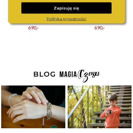
Zapisuję się
BERING
BERING
Polityka prywatności
14520-334
14129-333
690,-
690,-