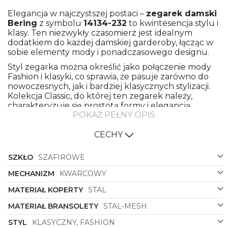
Elegancja w najczystszej postaci –
zegarek damski
Bering
z symbolu
14134-232
to kwintesencja stylu i
klasy. Ten niezwykły czasomierz jest idealnym
dodatkiem do każdej damskiej garderoby, łącząc w
sobie elementy mody i ponadczasowego designu.
Styl zegarka można określić jako połączenie mody
Fashion i klasyki, co sprawia, że pasuje zarówno do
nowoczesnych, jak i bardziej klasycznych stylizacji.
Kolekcja Classic, do której ten zegarek należy,
charakteryzuje się prostotą formy i elegancją,
POKAŻ PEŁNY OPIS
sprawiając, że zawsze będzie modna i
ponadczasowa.
CECHY
Bransoleta wykonana z meshowej stali w kolorze
grafitowym nadaje zegarkowi lekkości i finezji.
SZKŁO
SZAFIROWE
Materiał koperty, również ze stali, w kolorze złotym,
tworzy piękny kontrast, podkreślając elegancję i
MECHANIZM
KWARCOWY
luksus tego czasomierza. Kształt koperty, okrągły,
jest klasycznym wyborem, który nigdy nie wychodzi
MATERIAŁ KOPERTY
STAL
z mody.
MATERIAŁ BRANSOLETY
STAL-MESH
Kolor tarczy zegarka, grafitowy, doskonale
komponuje się z pozostałymi elementami, nadając
STYL
KLASYCZNY, FASHION