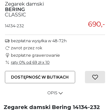
Zegarek damski
BERING
CLASSIC
690,-
14134-232
bezpłatna wysyłka w 48-72h
zwrot przez rok
bezpłatne grawerowanie
raty 0% od
69 zł
x 10
DOSTĘPNOŚĆ W BUTIKACH
OPIS
Zegarek damski Bering 14134-232