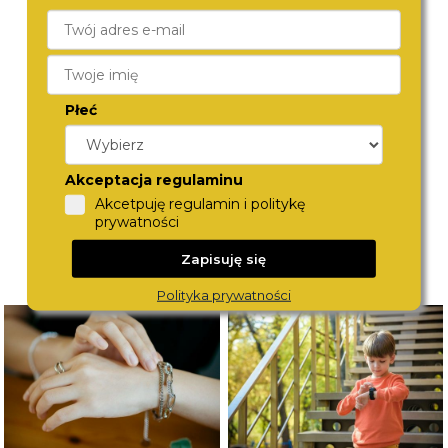
BERING
BERING
18434-369
13434-369
690,-
590,-
Płeć
Akceptacja regulaminu
Akcetpuję regulamin i politykę
prywatności
Zapisuję się
Polityka prywatności