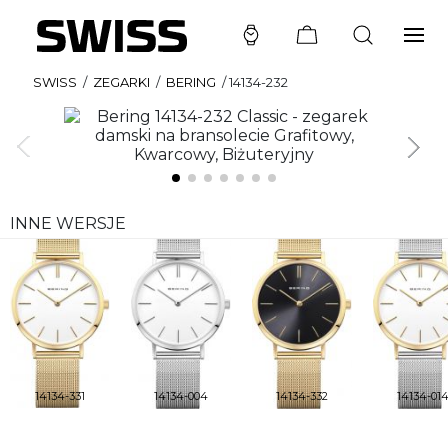
SWISS
/
ZEGARKI
/
BERING
/
14134-232
INNE WERSJE
14134-331
14134-004
14134-332
14134-01