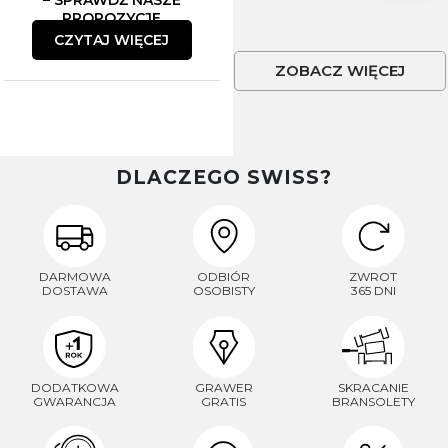
– SPRAWDŹ NASZE
PROPOZYCJE
CZYTAJ WIĘCEJ
ZOBACZ WIĘCEJ
DLACZEGO SWISS?
DARMOWA
ODBIÓR
ZWROT
DOSTAWA
OSOBISTY
365 DNI
DODATKOWA
GRAWER
SKRACANIE
GWARANCJA
GRATIS
BRANSOLETY