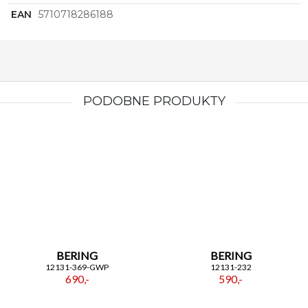
EAN
5710718286188
PODOBNE PRODUKTY
BERING
BERING
12131-369-GWP
12131-232
690,-
590,-