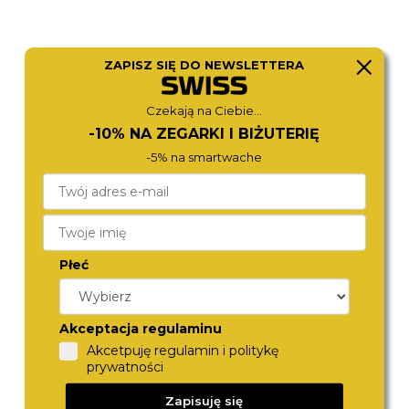
ZAPISZ SIĘ DO NEWSLETTERA
Czekają na Ciebie...
BERING
BERING
-10% NA ZEGARKI I BIŻUTERIĘ
14134-014
14134-011
490,-
490,-
-5% na smartwache
Płeć
Akceptacja regulaminu
Akcetpuję regulamin i politykę
prywatności
BERING
BERING
Zapisuję się