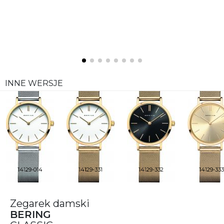
INNE WERSJE
14129-014
14129-331
14129-332
14129-333
Zegarek damski
BERING