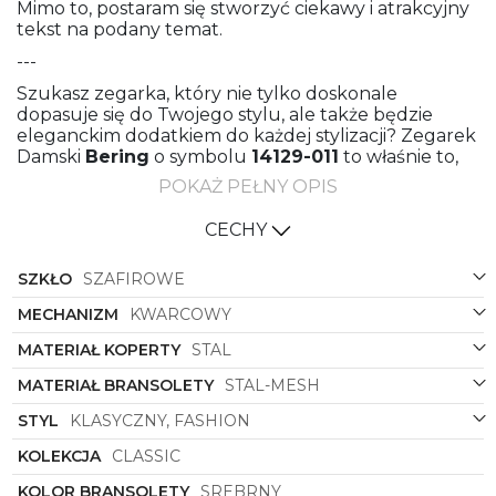
Mimo to, postaram się stworzyć ciekawy i atrakcyjny
tekst na podany temat.
---
Szukasz zegarka, który nie tylko doskonale
dopasuje się do Twojego stylu, ale także będzie
eleganckim dodatkiem do każdej stylizacji? Zegarek
Damski
Bering
o symbolu
14129-011
to właśnie to,
czego potrzebujesz.
POKAŻ PEŁNY OPIS
Ten model to idealne połączenie mody i klasyki,
CECHY
doskonały zarówno na co dzień, jak i na specjalne
okazje. Zegarek z kolekcji Classic marki
Bering
zachwyca swoją prostotą i elegancją, będąc
SZKŁO
SZAFIROWE
jednocześnie niezwykle nowoczesnym dodatkiem.
MECHANIZM
KWARCOWY
Bransoleta meshowa wykonana ze stali, w kolorze
srebrnym, nadaje zegarkowi niepowtarzalnego
MATERIAŁ KOPERTY
STAL
charakteru. Połączenie z kolorową kopertą w
MATERIAŁ BRANSOLETY
STAL-MESH
odcieniu złota sprawia, że ten model zegarka
zyskuje wyjątkowy urok i staje się obiektem
STYL
KLASYCZNY, FASHION
pożądania każdej kobiety.
KOLEKCJA
CLASSIC
Koperta w kształcie okrągłym sprawia, że zegarek
doskonale leży na nadgarstku, jest wygodny w
KOLOR BRANSOLETY
SREBRNY