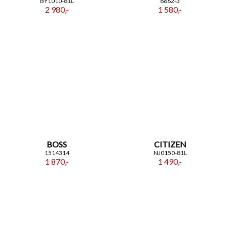
BY1010-81L
8662-3
2 980,-
1 580,-
BOSS
CITIZEN
1514314
NJ0150-81L
1 870,-
1 490,-