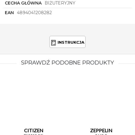
10X31-ANNIVERSARY2
!
CECHA GŁÓWNA
BIŻUTERYJNY
EAN
4894041208282
INSTRUKCJA
SPRAWDŹ PODOBNE PRODUKTY
CITIZEN
ZEPPELIN