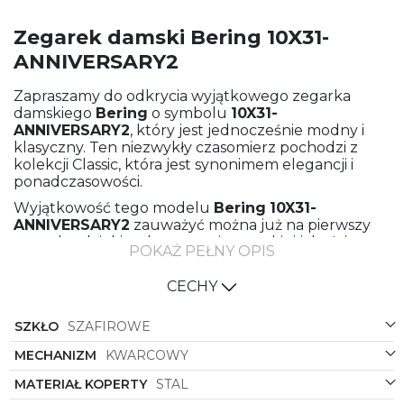
Zegarek damski Bering 10X31-
ANNIVERSARY2
Zapraszamy do odkrycia wyjątkowego zegarka
damskiego
Bering
o symbolu
10X31-
ANNIVERSARY2
, który jest jednocześnie modny i
klasyczny. Ten niezwykły czasomierz pochodzi z
kolekcji Classic, która jest synonimem elegancji i
ponadczasowości.
Wyjątkowość tego modelu
Bering
10X31-
ANNIVERSARY2
zauważyć można już na pierwszy
rzut oka, dzięki wykorzystaniu wysokiej jakości
POKAŻ PEŁNY OPIS
materiałów takich jak stal, zarówno w kopercie, jak i
bransolecie meshowej. Stal to gwarancja trwałości i
CECHY
solidności, co sprawia, że ten zegarek będzie
towarzyszył Ci przez wiele lat.
SZKŁO
SZAFIROWE
Koperta tego zegarka ma kształt okrągły, który jest
ponadczasowy i pasuje do każdej stylizacji. Kolor
MECHANIZM
KWARCOWY
koperty to elegancki srebrny, który dodaje całości
MATERIAŁ KOPERTY
STAL
subtelności i klasy. Natomiast bransoleta meshowa