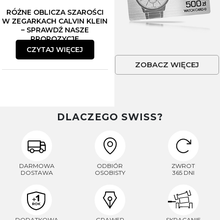
RÓŻNE OBLICZA SZAROŚCI
W ZEGARKACH CALVIN KLEIN
– SPRAWDŹ NASZE
PROPOZYCJE
CZYTAJ WIĘCEJ
ZOBACZ WIĘCEJ
DLACZEGO SWISS?
DARMOWA
ODBIÓR
ZWROT
DOSTAWA
OSOBISTY
365 DNI
DODATKOWA
GRAWER
SKRACANIE