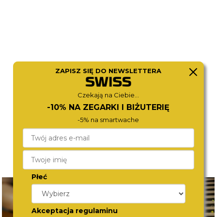
ZEPPELIN
CITIZEN
ZAPISZ SIĘ DO NEWSLETTERA
9690-3
AT9030-55L
2 190,-
2 470,-
Czekają na Ciebie...
-10% NA ZEGARKI I BIŻUTERIĘ
-5% na smartwache
Płeć
Akceptacja regulaminu