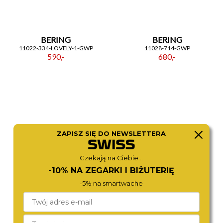
BERING
BERING
11022-334-LOVELY-1-GWP
11028-714-GWP
590,-
680,-
ZAPISZ SIĘ DO NEWSLETTERA
Czekają na Ciebie...
-10% NA ZEGARKI I BIŻUTERIĘ
-5% na smartwache
MICHAEL KORS
ROAMER
MK6356
548845 48 15 50
1 280,-
1 590,-