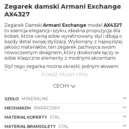
Zegarek damski Armani Exchange
AX4327
Zegarek Damski
Armani Exchange
model
AX4327
to esencja elegancji i szyku, idealna propozycja dla
kobiet, które cenią sobie wyrafinowany styl i dbają o
każdy detal swojej stylizacji. Wykonany z najwyższej
jakości materiałów, ten zegarek zachwyca swoim
nowoczesnym designem, który doskonale łączy w
sobie klasyczne elementy z modnymi akcentami.
Styl tego zegarka można określić jednym słowem:
Fashion. To doskonały wybór dla kobiet, które
POKAŻ PEŁNY OPIS
podążają za najnowszymi trendami w świecie mody i
chcą wyrazić swoją indywidualność poprzez stylowe
CECHY
dodatki. Kolekcja Lady Banks, do której należy ten
model, jest synonimem elegancji i luksusu, dlatego
SZKŁO
MINERALNE
nosząc ten zegarek, każda kobieta poczuje się
wyjątkowo i pełna pewności siebie.
MECHANIZM
KWARCOWY
Materiał bransolety i koperty to stal, co gwarantuje
MATERIAŁ KOPERTY
STAL
nie tylko trwałość i odporność na uszkodzenia, ale
także niesamowity połysk, który przyciąga wzrok i
MATERIAŁ BRANSOLETY
STAL