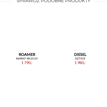
SPRAWDŹ PODOBNE PRODUKTY
ROAMER
DIESEL
869847 48 20 20
DZ7333
1 790,-
1 980,-