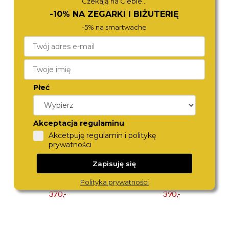
Czekają na Ciebie...
-10% NA ZEGARKI I BIŻUTERIĘ
ICE-WATCH
BOSS
-5% na smartwache
025681
1513718
370,-
1 690,-
Płeć
Akceptacja regulaminu
Akcetpuję regulamin i politykę
prywatności
Zapisuję się
ICE-WATCH
ICE-WATCH
Polityka prywatności
015343
014759
370,-
390,-