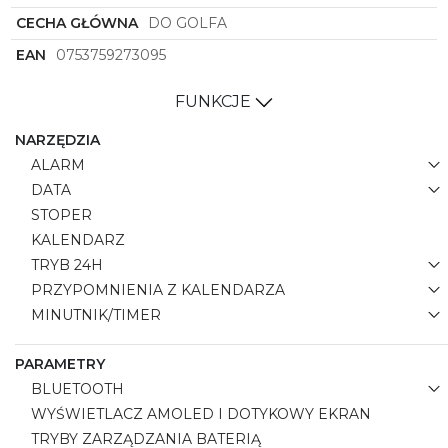
funkcjonalności, które spełni oczekiwania nawet
najbardziej wymagających użytkowników. Zdecyduj
CECHA GŁÓWNA
DO GOLFA
się na ten elegancki gadżet, który pomoże Ci śledzić
EAN
0753759273095
aktywność fizyczną, dbać o zdrowie i być na bieżąco
z najważniejszymi powiadomieniami, nie rezygnując
przy tym z modnego wyglądu.
FUNKCJE
NARZĘDZIA
ALARM
DATA
STOPER
KALENDARZ
TRYB 24H
PRZYPOMNIENIA Z KALENDARZA
MINUTNIK/TIMER
PARAMETRY
BLUETOOTH
WYŚWIETLACZ AMOLED I DOTYKOWY EKRAN
TRYBY ZARZĄDZANIA BATERIĄ