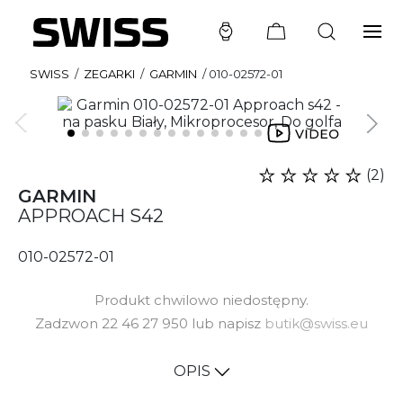
SWISS
/
ZEGARKI
/
GARMIN
/
010-02572-01
(2)
GARMIN
APPROACH S42
010-02572-01
Produkt chwilowo niedostępny.
Zadzwon 22 46 27 950 lub napisz
butik@swiss.eu
OPIS