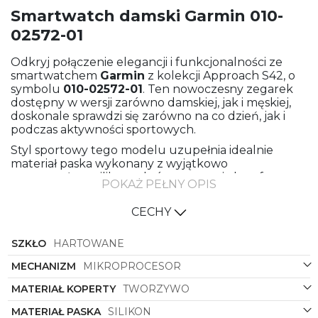
Smartwatch damski Garmin 010-
02572-01
Odkryj połączenie elegancji i funkcjonalności ze
smartwatchem
Garmin
z kolekcji Approach S42, o
symbolu
010-02572-01
. Ten nowoczesny zegarek
dostępny w wersji zarówno damskiej, jak i męskiej,
doskonale sprawdzi się zarówno na co dzień, jak i
podczas aktywności sportowych.
Styl sportowy tego modelu uzupełnia idealnie
materiał paska wykonany z wyjątkowo
wytrzymałego silikonu, który zapewnia komfort
POKAŻ PEŁNY OPIS
noszenia nawet podczas intensywnych treningów.
Klasyczna koperta z tworzywa i okrągły kształt
CECHY
nadają zegarkowi eleganckiego charakteru, który
doskonale będzie współgrał zarówno z casualowymi
SZKŁO
HARTOWANE
outfitami, jak i bardziej formalnymi stylizacjami.
Kolorystyka tego smartwatcha to połączenie
MECHANIZM
MIKROPROCESOR
klasycznej bieli paska z nowoczesnym stalowym
MATERIAŁ KOPERTY
TWORZYWO
kolorem koperty, co nadaje mu niepowtarzalnego
wyglądu. Wyświetlacz cyfrowy zapewnia czytelną
MATERIAŁ PASKA
SILIKON