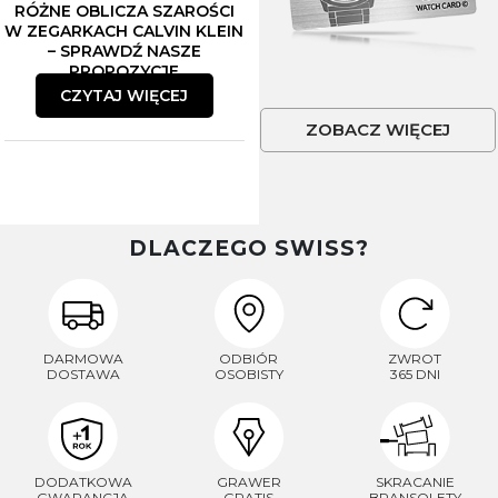
RÓŻNE OBLICZA SZAROŚCI
W ZEGARKACH CALVIN KLEIN
– SPRAWDŹ NASZE
PROPOZYCJE
CZYTAJ WIĘCEJ
ZOBACZ WIĘCEJ
DLACZEGO SWISS?
DARMOWA
ODBIÓR
ZWROT
DOSTAWA
OSOBISTY
365 DNI
DODATKOWA
GRAWER
SKRACANIE
GWARANCJA
GRATIS
BRANSOLETY