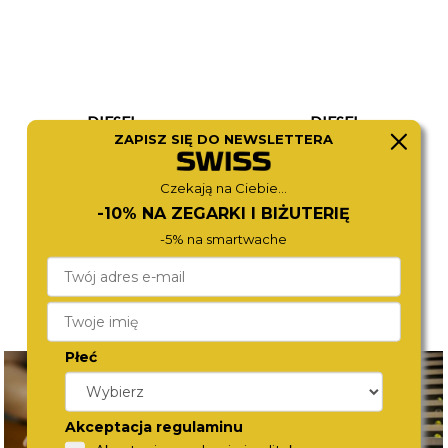
DIESEL
DIESEL
ZAPISZ SIĘ DO NEWSLETTERA
DZ4338
DZ4691
1 380,-
1 380,-
Czekają na Ciebie...
-10% NA ZEGARKI I BIŻUTERIĘ
-5% na smartwache
Płeć
Akceptacja regulaminu