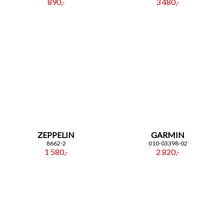
890,-
3 480,-
ZEPPELIN
GARMIN
8662-2
010-03398-02
1 580,-
2 820,-