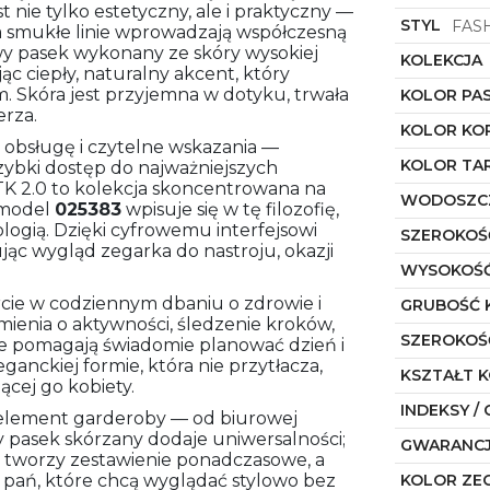
t nie tylko estetyczny, ale i praktyczny —
STYL
FAS
 a smukłe linie wprowadzają współczesną
y pasek wykonany ze skóry wysokiej
KOLEKCJA
c ciepły, naturalny akcent, który
. Skóra jest przyjemna w dotyku, trwała
KOLOR PA
erza.
KOLOR KO
 obsługę i czytelne wskazania —
KOLOR TA
zybki dostęp do najważniejszych
 TK 2.0 to kolekcja skoncentrowana na
WODOSZC
 model
025383
wpisuje się w tę filozofię,
ogią. Dzięki cyfrowemu interfejsowi
SZEROKOŚ
ąc wygląd zegarka do nastroju, okazji
WYSOKOŚĆ
cie w codziennym dbaniu o zdrowie i
GRUBOŚĆ 
enia o aktywności, śledzenie kroków,
SZEROKOŚ
cje pomagają świadomie planować dzień i
ganckiej formie, która nie przytłacza,
KSZTAŁT 
cej go kobiety.
INDEKSY / 
o element garderoby — od biurowej
y pasek skórzany dodaje uniwersalności;
GWARANC
 tworzy zestawienie ponadczasowe, a
a pań, które chcą wyglądać stylowo bez
KOLOR ZE