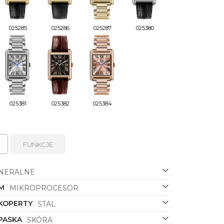
025285
025286
025287
025380
025381
025382
025384
FUNKCJE
NERALNE
M
MIKROPROCESOR
 KOPERTY
STAL
PASKA
SKÓRA