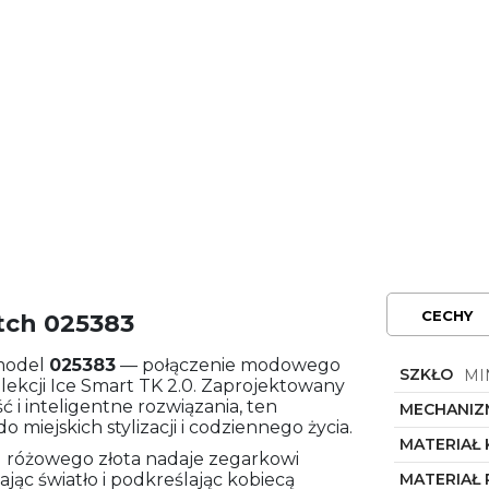
CECHY
tch 025383
model
025383
— połączenie modowego
SZKŁO
MI
lekcji Ice Smart TK 2.0. Zaprojektowany
ść i inteligentne rozwiązania, ten
MECHANIZ
miejskich stylizacji i codziennego życia.
MATERIAŁ
u różowego złota nadaje zegarkowi
jąc światło i podkreślając kobiecą
MATERIAŁ 