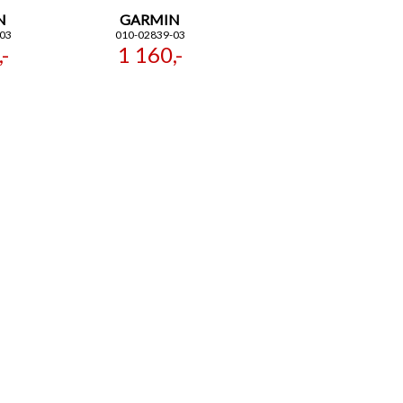
N
GARMIN
03
010-02839-03
-
1 160,-