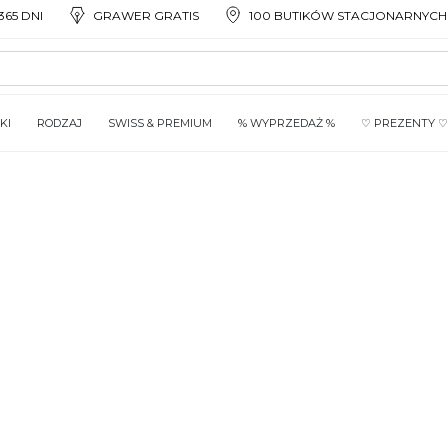
65 DNI
GRAWER GRATIS
100 BUTIKÓW STACJONARNYCH
KI
RODZAJ
SWISS & PREMIUM
% WYPRZEDAŻ %
♡ PREZENTY ♡