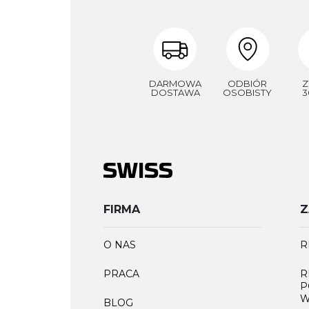
DARMOWA
ODBIÓR
Z
DOSTAWA
OSOBISTY
3
FIRMA
Z
O NAS
R
PRACA
R
P
W
BLOG