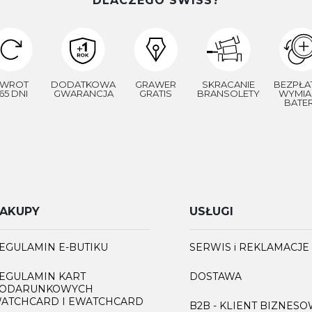
DLACZEGO SWISS?
WROT
DODATKOWA
GRAWER
SKRACANIE
BEZPŁA
65 DNI
GWARANCJA
GRATIS
BRANSOLETY
WYMIA
BATER
AKUPY
USŁUGI
EGULAMIN E-BUTIKU
SERWIS i REKLAMACJE
EGULAMIN KART
DOSTAWA
ODARUNKOWYCH
ATCHCARD I EWATCHCARD
B2B - KLIENT BIZNES