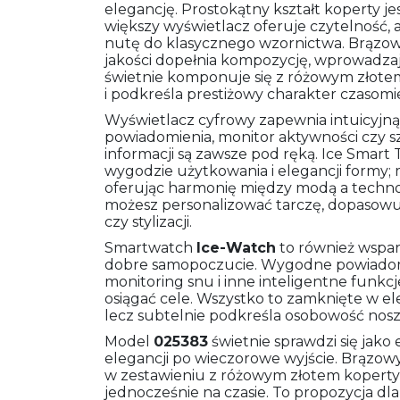
elegancję. Prostokątny kształt koperty jes
większy wyświetlacz oferuje czytelność,
nutę do klasycznego wzornictwa. Brązow
jakości dopełnia kompozycję, wprowadzają
świetnie komponuje się z różowym złotem
i podkreśla prestiżowy charakter czasomi
Wyświetlacz cyfrowy zapewnia intuicyjną
powiadomienia, monitor aktywności czy s
informacji są zawsze pod ręką. Ice Smart
wygodzie użytkowania i elegancji formy;
oferując harmonię między modą a technol
możesz personalizować tarczę, dopasowuj
czy stylizacji.
Smartwatch
Ice-Watch
to również wspar
dobre samopoczucie. Wygodne powiadomi
monitoring snu i inne inteligentne funk
osiągać cele. Wszystko to zamknięte w ele
lecz subtelnie podkreśla osobowość noszą
Model
025383
świetnie sprawdzi się jak
elegancji po wieczorowe wyjście. Brązow
w zestawieniu z różowym złotem koperty
jednocześnie na czasie. To propozycja dl