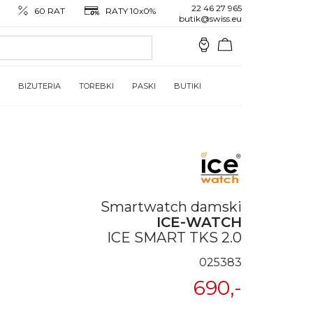
22 46 27 965
60 RAT
RATY 10x0%
butik@swiss.eu
BIŻUTERIA
TOREBKI
PASKI
BUTIKI
Smartwatch damski
ICE-WATCH
ICE SMART TKS 2.0
025383
690,-