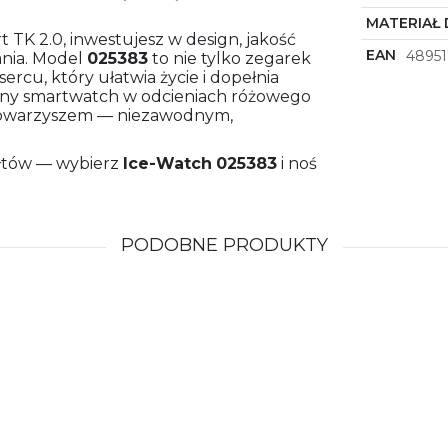
MATERIAŁ 
t TK 2.0, inwestujesz w design, jakość
EAN
48951
nia. Model
025383
to nie tylko zegarek
rcu, który ułatwia życie i dopełnia
kątny smartwatch w odcieniach różowego
m towarzyszem — niezawodnym,
tałtów — wybierz
Ice-Watch
025383
i noś
PODOBNE PRODUKTY