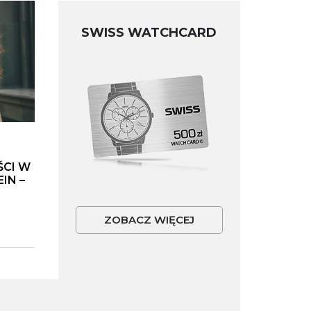
SWISS WATCHCARD
ŚCI W
IN –
ZOBACZ WIĘCEJ