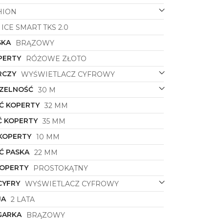
HION
ICE SMART TKS 2.0
SKA
BRĄZOWY
PERTY
RÓŻOWE ZŁOTO
RCZY
WYŚWIETLACZ CYFROWY
ZELNOŚĆ
30 M
Ć KOPERTY
32 MM
 KOPERTY
35 MM
KOPERTY
10 MM
Ć PASKA
22 MM
KOPERTY
PROSTOKĄTNY
CYFRY
WYŚWIETLACZ CYFROWY
JA
2 LATA
GARKA
BRĄZOWY