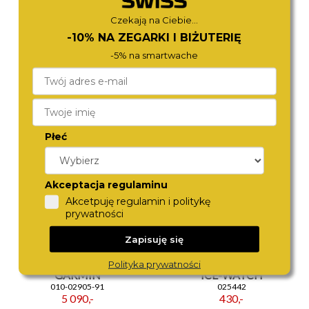
Czekają na Ciebie...
-10% NA ZEGARKI I BIŻUTERIĘ
-5% na smartwache
GARMIN
GARMIN
010-03198-51
010-02904-51
5 580,-
4 590,-
Płeć
Akceptacja regulaminu
Akcetpuję regulamin i politykę
prywatności
Zapisuję się
Polityka prywatności
GARMIN
ICE-WATCH
010-02905-91
025442
5 090,-
430,-