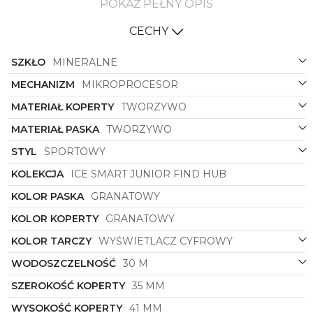
informacji i nowoczesny design.
POKAŻ PEŁNY OPIS
Granatowy kolor paska i koperty nadaje zegarkowi
CECHY
uniwersalnego, chłopięcego charakteru — głęboki
odcień idealnie współgra ze sportowym
SZKŁO
MINERALNE
wizerunkiem, a jednocześnie pasuje do
codziennych stylizacji. Zarówno pasek, jak i koperta
MECHANIZM
MIKROPROCESOR
wykonane są z trwałego tworzywa, co sprawia, że
zegarek jest lekki, odporny na zarysowania i
MATERIAŁ KOPERTY
TWORZYWO
wygodny podczas całodniowego noszenia. Materiały
te są łatwe w utrzymaniu czystości, dzięki czemu
MATERIAŁ PASKA
TWORZYWO
smartwatch zachowa świeży wygląd nawet po
STYL
SPORTOWY
intensywnych zabawach na świeżym powietrzu.
KOLEKCJA
ICE SMART JUNIOR FIND HUB
Cyfrowy wyświetlacz to synonim prostoty i szybkości
obsługi — godzina, data i podstawowe funkcje są
KOLOR PASKA
GRANATOWY
zawsze czytelne jednym spojrzeniem. Prostokątna
koperta nie tylko podkreśla sportowy charakter
KOLOR KOPERTY
GRANATOWY
modelu, ale także zapewnia więcej miejsca na ekran,
KOLOR TARCZY
WYŚWIETLACZ CYFROWY
ułatwiając korzystanie z menu i szybką nawigację.
Design został przemyślany tak, by sprostać
WODOSZCZELNOŚĆ
30 M
oczekiwaniom dzieci i rodziców: atrakcyjny wygląd
idzie w parze z funkcjonalnością.
SZEROKOŚĆ KOPERTY
35 MM
Ice Smart Junior Find Hub to kolekcja stworzona z
WYSOKOŚĆ KOPERTY
41 MM