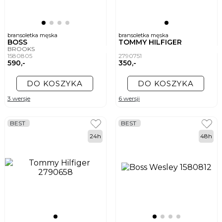
bransoletka męska
bransoletka męska
BOSS
TOMMY HILFIGER
BROOKS
1580805
2790751
590,-
350,-
DO KOSZYKA
DO KOSZYKA
3 wersje
6 wersji
BEST
BEST
24h
48h