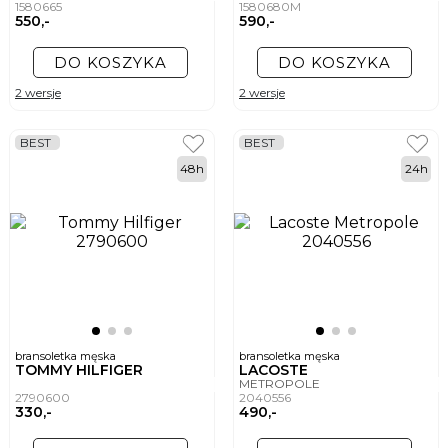
1580665
1580680M
550,-
590,-
DO KOSZYKA
DO KOSZYKA
2 wersje
2 wersje
BEST
BEST
48h
24h
bransoletka męska
bransoletka męska
TOMMY HILFIGER
LACOSTE
METROPOLE
2790600
2040556
330,-
490,-