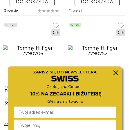
DO KOSZYKA
DO KOSZYKA
3 wersje
11 wersji
BEST
NEW
24h
24h
ZAPISZ SIĘ DO NEWSLETTERA
Czekają na Ciebie...
bransoletka męska
bransoletka męska
TOMMY HILFIGER
TOMMY HILFIGER
-10% NA ZEGARKI I BIŻUTERIĘ
2790706
2790752
-5% na smartwache
390,-
390,-
DO KOSZYKA
DO KOSZYKA
3 wersje
6 wersji