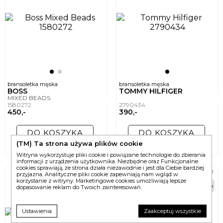
bransoletka męska
bransoletka męska
BOSS
TOMMY HILFIGER
MIXED BEADS
1580272
2790434
450,-
390,-
DO KOSZYKA
DO KOSZYKA
(TM) Ta strona używa plików cookie
2 wersje
Witryna wykorzystuje pliki cookie i powiązane technologie do zbierania
informacji z urządzenia użytkownika. Niezbędne oraz Funkcjonalne
cookies sprawiają, że strona działa niezawodnie i jest dla Ciebie bardziej
przyjazna. Analityczne pliki cookie zapewniają nam wgląd w
korzystanie z witryny. Marketingowe cookies umożliwiają lepsze
24h
24h
dopasowanie reklam do Twoich zainteresowań.
Ustawienia
Zaakceptuj wszystkie