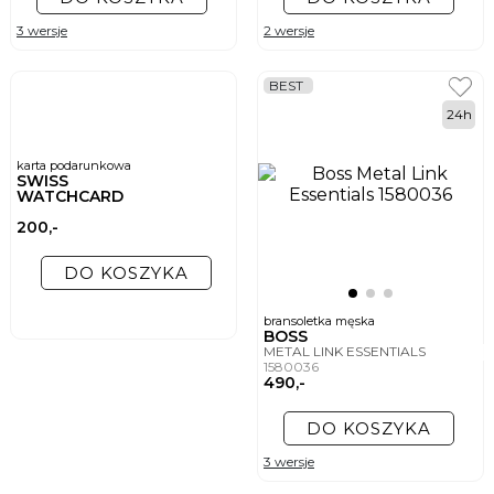
3 wersje
2 wersje
BEST
24h
karta podarunkowa
SWISS
WATCHCARD
200,-
DO KOSZYKA
bransoletka męska
BOSS
METAL LINK ESSENTIALS
1580036
490,-
DO KOSZYKA
3 wersje