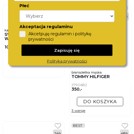
Płeć
BEST
24h
Akceptacja regulaminu
karta podarunkowa
Akcetpuję regulamin i politykę
SWISS
WATCHCARD
prywatności
100,-
Zapisuję się
DO KOSZYKA
Polityka prywatności
bransoletka męska
TOMMY HILFIGER
2790682
350,-
DO KOSZYKA
3 wersje
BEST
24h
48h