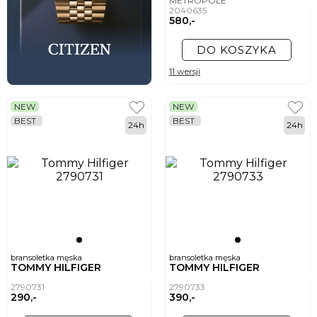
METROPOLE
2040635
580,-
DO KOSZYKA
11 wersji
NEW
NEW
BEST
BEST
24h
24h
bransoletka męska
bransoletka męska
TOMMY HILFIGER
TOMMY HILFIGER
2790731
2790733
290,-
390,-