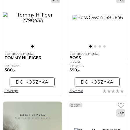
bransoletka męska
bransoletka męska
TOMMY HILFIGER
BOSS
OWAN
2790433
1580646
380,-
590,-
DO KOSZYKA
DO KOSZYKA
2 wersje
4 wersje
BEST
24h