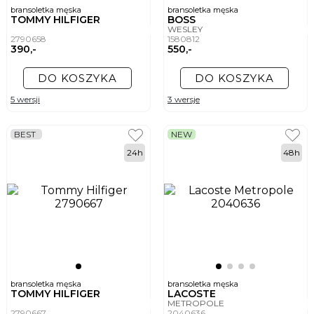
bransoletka męska
bransoletka męska
TOMMY HILFIGER
BOSS
WESLEY
2790658
1580812
390,-
550,-
DO KOSZYKA
DO KOSZYKA
5 wersji
3 wersje
BEST
NEW
24h
48h
bransoletka męska
bransoletka męska
TOMMY HILFIGER
LACOSTE
METROPOLE
2790667
2040636