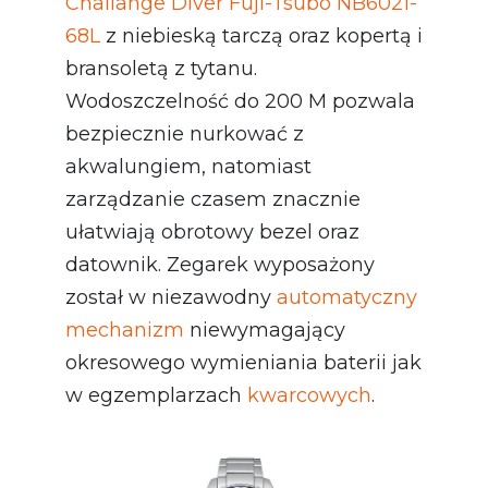
Challange Diver Fuji-Tsubo NB6021-
68L
z niebieską tarczą oraz kopertą i
bransoletą z tytanu.
Wodoszczelność do 200 M pozwala
bezpiecznie nurkować z
akwalungiem, natomiast
zarządzanie czasem znacznie
ułatwiają obrotowy bezel oraz
datownik. Zegarek wyposażony
został w niezawodny
automatyczny
mechanizm
niewymagający
okresowego wymieniania baterii jak
w egzemplarzach
kwarcowych
.