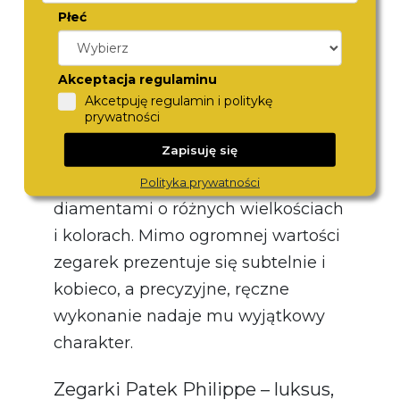
Płeć
Najdroższy obecnie zegarek na
świecie to wart 55 milionów dolarów
Graff Hallucination Watch. Ten
Akceptacja regulaminu
Akcetpuję regulamin i politykę
wyprodukowywany stosunkowo
prywatności
niedawno, bo w 2014 roku, model
Zapisuję się
wyróżnia się niezwykle efektownym
wyglądem – jest cały wysadzany
Polityka prywatności
diamentami o różnych wielkościach
i kolorach. Mimo ogromnej wartości
zegarek prezentuje się subtelnie i
kobieco, a precyzyjne, ręczne
wykonanie nadaje mu wyjątkowy
charakter.
Zegarki Patek Philippe – luksus,