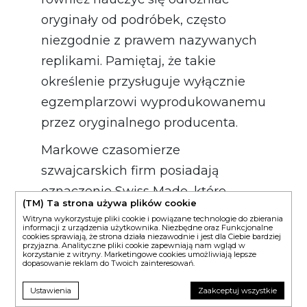
oryginały od podróbek, często
niezgodnie z prawem nazywanych
replikami. Pamiętaj, że takie
określenie przysługuje wyłącznie
egzemplarzowi wyprodukowanemu
przez oryginalnego producenta.
Markowe czasomierze
szwajcarskich firm posiadają
oznaczenie Swiss Made, które
(TM) Ta strona używa plików cookie
najczęściej znajduje się na deklu
Witryna wykorzystuje pliki cookie i powiązane technologie do zbierania
informacji z urządzenia użytkownika. Niezbędne oraz Funkcjonalne
zegarka. Nabywając produkt z tym
cookies sprawiają, że strona działa niezawodnie i jest dla Ciebie bardziej
przyjazna. Analityczne pliki cookie zapewniają nam wgląd w
prawnie zastrzeżonym symbolem,
korzystanie z witryny. Marketingowe cookies umożliwiają lepsze
dopasowanie reklam do Twoich zainteresowań.
zyskujesz pewność zakupu
Ustawienia
Zaakceptuj wszystkie
oryginalnego modelu. Produkty