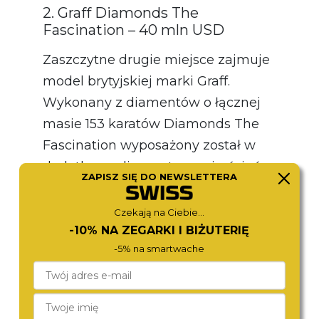
2. Graff Diamonds The
Fascination – 40 mln USD
Zaszczytne drugie miejsce zajmuje
model brytyjskiej marki Graff.
Wykonany z diamentów o łącznej
masie 153 karatów Diamonds The
Fascination wyposażony został w
dodatkowy diamentowy pierścień,
ZAPISZ SIĘ DO NEWSLETTERA
który zmienia zegarek w
bransoletkę. Model jest wart 40
Czekają na Ciebie...
-10% NA ZEGARKI I BIŻUTERIĘ
milionów dolarów i trzeba przyznać,
-5% na smartwache
że prezentuje się zachwycająco.
1. Graff Hallucination Watch – 55
mln USD