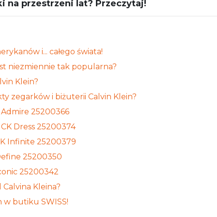
i na przestrzeni lat? Przeczytaj!
rykanów i... całego świata!
est niezmiennie tak popularna?
lvin Klein?
y zegarków i biżuterii Calvin Klein?
n Admire 25200366
n CK Dress 25200374
CK Infinite 25200379
 Define 25200350
Iconic 25200342
 Calvina Kleina?
in w butiku SWISS!