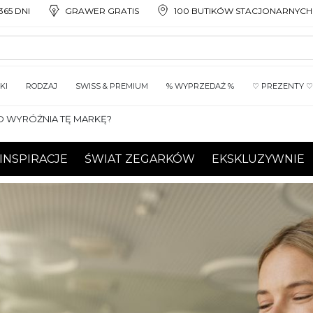
65 DNI
GRAWER GRATIS
100 BUTIKÓW STACJONARNYCH
KI
RODZAJ
SWISS & PREMIUM
% WYPRZEDAŻ %
♡ PREZENTY ♡
CO WYRÓŻNIA TĘ MARKĘ?
INSPIRACJE
ŚWIAT ZEGARKÓW
EKSKLUZYWNIE