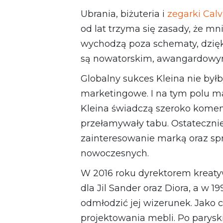
Ubrania, biżuteria i
zegarki Calv
od lat trzyma się zasady, że mn
wychodzą poza schematy, dzięk
są nowatorskim, awangardowy
Globalny sukces Kleina nie był
marketingowe. I na tym polu m
Kleina świadczą szeroko komen
przełamywały tabu. Ostatecznie
zainteresowanie marką oraz spr
nowoczesnych.
W 2016 roku dyrektorem kreaty
dla Jil Sander oraz Diora, a w
odmłodzić jej wizerunek. Jako 
projektowania mebli. Po parysk