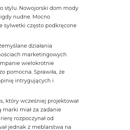
o stylu. Nowojorski dom mody
 nigdy nudne. Mocno
e sylwetki często podkręcone
rzemyślane działania
lnościach marketingowych
ampanie wielokrotnie
dzo pomocna. Sprawiła, że
inię intrygujących i
, który wcześniej projektował
ą marki miał za zadanie
rierę rozpoczynał od
ował jednak z meblarstwa na