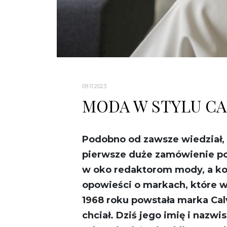
09.11.2023
MODA W STYLU CA
Podobno od zawsze wiedział, ż
pierwsze duże zamówienie po
w oko redaktorom mody, a ko
opowieści o markach, które w
1968 roku powstała marka Calv
chciał. Dziś jego imię i nazw