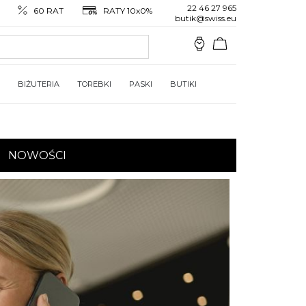
22 46 27 965
60 RAT
RATY 10x0%
butik@swiss.eu
BIŻUTERIA
TOREBKI
PASKI
BUTIKI
NOWOŚCI