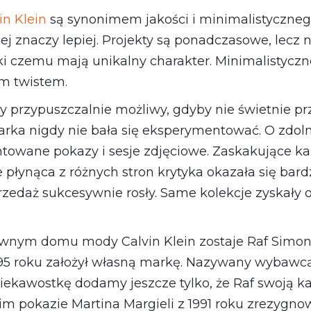
in Klein
są synonimem jakości i minimalistyczneg
iej znaczy lepiej. Projekty są ponadczasowe, lecz
i czemu mają unikalny charakter. Minimalistyczn
m twistem.
by przypuszczalnie możliwy, gdyby nie świetnie p
arka nigdy nie bała się eksperymentować. O zdo
towane pokazy i sesje zdjęciowe. Zaskakujące k
 płynąca z różnych stron krytyka okazała się bar
zedaż sukcesywnie rosły. Same kolekcje zyskały op
wnym domu mody Calvin Klein zostaje Raf Simons
 1995 roku założył własną markę. Nazywany wybawc
ciekawostkę dodamy jeszcze tylko, że Raf swoją ka
im pokazie Martina Margieli z 1991 roku zrezygn