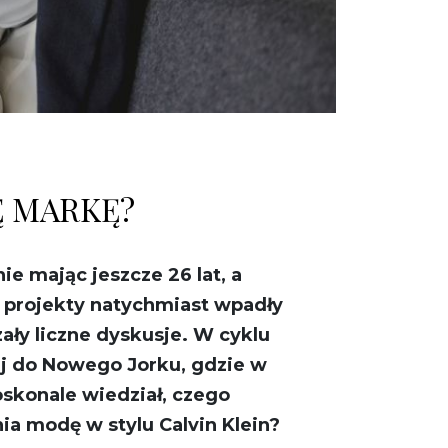
Ę MARKĘ?
e mając jeszcze 26 lat, a
 projekty natychmiast wpadły
ły liczne dyskusje. W cyklu
ej do Nowego Jorku, gdzie w
oskonale wiedział, czego
ia modę w stylu Calvin Klein?