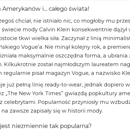
 Amerykanów i... całego świata!
zegoś chciał, nie istniało nic, co mogłoby mu prze
 świecie mody Calvin Klein konsekwentnie dąży
ostocie tkwi wielka siła. Zaczynał z linią minimali
skiego Vogue’a. Nie minął kolejny rok, a premier
żniała maksymalnie oszczędna forma, a ubrania z 
h. Kilkukrotnie został najmłodszym laureatem na
ch regularnie pisał magazyn Vogue, a nazwisko Kle
je już pełną linię ready-to-wear, jednak dopiero w 
zez „The New York Times” gwiazdą popkultury ame
 z celebrytami. Popularność przyniosły mu wzbud
a zawsze zapisały się w historii mody.
jest niezmiennie tak popularna?