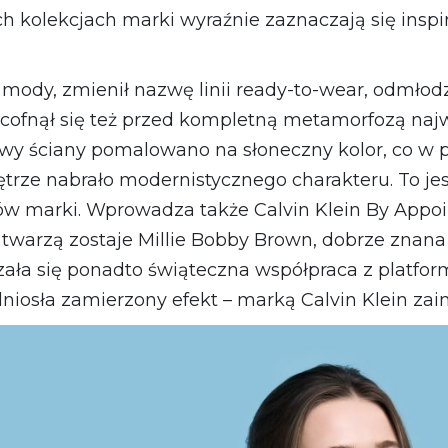
 kolekcjach marki wyraźnie zaznaczają się inspir
mody, zmienił nazwę linii ready-to-wear, odmłodz
ie cofnął się też przed kompletną metamorfozą naj
tywy ściany pomalowano na słoneczny kolor, co w
ętrze nabrało modernistycznego charakteru. To je
 marki. Wprowadza także Calvin Klein By Appoint
twarzą zostaje Millie Bobby Brown, dobrze znana
ała się ponadto świąteczna współpraca z platfo
niosła zamierzony efekt – marką Calvin Klein zain