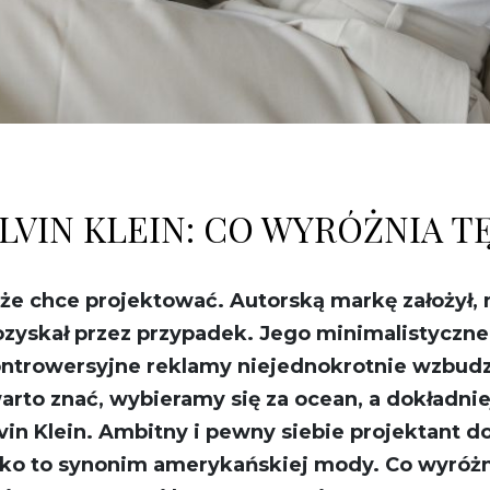
LVIN KLEIN: CO WYRÓŻNIA T
e chce projektować. Autorską markę założył, ni
zyskał przez przypadek. Jego minimalistyczne
ntrowersyjne reklamy niejednokrotnie wzbudza
arto znać, wybieramy się za ocean, a dokładni
in Klein. Ambitny i pewny siebie projektant d
isko to synonim amerykańskiej mody. Co wyróżn