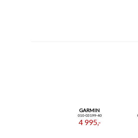
GARMIN
010-03199-40
4 995,-