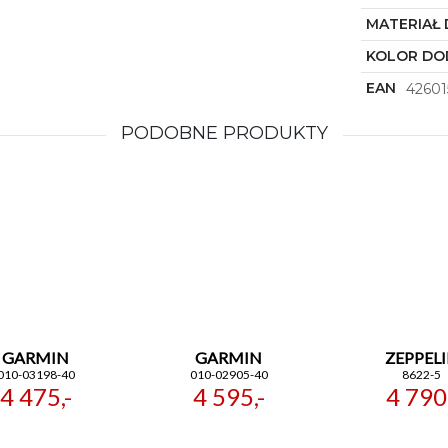
MATERIAŁ
KOLOR DO
EAN
42601
PODOBNE PRODUKTY
GARMIN
GARMIN
ZEPPEL
010-03198-40
010-02905-40
8622-5
4 475,-
4 595,-
4 790,