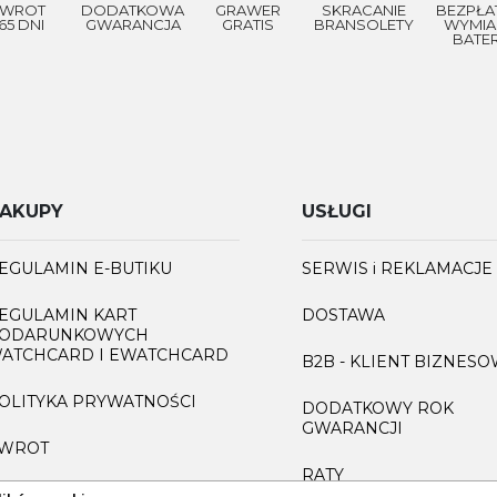
WROT
DODATKOWA
GRAWER
SKRACANIE
BEZPŁA
65 DNI
GWARANCJA
GRATIS
BRANSOLETY
WYMIA
BATER
AKUPY
USŁUGI
EGULAMIN E-BUTIKU
SERWIS i REKLAMACJE
EGULAMIN KART
DOSTAWA
ODARUNKOWYCH
ATCHCARD I EWATCHCARD
B2B - KLIENT BIZNES
OLITYKA PRYWATNOŚCI
DODATKOWY ROK
GWARANCJI
WROT
RATY
AQ