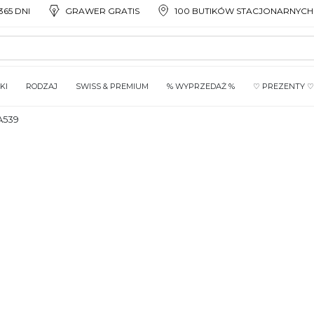
65 DNI
GRAWER GRATIS
100 BUTIKÓW STACJONARNYCH
KI
RODZAJ
SWISS & PREMIUM
% WYPRZEDAŻ %
♡ PREZENTY ♡
A539