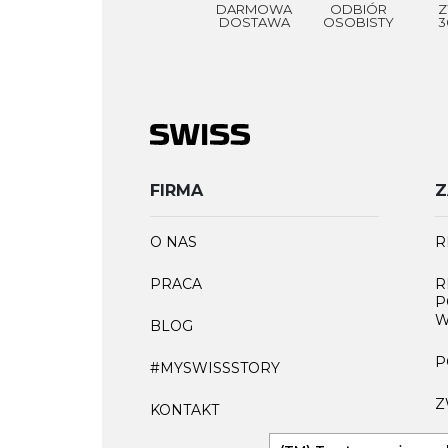
DARMOWA
ODBIÓR
Z
DOSTAWA
OSOBISTY
3
FIRMA
Z
O NAS
R
PRACA
R
P
W
BLOG
P
#MYSWISSSTORY
Z
KONTAKT
F