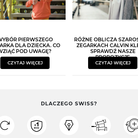
WYBÓR PIERWSZEGO
RÓŻNE OBLICZA SZARO
ARKA DLA DZIECKA. CO
ZEGARKACH CALVIN KLE
WZIĄĆ POD UWAGĘ?
SPRAWDŹ NASZE
PROPOZYCJE
CZYTAJ WIĘCEJ
CZYTAJ WIĘCEJ
DLACZEGO SWISS?