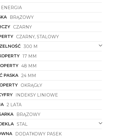
ENERGIA
SKA
BRĄZOWY
RCZY
CZARNY
PERTY
CZARNY, STALOWY
ZELNOŚĆ
300 M
KOPERTY
17 MM
KOPERTY
48 MM
Ć PASKA
24 MM
KOPERTY
OKRĄGŁY
CYFRY
INDEKSY LINIOWE
JA
2 LATA
GARKA
BRĄZOWY
DEKLA
STAL
ÓWNA
DODATKOWY PASEK