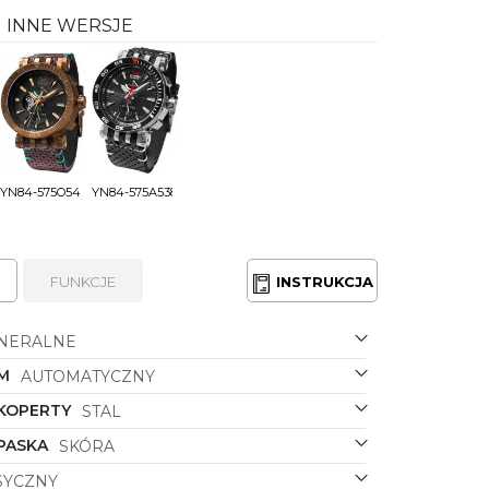
INNE WERSJE
YN84-575O540
YN84-575A538
FUNKCJE
INSTRUKCJA
NERALNE
M
AUTOMATYCZNY
 KOPERTY
STAL
PASKA
SKÓRA
SYCZNY