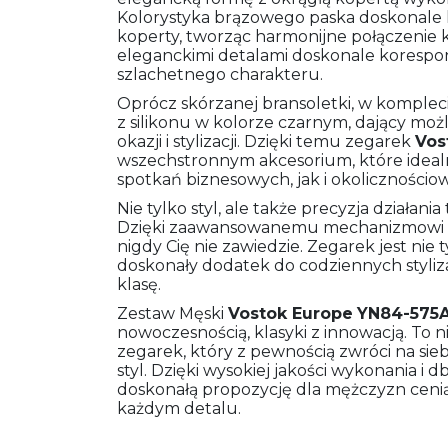
Kolorystyka brązowego paska doskonale 
koperty, tworząc harmonijne połączenie k
eleganckimi detalami doskonale korespo
szlachetnego charakteru.
Oprócz skórzanej bransoletki, w komplec
z silikonu w kolorze czarnym, dający mo
okazji i stylizacji. Dzięki temu zegarek
Vos
wszechstronnym akcesorium, które idealn
spotkań biznesowych, jak i okolicznościo
Nie tylko styl, ale także precyzja działani
Dzięki zaawansowanemu mechanizmowi z
nigdy Cię nie zawiedzie. Zegarek jest nie 
doskonały dodatek do codziennych styliza
klasę.
Zestaw Męski
Vostok Europe
YN84-575
nowoczesnością, klasyki z innowacją. To 
zegarek, który z pewnością zwróci na sie
styl. Dzięki wysokiej jakości wykonania i 
doskonałą propozycję dla mężczyzn cenią
każdym detalu.