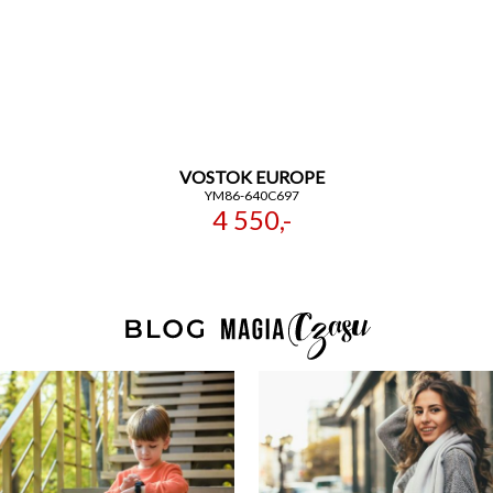
VOSTOK EUROPE
YM86-640C697
4 550,-