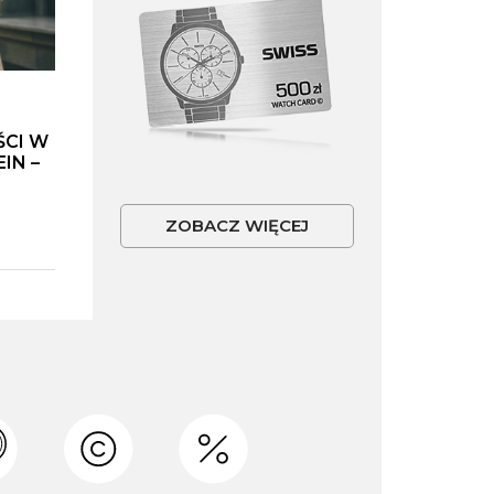
ŚCI W
IN –
ZOBACZ WIĘCEJ