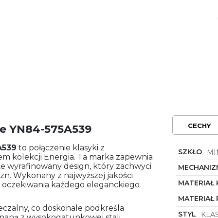
CECHY
pe YN84-575A539
A539
to połączenie klasyki z
SZKŁO
MI
m kolekcji Energia. Ta marka zapewnia
kże wyrafinowany design, który zachwyci
MECHANIZ
n. Wykonany z najwyższej jakości
MATERIAŁ
i oczekiwania każdego eleganckiego
MATERIAŁ 
eczalny, co doskonale podkreśla
STYL
KLA
naną z wysokogatunkowej stali.