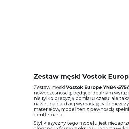
Zestaw męski Vostok Euro
Zestaw męski
Vostok Europe
YN84-575
nowoczesnością, będące idealnym wyraze
nie tylko precyzję pomiaru czasu, ale ta
nawet najbardziej wymagających mężczyz
materiałów, model ten z pewnością spełn
gentlemana.
Styl klasyczny tego modelu jest niezaprz
elegancką formę z okrągłą kopertą wyko