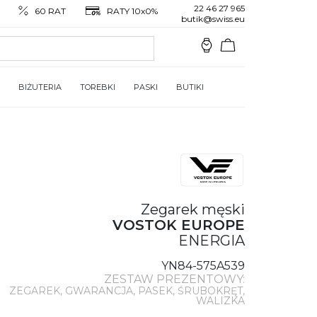
22 46 27 965
60 RAT
RATY 10x0%
butik@swiss.eu
BIŻUTERIA
TOREBKI
PASKI
BUTIKI
Zegarek męski
VOSTOK EUROPE
ENERGIA
YN84-575A539
ZESTAW PREZENTOWY:
ZEGAREK, GWARANCJA, PASEK, ŚRUBOKRĘT,
WALIZKA