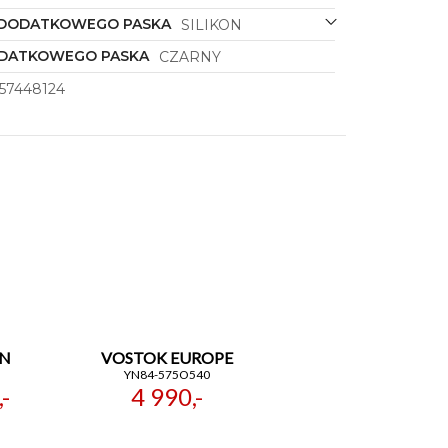
 DODATKOWEGO PASKA
SILIKON
DATKOWEGO PASKA
CZARNY
57448124
IN
VOSTOK EUROPE
YN84-575O540
-
4 990,-