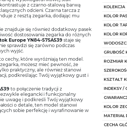
kontrastuje z czarno-stalową barwą
KOLEKCJA
lasycznych odcieni. Czarna tarcza z
nduje z resztą zegarka, dodając mu
KOLOR PA
KOLOR TA
ie znajduje się również dodatkowy pasek
KOLOR KO
żliwość dostosowania zegarka do różnych
tok Europe
YN84-575A539
staje się
WODOSZC
ie sprawdzi się zarówno podczas
wych wyjść.
GRUBOŚĆ 
a to cechy, które wyróżniają ten model.
ROZMIAR 
egarka, możesz mieć pewność, że
tylko praktyczny, ale również stanowi
SZEROKOŚ
cji, podkreślając Twój wyjątkowy gust i
KSZTAŁT 
INDEKSY / 
A539
to połączenie tradycji z
niezwykle elegancki i funkcjonalny
GWARANC
bie uwagę i podkreśli Twój wyjątkowy
dbałości o detale, ten model stanowi
KOLOR ZE
cych sobie perfekcję i wyrafinowanie w
MATERIAŁ 
CECHA GŁ