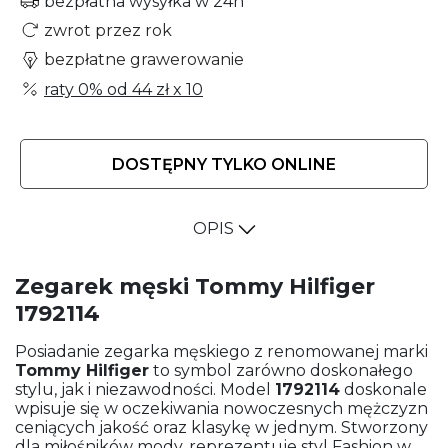
bezpłatna wysyłka w 24h
zwrot przez rok
bezpłatne grawerowanie
raty 0% od
44 zł
x 10
DOSTĘPNY TYLKO ONLINE
OPIS
Zegarek męski Tommy Hilfiger
1792114
Posiadanie zegarka męskiego z renomowanej marki
Tommy Hilfiger
to symbol zarówno doskonałego
stylu, jak i niezawodności. Model
1792114
doskonale
wpisuje się w oczekiwania nowoczesnych mężczyzn
ceniących jakość oraz klasykę w jednym. Stworzony
dla miłośników mody, reprezentuje styl Fashion w