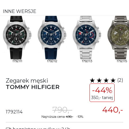
INNE WERSJE
1792111
1792112
1792113
1792115
Zegarek męski
(2)
TOMMY HILFIGER
-44%
350,- taniej
790,-
440,-
1792114
Najniższa cena
490,-
-10%