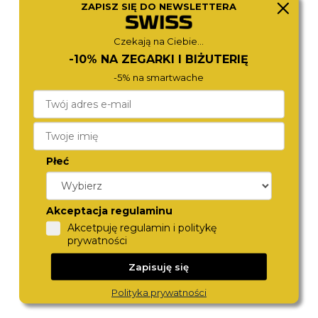
CITIZEN
CITIZEN
ZAPISZ SIĘ DO NEWSLETTERA
BI5070-57H
BI5110-54E
470,-
470,-
Czekają na Ciebie...
-10% NA ZEGARKI I BIŻUTERIĘ
-5% na smartwache
Płeć
Akceptacja regulaminu
CITIZEN
FESTINA
Akcetpuję regulamin i politykę
BI5070-57A
20623/5
prywatności
470,-
489,-
Zapisuję się
Polityka prywatności