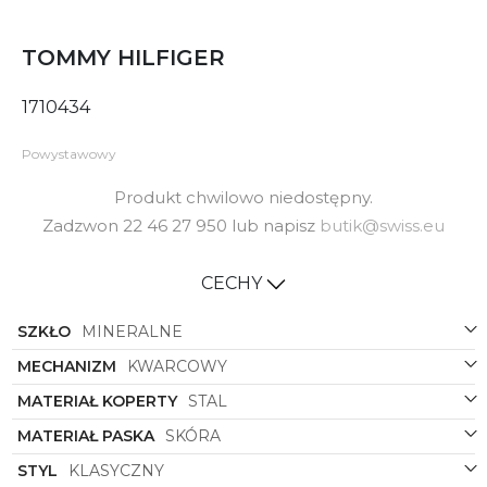
TOMMY HILFIGER
1710434
Powystawowy
Produkt chwilowo niedostępny.
Zadzwon 22 46 27 950 lub napisz
butik@swiss.eu
CECHY
SZKŁO
MINERALNE
MECHANIZM
KWARCOWY
MATERIAŁ KOPERTY
STAL
MATERIAŁ PASKA
SKÓRA
STYL
KLASYCZNY