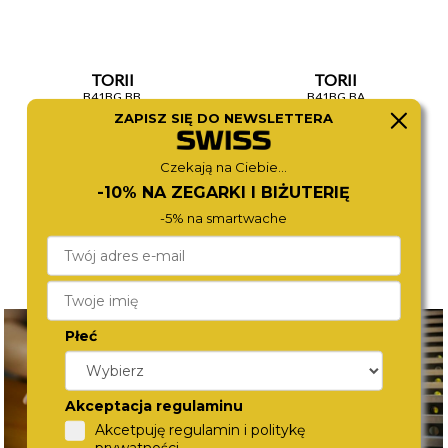
TORII
TORII
B41BG.BB
B41BG.BA
590,-
590,-
ZAPISZ SIĘ DO NEWSLETTERA
Czekają na Ciebie...
-10% NA ZEGARKI I BIŻUTERIĘ
-5% na smartwache
Płeć
Akceptacja regulaminu
Akcetpuję regulamin i politykę
prywatności