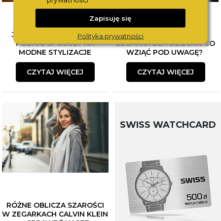
Zapisuję się
JAK ŁĄCZYĆ BIŻUTERIĘ?
WYBÓR PIERWSZEGO
Polityka prywatności
POZNAJ SPOSOBY NA
ZEGARKA DLA DZIECKA. CO
MODNE STYLIZACJE
WZIĄĆ POD UWAGĘ?
CZYTAJ WIĘCEJ
CZYTAJ WIĘCEJ
SWISS WATCHCARD
RÓŻNE OBLICZA SZAROŚCI
W ZEGARKACH CALVIN KLEIN