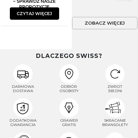
– SPRAWDŹ NASZE
PROPOZYCJE
CZYTAJ WIĘCEJ
ZOBACZ WIĘCEJ
DLACZEGO SWISS?
DARMOWA
ODBIÓR
ZWROT
DOSTAWA
OSOBISTY
365 DNI
DODATKOWA
GRAWER
SKRACANIE
GWARANCJA
GRATIS
BRANSOLETY