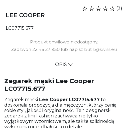
(3)
LEE COOPER
LC07715.677
Produkt chwilowo niedostępny.
Zadzwon 22 46 27 950 lub napisz
butik@swiss.eu
OPIS
Zegarek męski Lee Cooper
LC07715.677
Zegarek męski
Lee Cooper
LC07715.677
to
doskonała propozycja dla mężczyzn, którzy cenią
sobie styl, jakość i oryginalność. Ten designerski
zegarek z linii Fashion zachwyca nie tylko
wyjątkowym wzornictwem, ale także solidnością
wykonania oraz dbałością o detale.