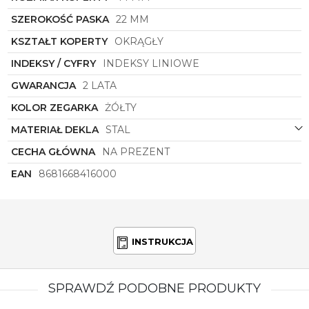
precyzyjny mechanizm, ale także dzięki unikalnemu
designowi, który zwraca uwagę i dodaje charakteru
SZEROKOŚĆ PASKA
22 MM
każdej stylizacji.
KSZTAŁT KOPERTY
OKRĄGŁY
Niech zegarek
Lee Cooper
LC07715.677
stanie się
Twoim ulubionym dodatkiem, który nie tylko
INDEKSY / CYFRY
INDEKSY LINIOWE
pomaga Ci kontrolować czas, ale także dodaje
GWARANCJA
2 LATA
pewności siebie i wyróżnia Cię z tłumu. Jego
połączenie modnego designu, wysokiej jakości
KOLOR ZEGARKA
ŻÓŁTY
wykonania i praktyczności sprawia, że jest to zegarek
idealny dla mężczyzn ceniących styl i klasykę w
MATERIAŁ DEKLA
STAL
jednym.
CECHA GŁÓWNA
NA PREZENT
EAN
8681668416000
INSTRUKCJA
SPRAWDŹ PODOBNE PRODUKTY