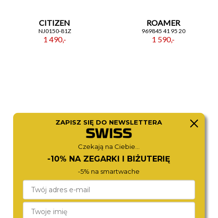
CITIZEN
ROAMER
NJ0150-81Z
969845 41 95 20
1 490,-
1 590,-
ZAPISZ SIĘ DO NEWSLETTERA
Czekają na Ciebie...
-10% NA ZEGARKI I BIŻUTERIĘ
CITIZEN
VOSTOK EUROPE
-5% na smartwache
JP2007-17W
NH34-575C719
1 980,-
4 580,-