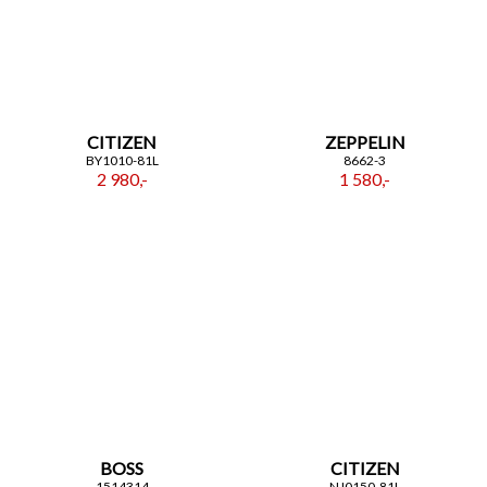
CITIZEN
ZEPPELIN
BY1010-81L
8662-3
2 980,-
1 580,-
BOSS
CITIZEN
1514314
NJ0150-81L