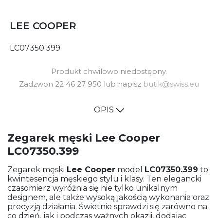
LEE COOPER
LC07350.399
Produkt chwilowo niedostępny.
Zadzwon 22 46 27 950 lub napisz
butik@swiss.eu
OPIS
Zegarek męski Lee Cooper
LC07350.399
Zegarek męski
Lee Cooper
model
LC07350.399
to
kwintesencja męskiego stylu i klasy. Ten elegancki
czasomierz wyróżnia się nie tylko unikalnym
designem, ale także wysoką jakością wykonania oraz
precyzją działania. Świetnie sprawdzi się zarówno na
co dzień, jak i podczas ważnych okazji, dodając