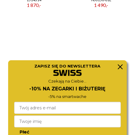
1 870,-
1 490,-
ZAPISZ SIĘ DO NEWSLETTERA
Czekają na Ciebie...
CITIZEN
ZEPPELIN
-10% NA ZEGARKI I BIŻUTERIĘ
AT9030-55L
9690-3
2 470,-
2 190,-
-5% na smartwache
Płeć