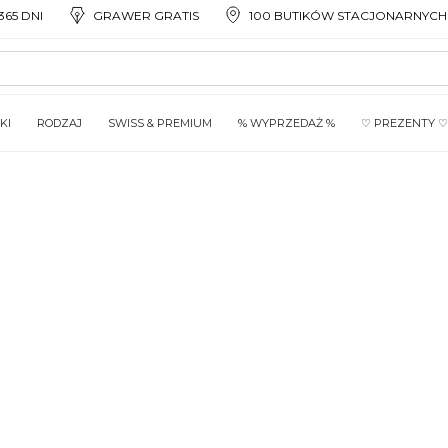
65 DNI
GRAWER GRATIS
100 BUTIKÓW STACJONARNYCH
KI
RODZAJ
SWISS & PREMIUM
% WYPRZEDAŻ %
♡ PREZENTY ♡