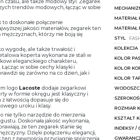
ań czasu, ale także modowy styl. Zegarek
ższych trendów modowych, łącząc w sobie
MECHANIZ
MATERIAŁ
k to doskonałe połączenie
jwyższej jakości materiałów, zegarek ten
MATERIAŁ 
 mężczyznach, którzy nie boją się
STYL
FAS
KOLEKCJA
ko wygodę, ale także trwałość i
talowa koperta wykonana ze stali w
KOLOR PA
rkowi eleganckiego charakteru,
 Łącząc w sobie cechy klasyki i
KOLOR KO
awdzi się zarówno na co dzień, jak i
KOLOR TA
cym logo
Lacoste
dodaje zegarkowi
WODOSZC
rty w formie okręgu jest klasyczny i
SZEROKOŚ
 z łatwością dopasuje się do
kowego uroku i klasy.
ROZMIAR 
o nie tylko narzędzie do mierzenia
KSZTAŁT 
i gustu. Doskonała jakość wykonania,
rawiają, że ten zegarek stanie się
INDEKSY / 
żczyzny. Dzięki połączeniu elegancji,
GWARANC
 ten z pewnością przyciągnie spojrzenia