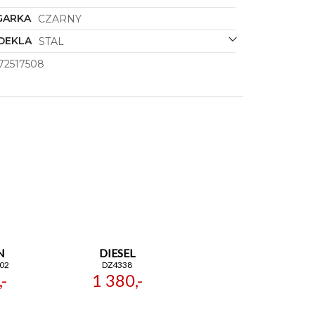
GARKA
CZARNY
DEKLA
STAL
72517508
N
DIESEL
02
DZ4338
-
1 380,-