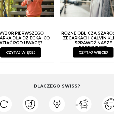
WYBÓR PIERWSZEGO
RÓŻNE OBLICZA SZARO
ARKA DLA DZIECKA. CO
ZEGARKACH CALVIN KLE
WZIĄĆ POD UWAGĘ?
SPRAWDŹ NASZE
PROPOZYCJE
CZYTAJ WIĘCEJ
CZYTAJ WIĘCEJ
DLACZEGO SWISS?