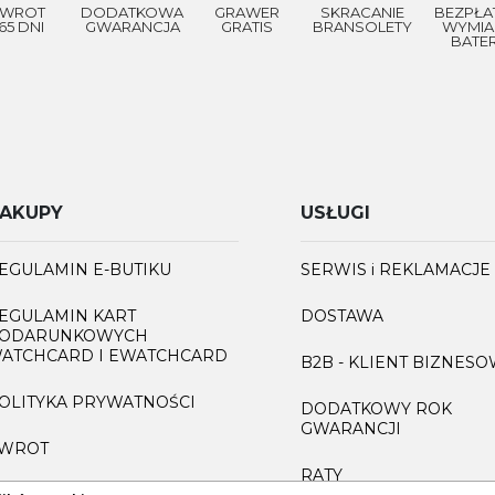
WROT
DODATKOWA
GRAWER
SKRACANIE
BEZPŁA
65 DNI
GWARANCJA
GRATIS
BRANSOLETY
WYMIA
BATER
AKUPY
USŁUGI
EGULAMIN E-BUTIKU
SERWIS i REKLAMACJE
EGULAMIN KART
DOSTAWA
ODARUNKOWYCH
ATCHCARD I EWATCHCARD
B2B - KLIENT BIZNES
OLITYKA PRYWATNOŚCI
DODATKOWY ROK
GWARANCJI
WROT
RATY