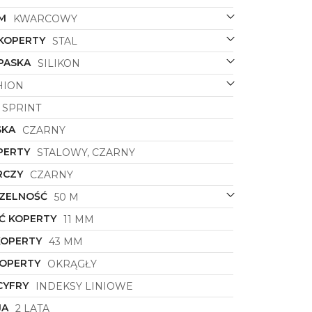
M
KWARCOWY
 KOPERTY
STAL
PASKA
SILIKON
HION
SPRINT
SKA
CZARNY
PERTY
STALOWY, CZARNY
RCZY
CZARNY
ZELNOŚĆ
50 M
Ć KOPERTY
11 MM
KOPERTY
43 MM
KOPERTY
OKRĄGŁY
CYFRY
INDEKSY LINIOWE
JA
2 LATA