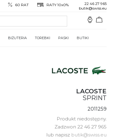
22 46 27 965
60 RAT
RATY 10x0%
butik@swiss.eu
BIŻUTERIA
TOREBKI
PASKI
BUTIKI
LACOSTE
SPRINT
2011259
Produkt niedostępny.
Zadzwon 22 46 27 965
lub napisz
butik@swiss.eu