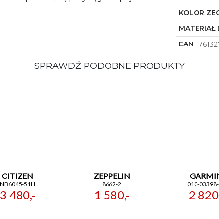
KOLOR ZE
MATERIAŁ 
EAN
76132
SPRAWDŹ PODOBNE PRODUKTY
CITIZEN
ZEPPELIN
GARMI
NB6045-51H
8662-2
010-03398-
3 480,-
1 580,-
2 820,