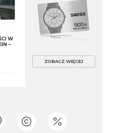
ŚCI W
IN –
ZOBACZ WIĘCEJ