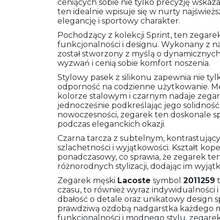
ceniących sobie nie tylko precyzję wskaz
ten idealnie wpisuje się w nurty najświe
elegancję i sportowy charakter.
Pochodzący z kolekcji Sprint, ten zegare
funkcjonalności i designu. Wykonany z na
został stworzony z myślą o dynamicznych
wyzwań i cenią sobie komfort noszenia.
Stylowy pasek z silikonu zapewnia nie tyl
odporność na codzienne użytkowanie. Me
kolorze stalowym i czarnym nadaje zega
jednocześnie podkreślając jego solidność.
nowoczesności, zegarek ten doskonale spr
podczas eleganckich okazji.
Czarna tarcza z subtelnym, kontrastują
szlachetności i wyjątkowości. Kształt kope
ponadczasowy, co sprawia, że zegarek ten
różnorodnych stylizacji, dodając im wyjąt
Zegarek męski
Lacoste
symbol
2011259
t
czasu, to również wyraz indywidualności 
dbałość o detale oraz unikatowy design sp
prawdziwą ozdobą nadgarstka każdego mę
funkcjonalności i modnego stylu, zegarek