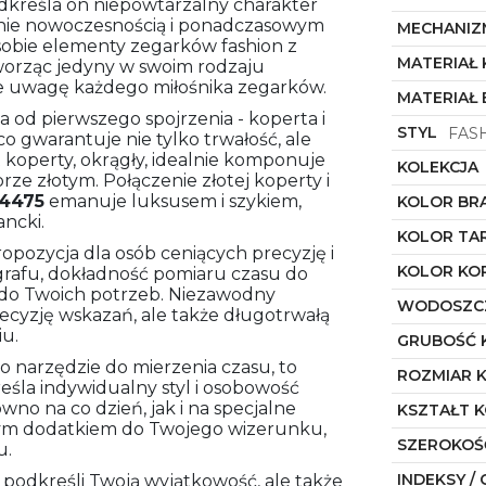
 Podkreśla on niepowtarzalny charakter
śnie nowoczesnością i ponadczasowym
MECHANIZ
 sobie elementy zegarków fashion z
MATERIAŁ
worząc jedyny w swoim rodzaju
ie uwagę każdego miłośnika zegarków.
MATERIAŁ
od pierwszego spojrzenia - koperta i
STYL
FAS
co gwarantuje nie tylko trwałość, ale
t koperty, okrągły, idealnie komponuje
KOLEKCJA
ze złotym. Połączenie złotej koperty i
4475
emanuje luksusem i szykiem,
KOLOR BR
ncki.
KOLOR TA
pozycja dla osób ceniących precyzję i
KOLOR KO
grafu, dokładność pomiaru czasu do
 do Twoich potrzeb. Niezawodny
WODOSZC
ecyzję wskazań, ale także długotrwałą
u.
GRUBOŚĆ 
ko narzędzie do mierzenia czasu, to
ROZMIAR 
reśla indywidualny styl i osobowość
o na co dzień, jak i na specjalne
KSZTAŁT 
znym dodatkiem do Twojego wizerunku,
SZEROKOŚ
u.
INDEKSY / 
o podkreśli Twoją wyjątkowość, ale także