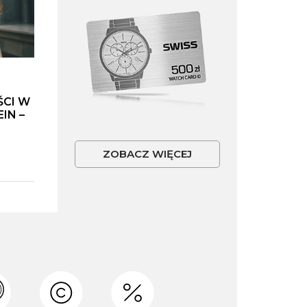
ŚCI W
IN –
ZOBACZ WIĘCEJ