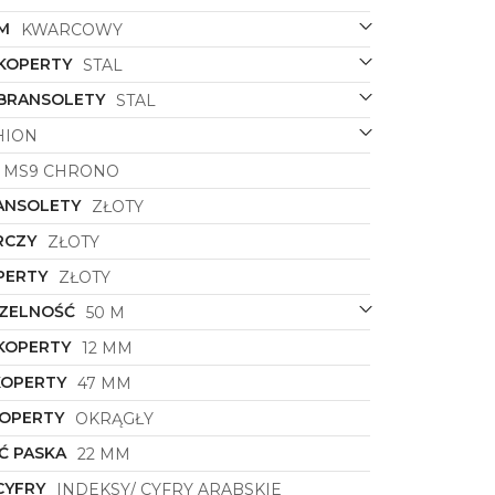
M
KWARCOWY
 KOPERTY
STAL
 BRANSOLETY
STAL
HION
MS9 CHRONO
ANSOLETY
ZŁOTY
RCZY
ZŁOTY
PERTY
ZŁOTY
ZELNOŚĆ
50 M
KOPERTY
12 MM
KOPERTY
47 MM
KOPERTY
OKRĄGŁY
Ć PASKA
22 MM
CYFRY
INDEKSY/ CYFRY ARABSKIE