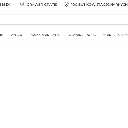
65 DNI
GRAWER GRATIS
100 BUTIKÓW STACJONARNYCH
KI
RODZAJ
SWISS & PREMIUM
% WYPRZEDAŻ %
♡ PREZENTY ♡