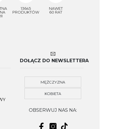
TNA
13645
NAWET
NA
PRODUKTÓW
60 RAT
II
DOŁĄCZ DO NEWSLETTERA
MĘŻCZYZNA
KOBIETA
OWY
OBSERWUJ NAS NA: