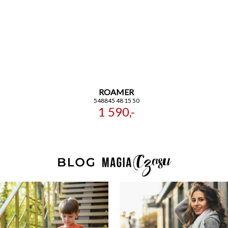
ROAMER
548845 48 15 50
1 590,-