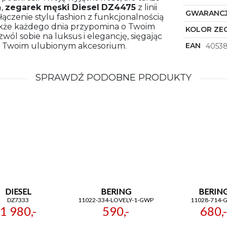
ń,
zegarek męski
Diesel
DZ4475
z linii
GWARANC
ączenie stylu fashion z funkcjonalnością
także każdego dnia przypomina o Twoim
KOLOR ZE
ól sobie na luksus i elegancję, sięgając
się Twoim ulubionym akcesorium.
EAN
4053
SPRAWDŹ PODOBNE PRODUKTY
DIESEL
BERING
BERIN
DZ7333
11022-334-LOVELY-1-GWP
11028-714-
1 980,-
590,-
680,-