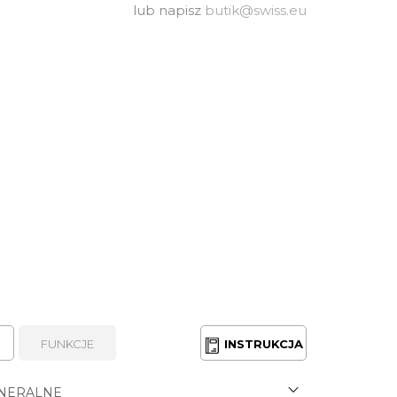
lub napisz
butik@swiss.eu
FUNKCJE
INSTRUKCJA
NERALNE