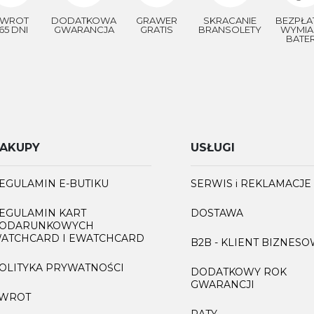
WROT
DODATKOWA
GRAWER
SKRACANIE
BEZPŁA
65 DNI
GWARANCJA
GRATIS
BRANSOLETY
WYMIA
BATER
AKUPY
USŁUGI
EGULAMIN E-BUTIKU
SERWIS i REKLAMACJE
EGULAMIN KART
DOSTAWA
ODARUNKOWYCH
ATCHCARD I EWATCHCARD
B2B - KLIENT BIZNES
OLITYKA PRYWATNOŚCI
DODATKOWY ROK
GWARANCJI
WROT