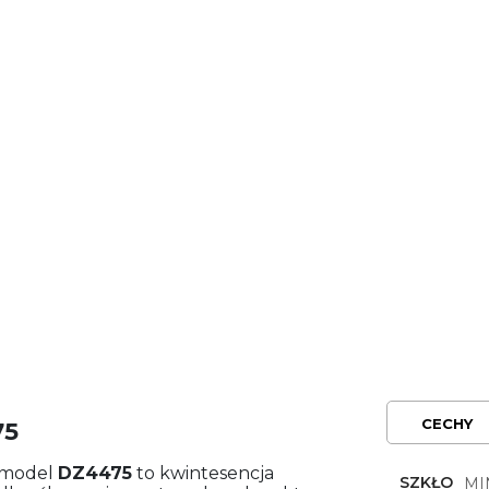
CECHY
75
, model
DZ4475
to kwintesencja
SZKŁO
MI