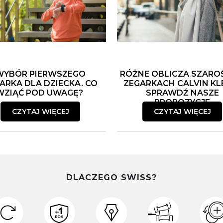
WYBÓR PIERWSZEGO
RÓŻNE OBLICZA SZARO
ARKA DLA DZIECKA. CO
ZEGARKACH CALVIN KLE
WZIĄĆ POD UWAGĘ?
SPRAWDŹ NASZE
PROPOZYCJE
CZYTAJ WIĘCEJ
CZYTAJ WIĘCEJ
DLACZEGO SWISS?