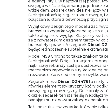
elegancji i stylu w najczystszej postaci.
swojego właściciela, emanując jednocze
wdziękiem. Zegarek ten idealnie łączy w
funkcjonalnością zegarka sportowego, t
połączenie, które z pewnością przyciągn
Wyjątkowy design tego modelu zachwyca 
bransoleta zegarka wykonane są ze stali, 
także elegancki wygląd. Klasyczny kształ
się z nowatorskim designem tarczy w kolor
bransolety sprawia, że zegarek
Diesel
DZ
będąc jednocześnie subtelnie ekstrawaga
Model MS9 Chrono to także znakomita pro
funkcjonalność. Dzięki funkcjom chrono
najbliższej sekundy zostaje dostosowana
mechanizm zapewnia nie tylko idealną pr
niezawodność w codziennym użytkowani
Zegarek męski
Diesel
DZ4475
to nie tyl
również element stylistyczny, który podk
noszącego go mężczyzny. Doskonały zarówn
okazje, zegarek ten stanie się nieodłąc
nadając mu niepowtarzalnego charakter
Jeśli poszukujesz zegarka, który nie tylk