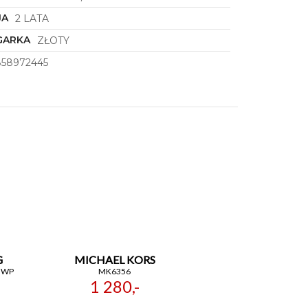
JA
2 LATA
GARKA
ZŁOTY
858972445
G
MICHAEL KORS
GWP
MK6356
1 280,-