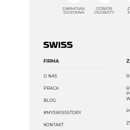
DARMOWA
ODBIÓR
Z
DOSTAWA
OSOBISTY
3
FIRMA
Z
O NAS
R
PRACA
R
P
W
BLOG
P
#MYSWISSSTORY
Z
KONTAKT